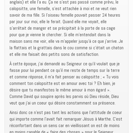
anglais) et elle l’a eu. Ça ne s’est pas passé comme prévu, le
calopsitte, une femelle, s’est attachée à moi et ne veut rien
savoir de ma fille. Si l’oiseau femelle pouvait passer 24 heures
par jour sur moi, elle le ferait. Quand elle me voyait, elle
s’arrêtait de manger et se précipitait à la porte de sa cage
pour que je vienne le chercher. Si elle m’entendait dans la
maison sans me voir, elle va m’appeler jusqu’à ce que j’arrive. Je
la flattais et la grattais dans le cou comme si c’était un chaton
et elle me faisait des petits sons de satisfaction.
À cette époque, j’ai demandé au Seigneur ce qu’il voulait que je
fasse pour lui pendant ce qu’il me reste de temps sur la terre
et comme réponse, il m’a fait penser au calopsitte ; « Tu vois
comment ton calopsitte est en amour avec toi ? Eh bien, je
désire que tu manifestes le même amour à mon égard ».
Comme David qui soupire après les parvis où Dieu réside, Dieu
veut que j’ai un coeur qui désire constamment sa présence.
Ainsi donc ce n’est pas tant les actions que l’attitude de coeur
qui importe comme l’avait fait remarquer Jésus à Marthe. C’est
réconfortant dans un sens car en vieillissant on est de moins
en moins capable de « faire des choses » pour le Seigneur.