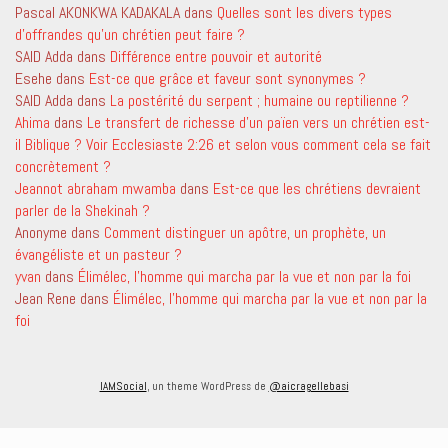
Pascal AKONKWA KADAKALA
dans
Quelles sont les divers types
d’offrandes qu’un chrétien peut faire ?
SAID Adda
dans
Différence entre pouvoir et autorité
Esehe
dans
Est-ce que grâce et faveur sont synonymes ?
SAID Adda
dans
La postérité du serpent ; humaine ou reptilienne ?
Ahima
dans
Le transfert de richesse d’un païen vers un chrétien est-
il Biblique ? Voir Ecclesiaste 2:26 et selon vous comment cela se fait
concrètement ?
Jeannot abraham mwamba
dans
Est-ce que les chrétiens devraient
parler de la Shekinah ?
Anonyme
dans
Comment distinguer un apôtre, un prophète, un
évangéliste et un pasteur ?
yvan
dans
Élimélec, l’homme qui marcha par la vue et non par la foi
Jean Rene
dans
Élimélec, l’homme qui marcha par la vue et non par la
foi
IAMSocial
, un theme WordPress de
@aicragellebasi