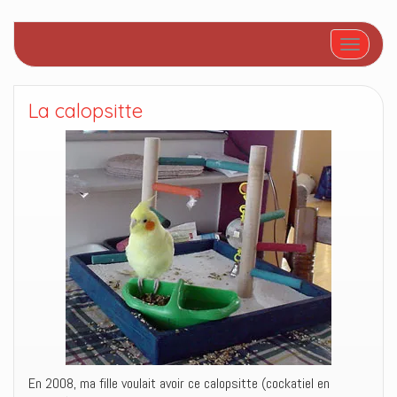
Afficher/
La calopsitte
En 2008, ma fille voulait avoir ce calopsitte (cockatiel en