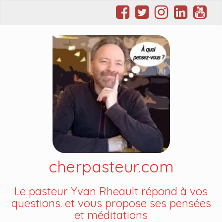
cherpasteur.com
Le pasteur Yvan Rheault répond à vos
questions. et vous propose ses pensées
et méditations