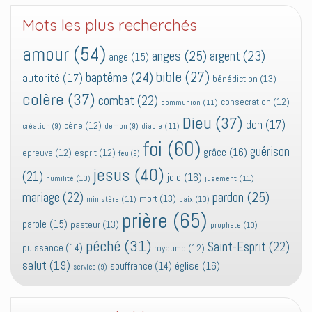
Mots les plus recherchés
amour
(54)
anges
(25)
argent
(23)
ange
(15)
bible
(27)
baptême
(24)
autorité
(17)
bénédiction
(13)
colère
(37)
combat
(22)
consecration
(12)
communion
(11)
Dieu
(37)
don
(17)
cène
(12)
diable
(11)
création
(9)
demon
(9)
foi
(60)
guérison
grâce
(16)
epreuve
(12)
esprit
(12)
feu
(9)
jesus
(40)
(21)
joie
(16)
jugement
(11)
humilité
(10)
pardon
(25)
mariage
(22)
mort
(13)
ministère
(11)
paix
(10)
prière
(65)
parole
(15)
pasteur
(13)
prophete
(10)
péché
(31)
Saint-Esprit
(22)
puissance
(14)
royaume
(12)
salut
(19)
église
(16)
souffrance
(14)
service
(9)