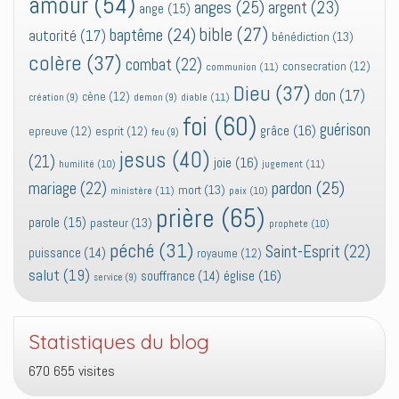
amour
(54)
anges
(25)
argent
(23)
ange
(15)
bible
(27)
baptême
(24)
autorité
(17)
bénédiction
(13)
colère
(37)
combat
(22)
consecration
(12)
communion
(11)
Dieu
(37)
don
(17)
cène
(12)
diable
(11)
création
(9)
demon
(9)
foi
(60)
guérison
grâce
(16)
epreuve
(12)
esprit
(12)
feu
(9)
jesus
(40)
(21)
joie
(16)
jugement
(11)
humilité
(10)
pardon
(25)
mariage
(22)
mort
(13)
ministère
(11)
paix
(10)
prière
(65)
parole
(15)
pasteur
(13)
prophete
(10)
péché
(31)
Saint-Esprit
(22)
puissance
(14)
royaume
(12)
salut
(19)
église
(16)
souffrance
(14)
service
(9)
Statistiques du blog
670 655 visites