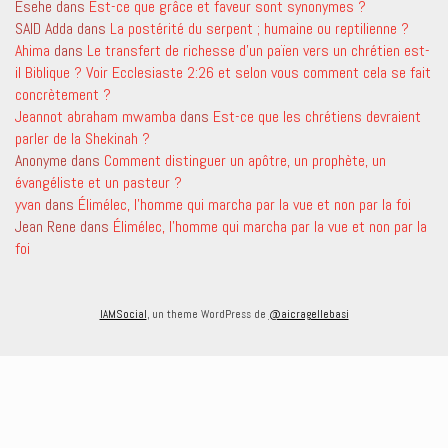
Esehe
dans
Est-ce que grâce et faveur sont synonymes ?
SAID Adda
dans
La postérité du serpent ; humaine ou reptilienne ?
Ahima
dans
Le transfert de richesse d’un païen vers un chrétien est-
il Biblique ? Voir Ecclesiaste 2:26 et selon vous comment cela se fait
concrètement ?
Jeannot abraham mwamba
dans
Est-ce que les chrétiens devraient
parler de la Shekinah ?
Anonyme
dans
Comment distinguer un apôtre, un prophète, un
évangéliste et un pasteur ?
yvan
dans
Élimélec, l’homme qui marcha par la vue et non par la foi
Jean Rene
dans
Élimélec, l’homme qui marcha par la vue et non par la
foi
IAMSocial
, un theme WordPress de
@aicragellebasi