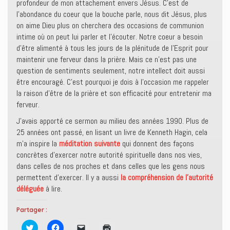
profondeur de mon attachement envers Jésus. C’est de
l’abondance du coeur que la bouche parle, nous dit Jésus, plus
on aime Dieu plus on cherchera des occasions de communion
intime où on peut lui parler et l’écouter. Notre coeur a besoin
d’être alimenté à tous les jours de la plénitude de l’Esprit pour
maintenir une ferveur dans la prière. Mais ce n’est pas une
question de sentiments seulement, notre intellect doit aussi
être encouragé. C’est pourquoi je dois à l’occasion me rappeler
la raison d’être de la prière et son efficacité pour entretenir ma
ferveur.
J’avais apporté ce sermon au milieu des années 1990. Plus de
25 années ont passé, en lisant un livre de Kenneth Hagin, cela
m’a inspire la
méditation suivante
qui donnent des façons
concrètes d’exercer notre autorité spirituelle dans nos vies,
dans celles de nos proches et dans celles que les gens nous
permettent d’exercer. Il y a aussi
la compréhension de l’autorité
déléguée
à lire.
Partager :
C
C
C
C