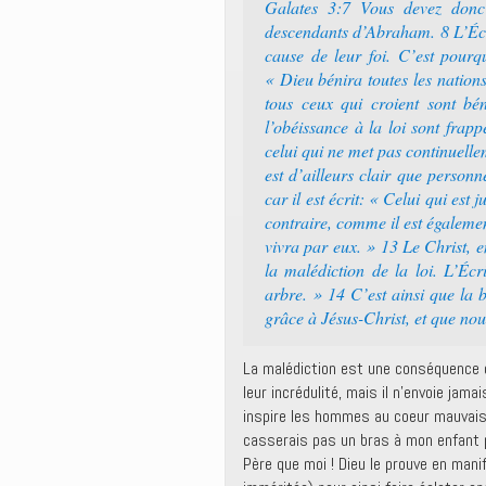
Galates 3:7 Vous devez donc 
descendants d’Abraham. 8 L’Écri
cause de leur foi. C’est pour
« Dieu bénira toutes les nations 
tous ceux qui croient sont bé
l’obéissance à la loi sont frapp
celui qui ne met pas continuelleme
est d’ailleurs clair que person
car il est écrit: « Celui qui est j
contraire, comme il est égaleme
vivra par eux. » 13 Le Christ, e
la malédiction de la loi. L’Éc
arbre. » 14 C’est ainsi que la
grâce à Jésus-Christ, et que nou
La malédiction est une conséquence d
leur incrédulité, mais il n’envoie jama
inspire les hommes au coeur mauvais d
casserais pas un bras à mon enfant pou
Père que moi ! Dieu le prouve en man