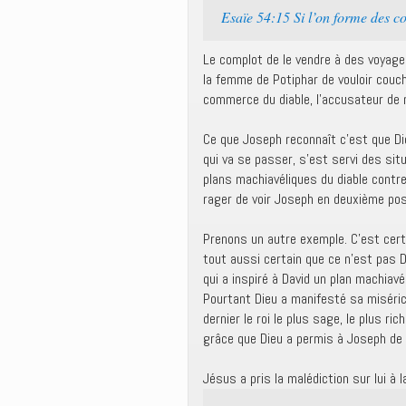
Esaïe 54:15 Si l’on forme des c
Le complot de le vendre à des voyageu
la femme de Potiphar de vouloir couch
commerce du diable, l’accusateur de 
Ce que Joseph reconnaît c’est que Die
qui va se passer, s’est servi des si
plans machiavéliques du diable contre
rager de voir Joseph en deuxième pos
Prenons un autre exemple. C’est cert
tout aussi certain que ce n’est pas D
qui a inspiré à David un plan machiav
Pourtant Dieu a manifesté sa miséric
dernier le roi le plus sage, le plus r
grâce que Dieu a permis à Joseph de 
Jésus a pris la malédiction sur lui à 