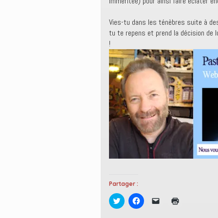
imméritée) pour ainsi faire éclater e
Vies-tu dans les ténèbres suite à des
tu te repens et prend la décision de l
!
Partager :
C
C
C
C
l
l
l
l
i
i
i
i