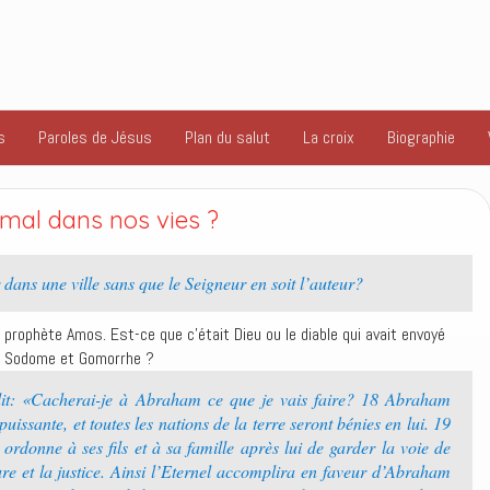
s
Paroles de Jésus
Plan du salut
La croix
Biographie
u mal dans nos vies ?
dans une ville sans que le Seigneur en soit l’auteur?
e prophète Amos. Est-ce que c’était Dieu ou le diable qui avait envoyé
de Sodome et Gomorrhe ?
dit: «Cacherai-je à Abraham ce que je vais faire? 18 Abraham
issante, et toutes les nations de la terre seront bénies en lui. 19
il ordonne à ses fils et à sa famille après lui de garder la voie de
ure et la justice. Ainsi l’Eternel accomplira en faveur d’Abraham