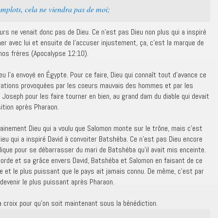
omplots, cela ne viendra pas de moi;
rs ne venait donc pas de Dieu. Ce n’est pas Dieu non plus qui a inspiré
er avec lui et ensuite de l’accuser injustement, ça, c’est la marque de
nos frères (Apocalypse 12:10).
u l’a envoyé en Égypte. Pour ce faire, Dieu qui connaît tout d’avance ce
tuations provoquées par les coeurs mauvais des hommes et par les
 Joseph pour les faire tourner en bien, au grand dam du diable qui devait
ition après Pharaon.
ainement Dieu qui a voulu que Salomon monte sur le trône, mais c’est
ieu qui a inspiré David à convoiter Batshéba. Ce n’est pas Dieu encore
élique pour se débarrasser du mari de Batshéba qu’il avait mis enceinte.
orde et sa grâce envers David, Batshéba et Salomon en faisant de ce
iche et le plus puissant que le pays ait jamais connu. De même, c’est par
devenir le plus puissant après Pharaon.
la croix pour qu’on soit maintenant sous la bénédiction.