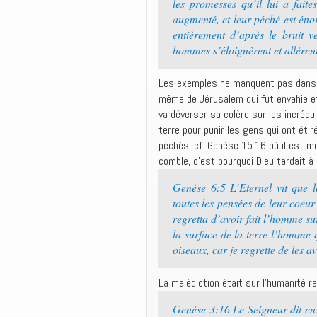
les promesses qu’il lui a fait
augmenté, et leur péché est énor
entièrement d’après le bruit v
hommes s’éloignèrent et allèren
Les exemples ne manquent pas dans la 
même de Jérusalem qui fut envahie et 
va déverser sa colère sur les incrédul
terre pour punir les gens qui ont éti
péchés, cf. Genèse 15:16 où il est m
comble, c’est pourquoi Dieu tardait à 
Genèse 6:5 L’Eternel vit que 
toutes les pensées de leur coeu
regretta d’avoir fait l’homme sur
la surface de la terre l’homme q
oiseaux, car je regrette de les 
La malédiction était sur l’humanité re
Genèse 3:16 Le Seigneur dit ensu