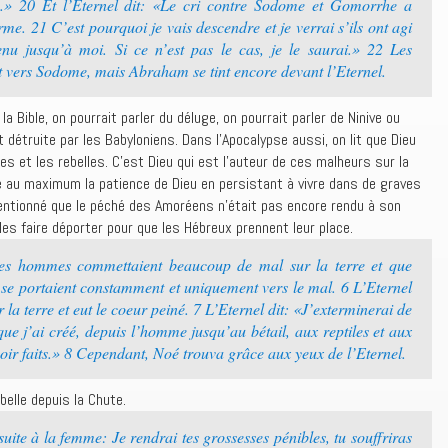
es.» 20 Et l’Eternel dit: «Le cri contre Sodome et Gomorrhe a
me. 21 C’est pourquoi je vais descendre et je verrai s’ils ont agi
enu jusqu’à moi. Si ce n’est pas le cas, je le saurai.» 22 Les
t vers Sodome, mais Abraham se tint encore devant l’Eternel.
Bible, on pourrait parler du déluge, on pourrait parler de Ninive ou
détruite par les Babyloniens. Dans l’Apocalypse aussi, on lit que Dieu
es et les rebelles. C’est Dieu qui est l’auteur de ces malheurs sur la
ré au maximum la patience de Dieu en persistant à vivre dans de graves
entionné que le péché des Amoréens n’était pas encore rendu à son
les faire déporter pour que les Hébreux prennent leur place.
les hommes commettaient beaucoup de mal sur la terre et que
r se portaient constamment et uniquement vers le mal. 6 L’Eternel
 la terre et eut le coeur peiné. 7 L’Eternel dit: «J’exterminerai de
ue j’ai créé, depuis l’homme jusqu’au bétail, aux reptiles et aux
avoir faits.» 8 Cependant, Noé trouva grâce aux yeux de l’Eternel.
belle depuis la Chute.
ite à la femme: Je rendrai tes grossesses pénibles, tu souffriras