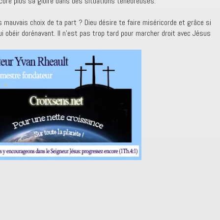
ncore plus sa gloire dans des situations ténébreuses.
 mauvais choix de ta part ? Dieu désire te faire miséricorde et grâce si
ui obéir dorénavant. Il n’est pas trop tard pour marcher droit avec Jésus