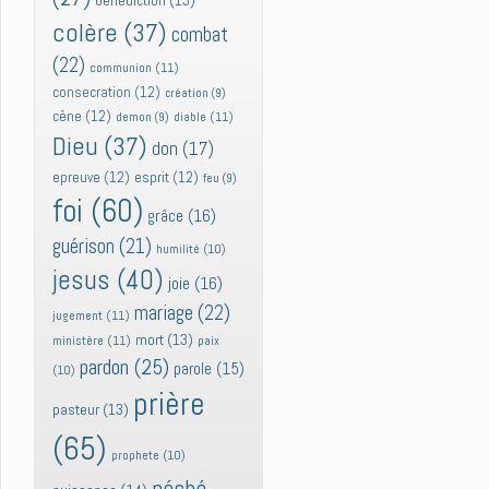
bénédiction
(13)
colère
(37)
combat
(22)
communion
(11)
consecration
(12)
création
(9)
cène
(12)
diable
(11)
demon
(9)
Dieu
(37)
don
(17)
epreuve
(12)
esprit
(12)
feu
(9)
foi
(60)
grâce
(16)
guérison
(21)
humilité
(10)
jesus
(40)
joie
(16)
mariage
(22)
jugement
(11)
mort
(13)
ministère
(11)
paix
pardon
(25)
parole
(15)
(10)
prière
pasteur
(13)
(65)
prophete
(10)
péché