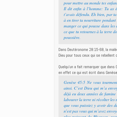
pour mettre au monde tes enfants
Il dit enfin à l’homme: Tu as 
t’avais défendu. Eh bien, par t
à en tirer ta nourriture pendant 
manger ce qui pousse dans les c
ce que tu retournes à la terre don
poussière.
Dans Deutéronome 28:15-68, la malédic
Dieu pour tous ceux qui se rebellent 
Quelqu’un a fait remarquer que dans G
en effet ce qui est écrit dans Genèse
Genèse 45:5 Ne vous tourmente
ainsi. C’est Dieu qui m’a envoy
déjà eu deux années de famine 
labourer la terre ni récolter l
que vous puissiez y avoir des d
n’est pas vous qui m’avez envoyé 
plus puissant du Pharaon, resp