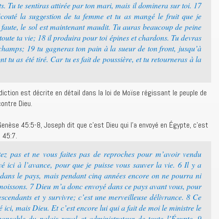
. Tu te sentiras attirée par ton mari, mais il dominera sur toi. 17
écouté la suggestion de ta femme et tu as mangé le fruit que je
a faute, le sol est maintenant maudit. Tu auras beaucoup de peine
toute ta vie; 18 il produira pour toi épines et chardons. Tu devras
hamps; 19 tu gagneras ton pain à la sueur de ton front, jusqu’à
t tu as été tiré. Car tu es fait de poussière, et tu retourneras à la
tion est décrite en détail dans la loi de Moïse régissant le peuple de
contre Dieu.
enèse 45:5-8, Joseph dit que c’est Dieu qui l’a envoyé en Égypte, c’est
 45:7.
z pas et ne vous faites pas de reproches pour m’avoir vendu
é ici à l’avance, pour que je puisse vous sauver la vie. 6 Il y a
dans le pays, mais pendant cinq années encore on ne pourra ni
es moissons. 7 Dieu m’a donc envoyé dans ce pays avant vous, pour
escendants et y survivre; c’est une merveilleuse délivrance. 8 Ce
ici, mais Dieu. Et c’est encore lui qui a fait de moi le ministre le
onsable du palais royal et administrateur de toute l’Égypte. 9