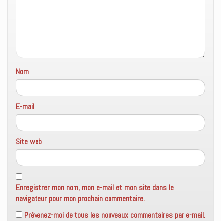
)
l
e
f
e
n
ê
t
r
e
)
Nom
E-mail
Site web
Enregistrer mon nom, mon e-mail et mon site dans le
navigateur pour mon prochain commentaire.
Prévenez-moi de tous les nouveaux commentaires par e-mail.