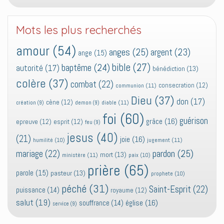
Mots les plus recherchés
amour
(54)
anges
(25)
argent
(23)
ange
(15)
bible
(27)
baptême
(24)
autorité
(17)
bénédiction
(13)
colère
(37)
combat
(22)
consecration
(12)
communion
(11)
Dieu
(37)
don
(17)
cène
(12)
diable
(11)
création
(9)
demon
(9)
foi
(60)
guérison
grâce
(16)
epreuve
(12)
esprit
(12)
feu
(9)
jesus
(40)
(21)
joie
(16)
jugement
(11)
humilité
(10)
pardon
(25)
mariage
(22)
mort
(13)
ministère
(11)
paix
(10)
prière
(65)
parole
(15)
pasteur
(13)
prophete
(10)
péché
(31)
Saint-Esprit
(22)
puissance
(14)
royaume
(12)
salut
(19)
église
(16)
souffrance
(14)
service
(9)