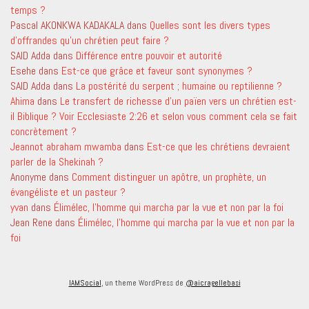
temps ?
Pascal AKONKWA KADAKALA
dans
Quelles sont les divers types
d’offrandes qu’un chrétien peut faire ?
SAID Adda
dans
Différence entre pouvoir et autorité
Esehe
dans
Est-ce que grâce et faveur sont synonymes ?
SAID Adda
dans
La postérité du serpent ; humaine ou reptilienne ?
Ahima
dans
Le transfert de richesse d’un païen vers un chrétien est-
il Biblique ? Voir Ecclesiaste 2:26 et selon vous comment cela se fait
concrètement ?
Jeannot abraham mwamba
dans
Est-ce que les chrétiens devraient
parler de la Shekinah ?
Anonyme
dans
Comment distinguer un apôtre, un prophète, un
évangéliste et un pasteur ?
yvan
dans
Élimélec, l’homme qui marcha par la vue et non par la foi
Jean Rene
dans
Élimélec, l’homme qui marcha par la vue et non par la
foi
IAMSocial
, un theme WordPress de
@aicragellebasi