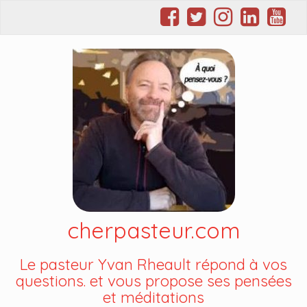
cherpasteur.com
Le pasteur Yvan Rheault répond à vos
questions. et vous propose ses pensées
et méditations