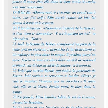
peur.» Il entra chez elle dans la tente et elle le cacha
sous une couverture.
19 Il lui dit: «Donne-moi, je t’en prie, un peu d’eau à
boire, car j’ai soif.» Elle ouvrit l’outre du lait, lui
donna à boire et le couvrit.
20 Il lui dit encore: «Tiens-toi à l’entrée de la tente et,
si l’on vient te demander: ‘Y a-t-il quelqu’un ici?’ tu
répondras: ‘Non.’»
21 Jaël, la femme de Héber, s’empara d’un pieu de la
tente, prit un marteau, s’approcha de lui doucement et
lui enfonça le pieu dans la tempe. Il pénétra jusqu’en
terre. Sisera se trouvait alors dans un état de sommeil
profond, car il était accablé de fatigue, et il mourut.
22 Voici que survint Barak, qui était à la poursuite de
Sisera. Jaël sortit à sa rencontre et lui dit: «Viens, je
vais te montrer l’homme que tu cherches.» Il entra
chez elle et vit Sisera étendu mort, le pieu dans la
tempe.
23 Ce jour-là, Dieu humilia Jabin, le roi de Canaan,
devant les Israélites.
24 La pression des Israélites se fit de plus en plus