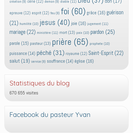
Dieu
(37)
don
(17)
cène
(12)
diable
(11)
création
(9)
demon
(9)
foi
(60)
guérison
grâce
(16)
epreuve
(12)
esprit
(12)
feu
(9)
jesus
(40)
(21)
joie
(16)
jugement
(11)
humilité
(10)
pardon
(25)
mariage
(22)
mort
(13)
ministère
(11)
paix
(10)
prière
(65)
parole
(15)
pasteur
(13)
prophete
(10)
péché
(31)
Saint-Esprit
(22)
puissance
(14)
royaume
(12)
salut
(19)
église
(16)
souffrance
(14)
service
(9)
Statistiques du blog
670 655 visites
Facebook du pasteur Yvan