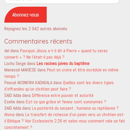
e-
mail
Abonnez-vous
Rejoignez les 2 042 autres abonnés
Commentaires récents
del
dans
Pourquoi Jésus a-t-il dit à Pierre « quand tu seras
converti » ? Ne l’était-il pas déjà ?
Lochu Serge
dans
Les racines juives du baptême
Manassé MAKIESE
dans
Peut-on croire et être incrédule en même
temps ?
Pascal AKONKWA KADAKALA
dans
Quelles sont les divers types
d’offrandes qu’un chrétien peut faire ?
SAID Adda
dans
Différence entre pouvoir et autorité
Esehe
dans
Est-ce que grâce et faveur sont synonymes ?
SAID Adda
dans
La postérité du serpent ; humaine ou reptilienne ?
Ahima
dans
Le transfert de richesse d’un païen vers un chrétien est-
il Biblique ? Voir Ecclesiaste 2:26 et selon vous comment cela se fait
concrètement ?