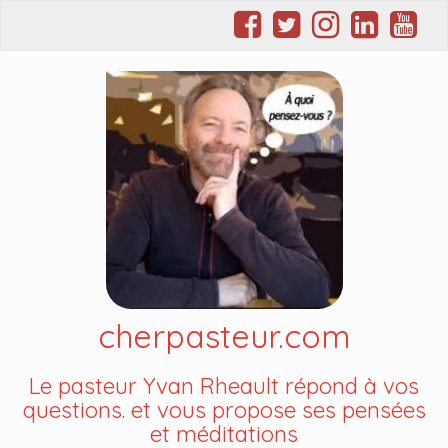
cherpasteur.com
Le pasteur Yvan Rheault répond à vos
questions. et vous propose ses pensées
et méditations