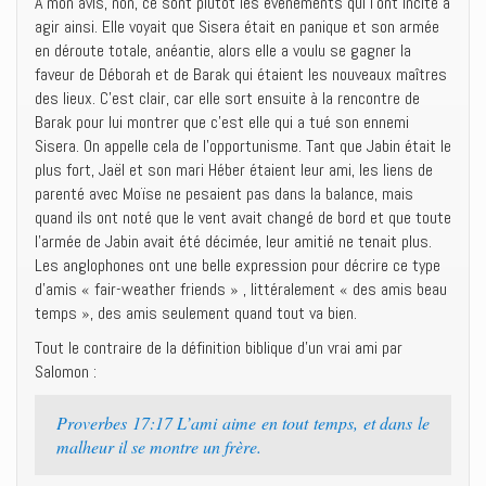
À mon avis, non, ce sont plutôt les événements qui l’ont incité à
agir ainsi. Elle voyait que Sisera était en panique et son armée
en déroute totale, anéantie, alors elle a voulu se gagner la
faveur de Déborah et de Barak qui étaient les nouveaux maîtres
des lieux. C’est clair, car elle sort ensuite à la rencontre de
Barak pour lui montrer que c’est elle qui a tué son ennemi
Sisera. On appelle cela de l’opportunisme. Tant que Jabin était le
plus fort, Jaël et son mari Héber étaient leur ami, les liens de
parenté avec Moïse ne pesaient pas dans la balance, mais
quand ils ont noté que le vent avait changé de bord et que toute
l’armée de Jabin avait été décimée, leur amitié ne tenait plus.
Les anglophones ont une belle expression pour décrire ce type
d’amis « fair-weather friends » , littéralement « des amis beau
temps », des amis seulement quand tout va bien.
Tout le contraire de la définition biblique d’un vrai ami par
Salomon :
Proverbes 17:17 L’ami aime en tout temps, et dans le
malheur il se montre un frère.