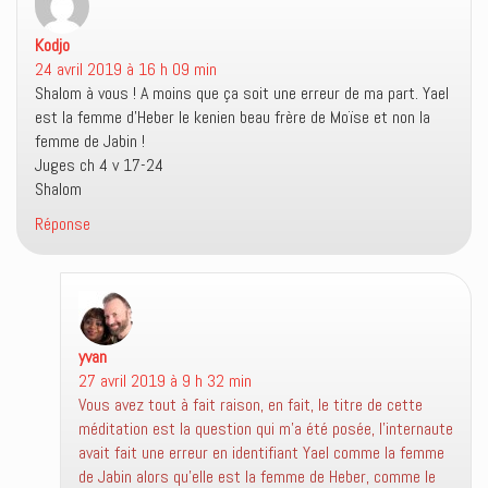
e
v
a
e
l
e
n
)
l
l
s
Kodjo
dit :
e
l
u
24 avril 2019 à 16 h 09 min
f
e
n
e
f
e
Shalom à vous ! A moins que ça soit une erreur de ma part. Yael
n
e
n
ê
n
o
est la femme d’Heber le kenien beau frère de Moïse et non la
t
ê
u
femme de Jabin !
r
t
v
e
r
e
Juges ch 4 v 17-24
)
e
l
)
l
Shalom
e
f
Réponse
e
n
ê
t
r
e
)
yvan
dit :
27 avril 2019 à 9 h 32 min
Vous avez tout à fait raison, en fait, le titre de cette
méditation est la question qui m’a été posée, l’internaute
avait fait une erreur en identifiant Yael comme la femme
de Jabin alors qu’elle est la femme de Heber, comme le