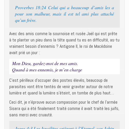
Proverbes 18:24 Celui qui a beaucoup d’amis les a
pour son malheur, mais il est tel ami plus attaché
qu’un frère.
Avec des amis comme la sournoise et rusée Jaël qui est prête
à te planter un pieu dans la tête quand tu es en difficulté, as-tu
vraiment besoin d’ennemis ? Antigone II, le roi de Macédoine
avait prié un jour :
Mon Dieu, gardez-moi de mes amis.
Quand à mes ennemis, je m’en charge
C’est périlleux d’occuper des postes élevés, beaucoup de
parasites vont être tentés de venir graviter autour de notre
lumière et quand la lumière s’éteint, on tombe de plus haut…
Ceci dit, je n’éprouve aucun compassion pour le chef de l’armée
Sisera qui a été finalement traité comme il avait traité les juifs,
sans merci avec cruauté.
Juges 4:3 Les Israélites crièrent à l’Eternel, car Jabin