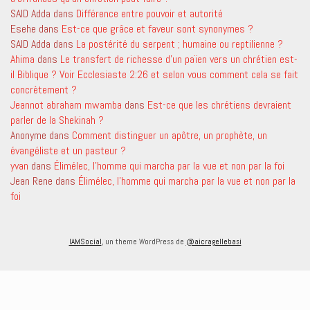
SAID Adda
dans
Différence entre pouvoir et autorité
Esehe
dans
Est-ce que grâce et faveur sont synonymes ?
SAID Adda
dans
La postérité du serpent ; humaine ou reptilienne ?
Ahima
dans
Le transfert de richesse d’un païen vers un chrétien est-
il Biblique ? Voir Ecclesiaste 2:26 et selon vous comment cela se fait
concrètement ?
Jeannot abraham mwamba
dans
Est-ce que les chrétiens devraient
parler de la Shekinah ?
Anonyme
dans
Comment distinguer un apôtre, un prophète, un
évangéliste et un pasteur ?
yvan
dans
Élimélec, l’homme qui marcha par la vue et non par la foi
Jean Rene
dans
Élimélec, l’homme qui marcha par la vue et non par la
foi
IAMSocial
, un theme WordPress de
@aicragellebasi