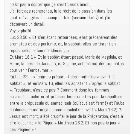
n’est pas à douter que ça s’est passé ainsi !
J’ai fait des recherches, lu le récit de la passion dans les
quatre évangiles beaucoup de fois (version Darby) et j’ai
découvert un détail.
Voyez plutôt :
Luc 23.56 « Et s’en étant retournées, elles préparèrent des
aromates et des parfums; et, le sabbat, elles se tinrent en
repos, selon le commandement. »
Et Marc 16.1 « Et le sabbat étant passé, Marie de Magdala, et
Marie, la mère de Jacques, et Salomé, achetèrent des aromates
pour venir l’embaumer. »
En Luc 23, les femmes préparent des aromates « avant le
sabbat », et en Marc 16, elles les achètent « après le sabbat
». Troublant, n’est-ce pas ? Comment donc les femmes
auraient pu acheter et préparer les aromates pour la sépulture
entre le crépuscule du samedi soir (où tout est fermé) et l’aube
du dimanche matin (« comme le soleil se levait » Marc 16.2) ?
Jésus est mort, a été crucifié, le jour de la Préparation, c’est-à-
dire le jour de « la Pâque » Matthieu 26.2. Et non pas le jour «
des Pâques » !