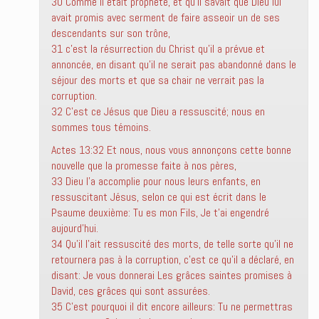
30 Comme il était prophète, et qu’il savait que Dieu lui
avait promis avec serment de faire asseoir un de ses
descendants sur son trône,
31 c’est la résurrection du Christ qu’il a prévue et
annoncée, en disant qu’il ne serait pas abandonné dans le
séjour des morts et que sa chair ne verrait pas la
corruption.
32 C’est ce Jésus que Dieu a ressuscité; nous en
sommes tous témoins.
Actes 13:32 Et nous, nous vous annonçons cette bonne
nouvelle que la promesse faite à nos pères,
33 Dieu l’a accomplie pour nous leurs enfants, en
ressuscitant Jésus, selon ce qui est écrit dans le
Psaume deuxième: Tu es mon Fils, Je t’ai engendré
aujourd’hui.
34 Qu’il l’ait ressuscité des morts, de telle sorte qu’il ne
retournera pas à la corruption, c’est ce qu’il a déclaré, en
disant: Je vous donnerai Les grâces saintes promises à
David, ces grâces qui sont assurées.
35 C’est pourquoi il dit encore ailleurs: Tu ne permettras