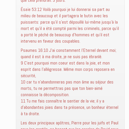
que cela prendrait 3 jours.
Ésaïe 53:12 Voilà pourquoi je lui donnerai sa part au
milieu de beaucoup et il partagera le butin avec les
puissants: parce qu’il s’est dépouillé lui-même jusqu’à la
mort et qu’il a été compté parmi les criminels, parce qu’il
a porté le péché de beaucoup d’hommes et qu’il est
intervenu en faveur des coupables.
Psaumes 16:10 J’ai constamment l’Eternel devant moi;
quand il est à ma droite, je ne suis pas ébranlé.
9 C’est pourquoi mon coeur est dans la joie, et mon
esprit dans l’allégresse. Même mon corps reposera en
sécurité,
10 car tu n’abandonneras pas mon âme au séjour des
morts, tu ne permettras pas que ton bien-aimé
connaisse la décomposition.
11 Tu me fais connaître le sentier de la vie; il y a
d’abondantes joies dans ta présence, un bonheur éternel
à ta droite.
Les deux principaux apôtres, Pierre pour les juifs et Paul