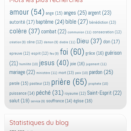
amour
(54)
anges
(25)
argent
(23)
ange
(15)
bible
(27)
baptême
(24)
autorité
(17)
bénédiction
(13)
colère
(37)
combat
(22)
consecration
(12)
communion
(11)
Dieu
(37)
don
(17)
cène
(12)
diable
(11)
création
(9)
demon
(9)
foi
(60)
guérison
grâce
(16)
epreuve
(12)
esprit
(12)
feu
(9)
jesus
(40)
(21)
joie
(16)
jugement
(11)
humilité
(10)
pardon
(25)
mariage
(22)
mort
(13)
ministère
(11)
paix
(10)
prière
(65)
parole
(15)
pasteur
(13)
prophete
(10)
péché
(31)
Saint-Esprit
(22)
puissance
(14)
royaume
(12)
salut
(19)
église
(16)
souffrance
(14)
service
(9)
Statistiques du blog