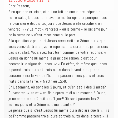
12 octobre 2018 à 12 h 24 min
t
ê
u
Cher Pasteur,
r
t
v
e
r
e
Bien que non cruciale, et qui ne fait en aucun cas dépendre
)
e
l
notre salut, la question suivante me turlupine: « pourquoi nous
)
l
e
fait-on croire depuis toujours que Jésus a été crucifié « un
f
e
vendredi »»? Le mot « vendredi » ou le terme « le sixième jour
n
ê
de la semaine » n’est mentionné nulle part.
t
A la question « pourquoi Jésus ressuscite le 3ème jour » que
r
e
vous venez de traiter, votre réponse m’a surpris et je n’en suis
)
pas satisfait. Vous avez fort bien commencé votre réponse: «
Jésus en donne lui-même la principale raison, c’est pour
accomplir le signe de Jonas. »: « En effet, de même que Jonas
a passé trois jours et trois nuits dans le ventre du grand
poisson, ainsi le Fils de l’homme passera trois jours et trois
nuits dans la terre. » Matthieu 12:40
Or justement, où sont les 3 jours, et qu’en est-il des 3 nuits?
Du vendredi « saint » en fin d’après-midi au dimanche à l’aube,
je ne compte que 2 nuits et 1 jour!! Où sont passés les 2
autres jours et la 3ème nuit manquants ?
Je pense que si c’est Jésus lui-même qui a déclaré que le « Fils
de l’homme passera trois jours et trois nuits dans la terre », il