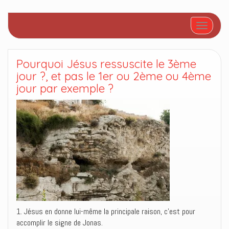
Afficher/
Pourquoi Jésus ressuscite le 3ème
jour ?, et pas le 1er ou 2ème ou 4ème
jour par exemple ?
1. Jésus en donne lui-même la principale raison, c’est pour
accomplir le signe de Jonas.