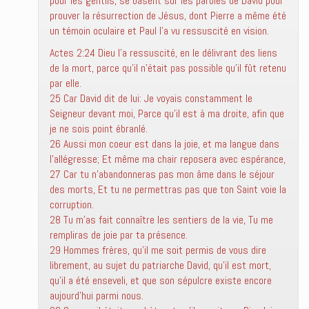
pour les gentils, se basent sur les paroles de David pour
prouver la résurrection de Jésus, dont Pierre a même été
un témoin oculaire et Paul l’a vu ressuscité en vision.
Actes 2:24 Dieu l’a ressuscité, en le délivrant des liens
de la mort, parce qu’il n’était pas possible qu’il fût retenu
par elle.
25 Car David dit de lui: Je voyais constamment le
Seigneur devant moi, Parce qu’il est à ma droite, afin que
je ne sois point ébranlé.
26 Aussi mon coeur est dans la joie, et ma langue dans
l’allégresse; Et même ma chair reposera avec espérance,
27 Car tu n’abandonneras pas mon âme dans le séjour
des morts, Et tu ne permettras pas que ton Saint voie la
corruption.
28 Tu m’as fait connaître les sentiers de la vie, Tu me
rempliras de joie par ta présence.
29 Hommes frères, qu’il me soit permis de vous dire
librement, au sujet du patriarche David, qu’il est mort,
qu’il a été enseveli, et que son sépulcre existe encore
aujourd’hui parmi nous.