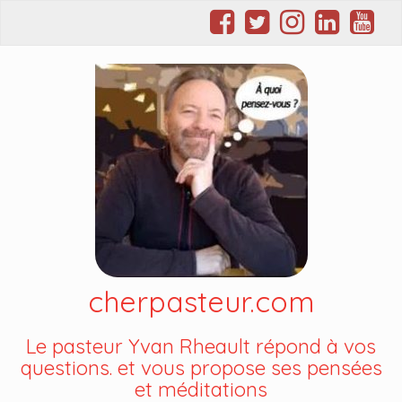
cherpasteur.com
Le pasteur Yvan Rheault répond à vos
questions. et vous propose ses pensées
et méditations