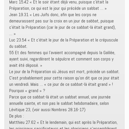
Marc 15.42 « Et le soir étant déjà venu, puisque c’était la
Préparation, ce qui est le jour qui précède un sabbat … »
Jean 19.31 « Les Juifs donc, afin que les corps ne
demeurassent pas sur la croix en un jour de sabbat, puisque
c’était la Préparation (car le jour de ce sabbat-là était grand),
… »
Luc 23.54 « Et c’était le jour de la Préparation et le crépuscule
du sabbat.
55 Et des femmes qui l’avaient accompagné depuis la Galilée,
ayant suivi, regardèrent le sépulcre et comment son corps y
avait été déposé. »
Le jour de la Préparation où Jésus est mort, précède un sabbat.
C’est probablement pour cette raison qu’on dit que ce jour était
un vendredi. Mais … « ce jour de ce sabbat-là était grand » !
Pourquoi « grand » ?
Parce que ce sabbat-là était un sabbat annuel, une journée
annuelle sainte, et non pas le sabbat hebdomadaire, selon
Lévitique 23, (voir aussi Nombres 28.16-17)
De plus :
Matthieu 27.62 « Et le lendemain, qui est après la Préparation,
les principaux sacrificateurs et les pharisiens s’assemblèrent