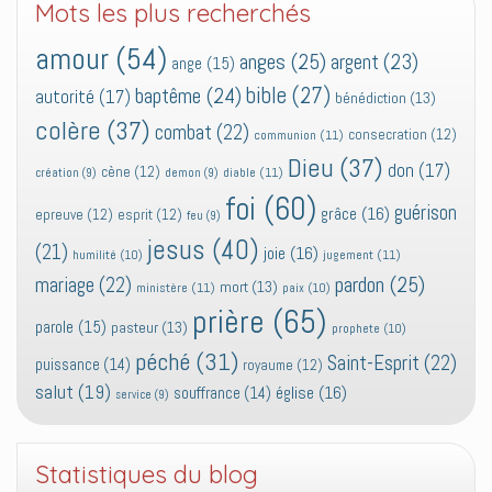
Mots les plus recherchés
amour
(54)
anges
(25)
argent
(23)
ange
(15)
bible
(27)
baptême
(24)
autorité
(17)
bénédiction
(13)
colère
(37)
combat
(22)
consecration
(12)
communion
(11)
Dieu
(37)
don
(17)
cène
(12)
diable
(11)
création
(9)
demon
(9)
foi
(60)
guérison
grâce
(16)
epreuve
(12)
esprit
(12)
feu
(9)
jesus
(40)
(21)
joie
(16)
jugement
(11)
humilité
(10)
pardon
(25)
mariage
(22)
mort
(13)
ministère
(11)
paix
(10)
prière
(65)
parole
(15)
pasteur
(13)
prophete
(10)
péché
(31)
Saint-Esprit
(22)
puissance
(14)
royaume
(12)
salut
(19)
église
(16)
souffrance
(14)
service
(9)
Statistiques du blog