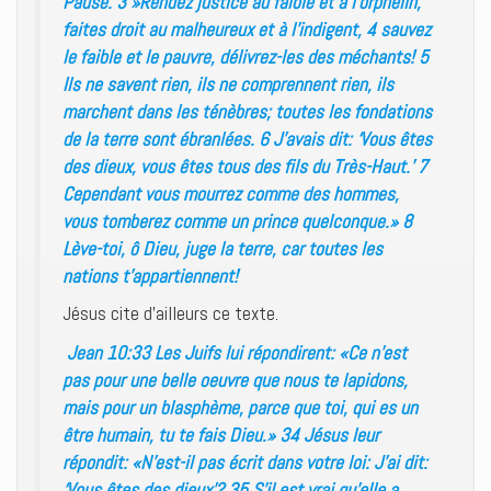
Pause. 3 »Rendez justice au faible et à l’orphelin,
faites droit au malheureux et à l’indigent, 4 sauvez
le faible et le pauvre, délivrez-les des méchants! 5
Ils ne savent rien, ils ne comprennent rien, ils
marchent dans les ténèbres; toutes les fondations
de la terre sont ébranlées. 6 J’avais dit: ‘Vous êtes
des dieux, vous êtes tous des fils du Très-Haut.’ 7
Cependant vous mourrez comme des hommes,
vous tomberez comme un prince quelconque.» 8
Lève-toi, ô Dieu, juge la terre, car toutes les
nations t’appartiennent!
Jésus cite d’ailleurs ce texte.
Jean 10:33 Les Juifs lui répondirent: «Ce n’est
pas pour une belle oeuvre que nous te lapidons,
mais pour un blasphème, parce que toi, qui es un
être humain, tu te fais Dieu.» 34 Jésus leur
répondit: «N’est-il pas écrit dans votre loi: J’ai dit:
‘Vous êtes des dieux’? 35 S’il est vrai qu’elle a