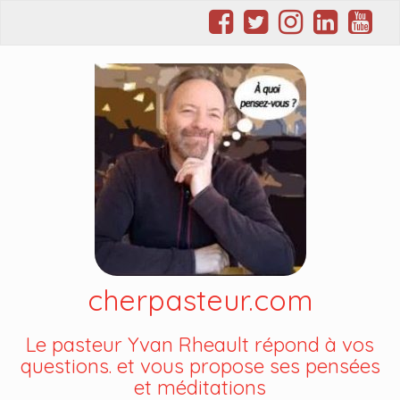
cherpasteur.com
Le pasteur Yvan Rheault répond à vos
questions. et vous propose ses pensées
et méditations