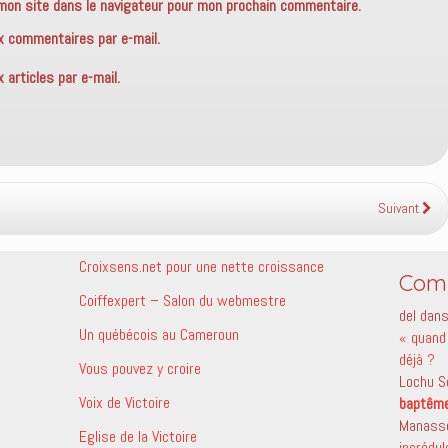
mon site dans le navigateur pour mon prochain commentaire.
x commentaires par e-mail.
articles par e-mail.
Suivant
Croixsens.net pour une nette croissance
Comm
Coiffexpert – Salon du webmestre
del
dan
Un québécois au Cameroun
« quand 
déjà ?
Vous pouvez y croire
Lochu S
Voix de Victoire
baptêm
Manass
Eglise de la Victoire
incrédu