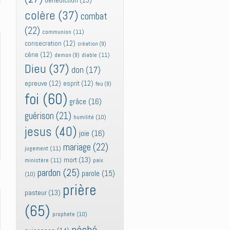
bénédiction
(13)
colère
(37)
combat
(22)
communion
(11)
consecration
(12)
création
(9)
cène
(12)
diable
(11)
demon
(9)
Dieu
(37)
don
(17)
epreuve
(12)
esprit
(12)
feu
(9)
foi
(60)
grâce
(16)
guérison
(21)
humilité
(10)
jesus
(40)
joie
(16)
mariage
(22)
jugement
(11)
mort
(13)
ministère
(11)
paix
pardon
(25)
parole
(15)
(10)
prière
pasteur
(13)
(65)
prophete
(10)
péché