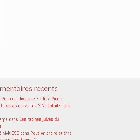
entaires récents
s
Pourquoi Jésus a-t-il dit à Pierre
tu seras converti » ? Ne l’était-il pas
erge
dans
Les racines juives du
e
é MAKIESE
dans
Peut-on croire et être
le en même temps ?