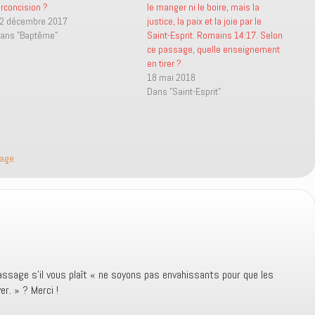
irconcision ?
le manger ni le boire, mais la
2 décembre 2017
justice, la paix et la joie par le
ans "Baptême"
Saint-Esprit. Romains 14:17. Selon
ce passage, quelle enseignement
en tirer ?
18 mai 2018
Dans "Saint-Esprit"
nage
passage s’il vous plaît « ne soyons pas envahissants pour que les
er. » ? Merci !