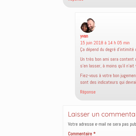
)
e
l
)
l
e
f
e
n
ê
t
r
yvan
dit :
e
)
15 juin 2018 à 14 h 05 min
Ça dépend du degré d’intimité
Un très bon ami sera content d
s’en lasser, à moins qu’il n’ait 
Fiez-vous à votre bon jugement
sont des indicateurs qui devra
Réponse
Laisser un commenta
Votre adresse e-mail ne sera pas publ
Commentaire
*