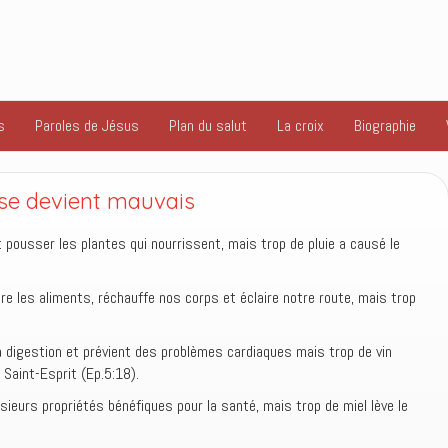
s
Paroles de Jésus
Plan du salut
La croix
Biographie
se devient mauvais
t pousser les plantes qui nourrissent, mais trop de pluie a causé le
ire les aliments, réchauffe nos corps et éclaire notre route, mais trop
a digestion et prévient des problèmes cardiaques mais trop de vin
u Saint-Esprit (Ep.5:18).
sieurs propriétés bénéfiques pour la santé, mais trop de miel lève le