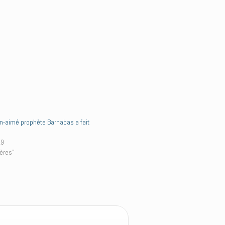
n-aimé prophète Barnabas a fait
e
19
ères"