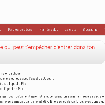
s
Paroles de Jésus
Plan du salut
La croix
Biographie
ne qui peut t’empêcher d’entrer dans ton
ils ont échoué.
 elle a échoué avec l’appel de Joseph.
avec l’appel d’Élie.
c l’appel de Pierre.
ger pour qu’on réintègre notre appel quand on a pris la mauvaise décision 
sus, avec Samson quand il avait dévoilé le secret de sa force, avec Jonas qua