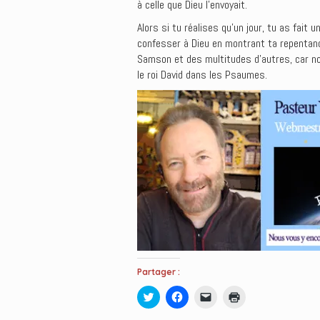
à celle que Dieu l’envoyait.
Alors si tu réalises qu’un jour, tu as fait
confesser à Dieu en montrant ta repentance 
Samson et des multitudes d’autres, car not
le roi David dans les Psaumes.
Partager :
C
C
C
C
l
l
l
l
i
i
i
i