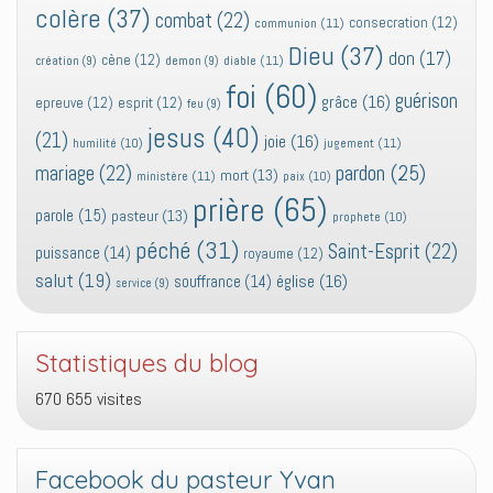
colère
(37)
combat
(22)
consecration
(12)
communion
(11)
Dieu
(37)
don
(17)
cène
(12)
diable
(11)
création
(9)
demon
(9)
foi
(60)
guérison
grâce
(16)
epreuve
(12)
esprit
(12)
feu
(9)
jesus
(40)
(21)
joie
(16)
jugement
(11)
humilité
(10)
pardon
(25)
mariage
(22)
mort
(13)
ministère
(11)
paix
(10)
prière
(65)
parole
(15)
pasteur
(13)
prophete
(10)
péché
(31)
Saint-Esprit
(22)
puissance
(14)
royaume
(12)
salut
(19)
église
(16)
souffrance
(14)
service
(9)
Statistiques du blog
670 655 visites
Facebook du pasteur Yvan