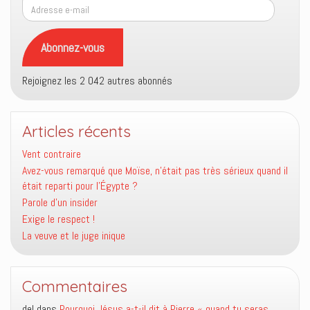
Adresse
e-
mail
Abonnez-vous
Rejoignez les 2 042 autres abonnés
Articles récents
Vent contraire
Avez-vous remarqué que Moïse, n’était pas très sérieux quand il
était reparti pour l’Égypte ?
Parole d’un insider
Exige le respect !
La veuve et le juge inique
Commentaires
del
dans
Pourquoi Jésus a-t-il dit à Pierre « quand tu seras