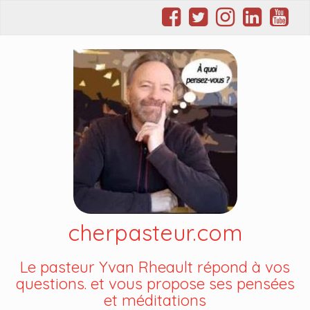
cherpasteur.com
Le pasteur Yvan Rheault répond à vos
questions. et vous propose ses pensées
et méditations