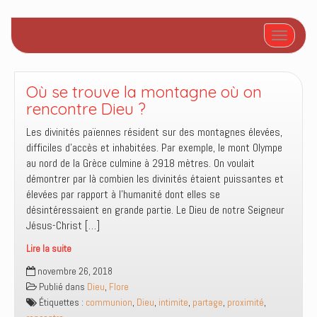
Afficher/
Où se trouve la montagne où on
rencontre Dieu ?
Les divinités païennes résident sur des montagnes élevées,
difficiles d’accès et inhabitées. Par exemple, le mont Olympe
au nord de la Grèce culmine à 2918 mètres. On voulait
démontrer par là combien les divinités étaient puissantes et
élevées par rapport à l’humanité dont elles se
désintéressaient en grande partie. Le Dieu de notre Seigneur
Jésus-Christ […]
Lire la suite
Où
novembre 26, 2018
se
Publié dans
Dieu
,
Flore
trouve
Étiquettes :
communion
,
Dieu
,
intimite
,
partage
,
proximité
,
la