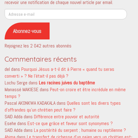
recevoir une notification de chaque nouvel article par email.
Adresse
e-
mail
Abonnez-vous
Rejoignez les 2 042 autres abonnés
Commentaires récents
del
dans
Pourquoi Jésus a-t-il dit à Pierre « quand tu seras
converti » ? Ne l’était-il pas déjà ?
Lochu Serge
dans
Les racines juives du baptême
Manassé MAKIESE
dans
Peut-on croire et être incrédule en même
temps ?
Pascal AKONKWA KADAKALA
dans
Quelles sont les divers types
d’offrandes qu’un chrétien peut faire ?
SAID Adda
dans
Différence entre pouvoir et autorité
Esehe
dans
Est-ce que grâce et faveur sont synonymes ?
SAID Adda
dans
La postérité du serpent ; humaine ou reptilienne ?
Ahima
dans
Le transfert de richesse d’un païen vers un chrétien est-