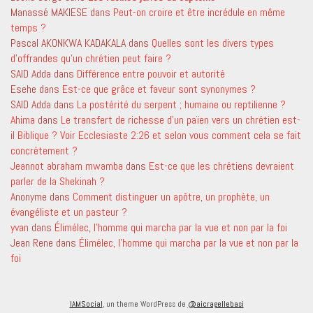
Manassé MAKIESE
dans
Peut-on croire et être incrédule en même
temps ?
Pascal AKONKWA KADAKALA
dans
Quelles sont les divers types
d’offrandes qu’un chrétien peut faire ?
SAID Adda
dans
Différence entre pouvoir et autorité
Esehe
dans
Est-ce que grâce et faveur sont synonymes ?
SAID Adda
dans
La postérité du serpent ; humaine ou reptilienne ?
Ahima
dans
Le transfert de richesse d’un païen vers un chrétien est-
il Biblique ? Voir Ecclesiaste 2:26 et selon vous comment cela se fait
concrètement ?
Jeannot abraham mwamba
dans
Est-ce que les chrétiens devraient
parler de la Shekinah ?
Anonyme
dans
Comment distinguer un apôtre, un prophète, un
évangéliste et un pasteur ?
yvan
dans
Élimélec, l’homme qui marcha par la vue et non par la foi
Jean Rene
dans
Élimélec, l’homme qui marcha par la vue et non par la
foi
IAMSocial
, un theme WordPress de
@aicragellebasi