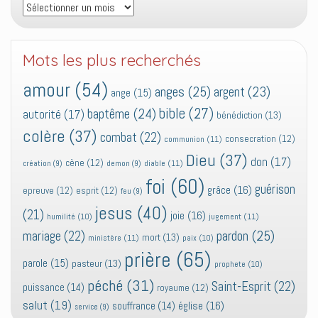
Archives
Mots les plus recherchés
amour
(54)
anges
(25)
argent
(23)
ange
(15)
bible
(27)
baptême
(24)
autorité
(17)
bénédiction
(13)
colère
(37)
combat
(22)
consecration
(12)
communion
(11)
Dieu
(37)
don
(17)
cène
(12)
diable
(11)
création
(9)
demon
(9)
foi
(60)
guérison
grâce
(16)
epreuve
(12)
esprit
(12)
feu
(9)
jesus
(40)
(21)
joie
(16)
jugement
(11)
humilité
(10)
pardon
(25)
mariage
(22)
mort
(13)
ministère
(11)
paix
(10)
prière
(65)
parole
(15)
pasteur
(13)
prophete
(10)
péché
(31)
Saint-Esprit
(22)
puissance
(14)
royaume
(12)
salut
(19)
église
(16)
souffrance
(14)
service
(9)