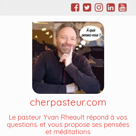
cherpasteur.com
Le pasteur Yvan Rheault répond à vos
questions. et vous propose ses pensées
et méditations