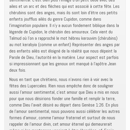
ailes et un arc et des flèches qui est associé à cette fête. Les
chérubins sont des anges, mais ils sont loin d’être ces petits
enfants joufflus ailés du genre Cupidon, comme dans
l’imagination populaire. Il n’y a aucun fondement biblique dans la
légende de Cupidon, le chérubin des amoureux. Cela vient du
Talmud où l’on a rapproché le mot hébreu kerouvim (chérubins)
au mot kerabyia (comme un enfant) Représenter des anges par
des enfants ailés est éloigné de la réalité que nous dépeint la
Parole de Dieu, l’autorité en la matière. Leur aspect est parfois
si impressionnant que les genoux ont manqué à l’apôtre Jean
deux fois.
Nous en tant que chrétiens, nous n’avons rien à voir avec la
fêtes des Lupercales. Rien nous empêche donc de souligner
aussi l’amour sentimental, c’est amour que Dieu a mis en nous
pour que nous désirions fonder une famille et remplir la terre,
comme Dieu l’avait désiré au départ dans Genèse 1:26. En plus
de l’amour sentimental, nous pouvons aussi célébrer les autres
formes d’amour, comme l’amour fraternel et surtout de nous
rappeler de l’amour divin, cet amour éternel qui demeurerait