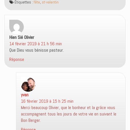
Étiquettes :
u
fête
s
,
st-valentin
(
e
n
u
o
f
e
n
u
e
n
e
v
n
o
n
r
ê
u
o
e
t
v
u
d
r
e
v
a
e
l
e
n
)
l
l
s
Hien Sié Olivier
dit :
e
l
u
14 février 2019 à 21 h 56 min
f
e
n
e
f
e
Que Dieu vous bénisse pasteur.
n
e
n
ê
n
o
Réponse
t
ê
u
r
t
v
e
r
e
)
e
l
)
l
e
f
e
n
ê
yvan
dit :
t
r
16 février 2019 à 15 h 25 min
e
Merci beaucoup Olivier, que le bonheur et la grâce vous
)
accompagnent tous les jours de votre vie en suivant le
Bon Berger.
Réponse