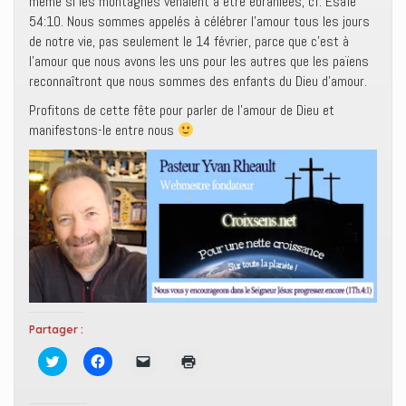
même si les montagnes venaient à être ébranlées, cf. Esaïe
54:10. Nous sommes appelés à célébrer l’amour tous les jours
de notre vie, pas seulement le 14 février, parce que c’est à
l’amour que nous avons les uns pour les autres que les païens
reconnaîtront que nous sommes des enfants du Dieu d’amour.
Profitons de cette fête pour parler de l’amour de Dieu et
manifestons-le entre nous
Partager :
C
C
C
C
l
l
l
l
i
i
i
i
q
q
q
q