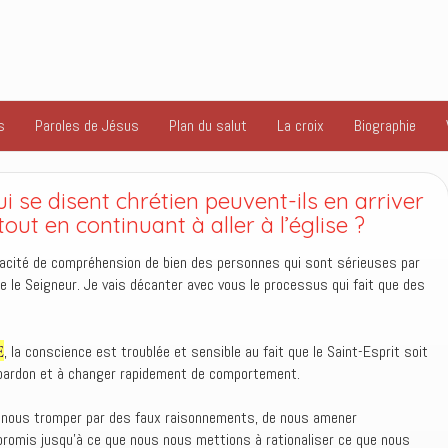
s
Paroles de Jésus
Plan du salut
La croix
Biographie
se disent chrétien peuvent-ils en arriver
out en continuant à aller à l’église ?
pacité de compréhension de bien des personnes qui sont sérieuses par
e le Seigneur. Je vais décanter avec vous le processus qui fait que des
E
, la conscience est troublée et sensible au fait que le Saint-Esprit soit
pardon et à changer rapidement de comportement.
de nous tromper par des faux raisonnements, de nous amener
omis jusqu’à ce que nous nous mettions à rationaliser ce que nous