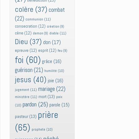
bénédiction
(13)
colère
(37)
combat
(22)
communion
(11)
consecration
(12)
création
(9)
cène
(12)
diable
(11)
demon
(9)
Dieu
(37)
don
(17)
epreuve
(12)
esprit
(12)
feu
(9)
foi
(60)
grâce
(16)
guérison
(21)
humilité
(10)
jesus
(40)
joie
(16)
mariage
(22)
jugement
(11)
mort
(13)
ministère
(11)
paix
pardon
(25)
parole
(15)
(10)
prière
pasteur
(13)
(65)
prophete
(10)
péché