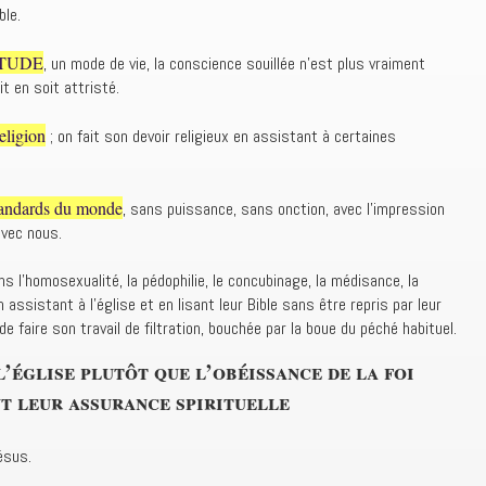
ble.
BITUDE
, un mode de vie, la conscience souillée n’est plus vraiment
it en soit attristé.
eligion
; on fait son devoir religieux en assistant à certaines
standards du monde
, sans puissance, sans onction, avec l’impression
avec nous.
ns l’homosexualité, la pédophilie, le concubinage, la médisance, la
 assistant à l’église et en lisant leur Bible sans être repris par leur
 faire son travail de filtration, bouchée par la boue du péché habituel.
l’église plutôt que l’obéissance de la foi
t leur assurance spirituelle
Jésus.