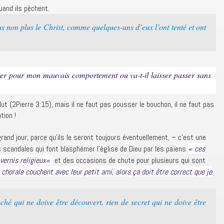
and ils pèchent.
s non plus le Christ, comme quelques-uns d’eux l’ont tenté et ont
riger pour mon mauvais comportement ou va-t-il laisser passer sans
ut (2Pierre 3:15), mais il ne faut pas pousser le bouchon, il ne faut pas
tion !
nd jour, parce qu’ils le seront toujours éventuellement, – c’est une
«
scandales qui font blasphémer l’église de Dieu par les païens
ces
«
vernis religieux
et des occasions de chute pour plusieurs qui sont
a chorale couchent avec leur petit ami, alors ça doit être correct que je
ché qui ne doive être découvert, rien de secret qui ne doive être