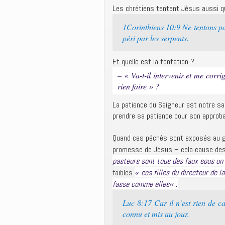
Les chrétiens tentent Jésus aussi qu
1Corinthiens 10:9 Ne tentons pa
péri par les serpents.
Et quelle est la tentation ?
– « Va-t-il intervenir et me cor
rien faire » ?
La patience du Seigneur est notre sal
prendre sa patience pour son approba
Quand ces péchés sont exposés au gra
promesse de Jésus – cela cause des 
pasteurs sont tous des faux sous un 
«
faibles
ces filles du directeur de l
« .
fasse comme elles
Luc 8:17 Car il n’est rien de ca
connu et mis au jour.