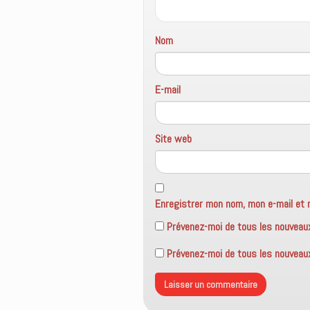
)
e
l
)
l
e
f
Nom
e
n
ê
t
r
e
E-mail
)
Site web
Enregistrer mon nom, mon e-mail et 
Prévenez-moi de tous les nouveau
Prévenez-moi de tous les nouveaux 