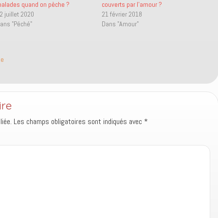
alades quand on pèche ?
couverts par l’amour ?
2 juillet 2020
21 février 2018
ans "Péché"
Dans "Amour"
le
ire
iée.
Les champs obligatoires sont indiqués avec
*