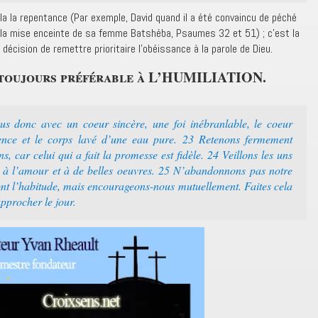
la la repentance (Par exemple, David quand il a été convaincu de péché
de la mise enceinte de sa femme Batshéba, Psaumes 32 et 51) ; c’est la
 décision de remettre prioritaire l’obéissance à la parole de Dieu.
toujours préférable à L’HUMILIATION.
 donc avec un coeur sincère, une foi inébranlable, le coeur
ence et le corps lavé d’une eau pure. 23 Retenons fermement
 car celui qui a fait la promesse est fidèle. 24 Veillons les uns
er à l’amour et à de belles oeuvres. 25 N’abandonnons pas notre
nt l’habitude, mais encourageons-nous mutuellement. Faites cela
pprocher le jour.