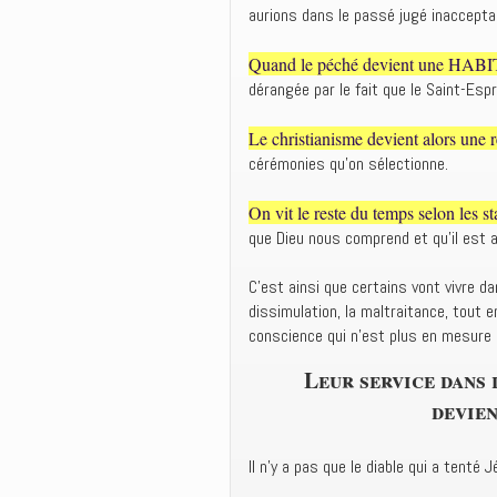
aurions dans le passé jugé inaccepta
Quand le péché devient une HA
dérangée par le fait que le Saint-Espr
Le christianisme devient alors une r
cérémonies qu’on sélectionne.
On vit le reste du temps selon les 
que Dieu nous comprend et qu’il est 
C’est ainsi que certains vont vivre da
dissimulation, la maltraitance, tout en
conscience qui n’est plus en mesure de
Leur service dans 
devien
Il n’y a pas que le diable qui a tenté 