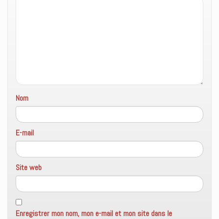
)
e
l
)
l
e
f
e
n
ê
t
r
e
)
Nom
E-mail
Site web
Enregistrer mon nom, mon e-mail et mon site dans le