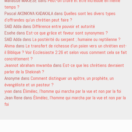
Manassé MAKIESE
dans
Peut-on croire et être incrédule en même
temps ?
Pascal AKONKWA KADAKALA
dans
Quelles sont les divers types
d’offrandes qu’un chrétien peut faire ?
SAID Adda
dans
Différence entre pouvoir et autorité
Esehe
dans
Est-ce que grâce et faveur sont synonymes ?
SAID Adda
dans
La postérité du serpent ; humaine ou reptilienne ?
Ahima
dans
Le transfert de richesse d’un païen vers un chrétien est-
il Biblique ? Voir Ecclesiaste 2:26 et selon vous comment cela se fait
concrètement ?
Jeannot abraham mwamba
dans
Est-ce que les chrétiens devraient
parler de la Shekinah ?
Anonyme
dans
Comment distinguer un apôtre, un prophète, un
évangéliste et un pasteur ?
yvan
dans
Élimélec, l’homme qui marcha par la vue et non par la foi
Jean Rene
dans
Élimélec, l’homme qui marcha par la vue et non par la
foi
IAMSocial
, un theme WordPress de
@aicragellebasi