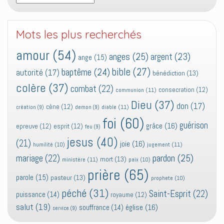
Mots les plus recherchés
amour
(54)
anges
(25)
argent
(23)
ange
(15)
bible
(27)
baptême
(24)
autorité
(17)
bénédiction
(13)
colère
(37)
combat
(22)
consecration
(12)
communion
(11)
Dieu
(37)
don
(17)
cène
(12)
diable
(11)
création
(9)
demon
(9)
foi
(60)
guérison
grâce
(16)
epreuve
(12)
esprit
(12)
feu
(9)
jesus
(40)
(21)
joie
(16)
jugement
(11)
humilité
(10)
pardon
(25)
mariage
(22)
mort
(13)
ministère
(11)
paix
(10)
prière
(65)
parole
(15)
pasteur
(13)
prophete
(10)
péché
(31)
Saint-Esprit
(22)
puissance
(14)
royaume
(12)
salut
(19)
église
(16)
souffrance
(14)
service
(9)