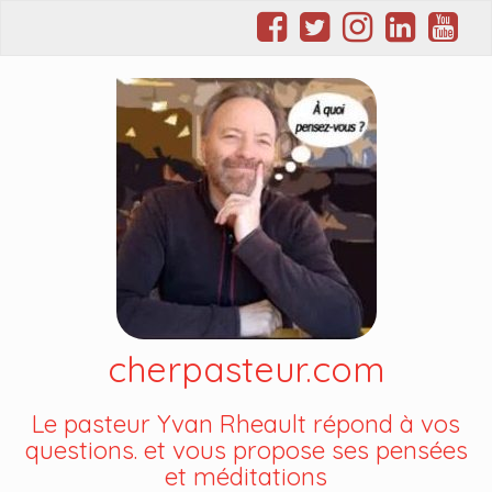
cherpasteur.com
Le pasteur Yvan Rheault répond à vos
questions. et vous propose ses pensées
et méditations