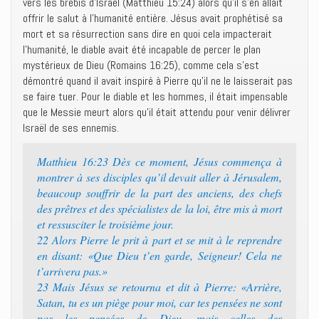
vers les brebis d’Israël (Matthieu 15:24) alors qu’il s’en allait
offrir le salut à l’humanité entière. Jésus avait prophétisé sa
mort et sa résurrection sans dire en quoi cela impacterait
l’humanité, le diable avait été incapable de percer le plan
mystérieux de Dieu (Romains 16:25), comme cela s’est
démontré quand il avait inspiré à Pierre qu’il ne le laisserait pas
se faire tuer. Pour le diable et les hommes, il était impensable
que le Messie meurt alors qu’il était attendu pour venir délivrer
Israël de ses ennemis.
Matthieu 16:23 Dès ce moment, Jésus commença à
montrer à ses disciples qu’il devait aller à Jérusalem,
beaucoup souffrir de la part des anciens, des chefs
des prêtres et des spécialistes de la loi, être mis à mort
et ressusciter le troisième jour.
22 Alors Pierre le prit à part et se mit à le reprendre
en disant: «Que Dieu t’en garde, Seigneur! Cela ne
t’arrivera pas.»
23 Mais Jésus se retourna et dit à Pierre: «Arrière,
Satan, tu es un piège pour moi, car tes pensées ne sont
pas les pensées de Dieu, mais celles des