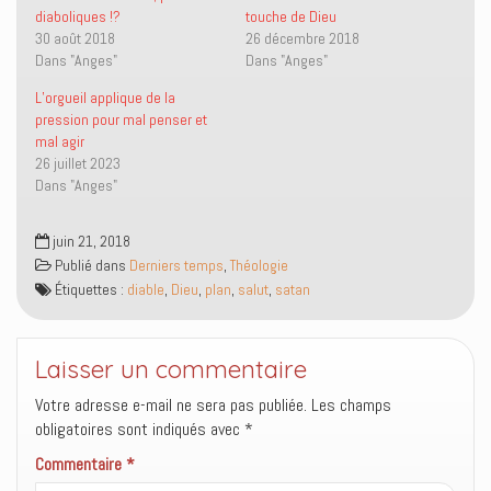
T
F
e
v
diaboliques !?
touche de Dieu
w
a
n
r
i
c
p
e
30 août 2018
26 décembre 2018
t
e
a
d
Dans "Anges"
Dans "Anges"
t
b
r
a
e
o
e
n
r
o
-
s
L’orgueil applique de la
(
k
m
u
o
(
a
n
pression pour mal penser et
u
o
i
e
mal agir
v
u
l
n
r
v
à
o
26 juillet 2023
e
r
u
u
Dans "Anges"
d
e
n
v
a
d
a
e
n
a
m
l
s
n
i
l
juin 21, 2018
u
s
(
e
n
u
o
f
Publié dans
Derniers temps
,
Théologie
e
n
u
e
n
e
v
n
Étiquettes :
diable
,
Dieu
,
plan
,
salut
,
satan
o
n
r
ê
u
o
e
t
v
u
d
r
e
v
a
e
l
e
n
)
Laisser un commentaire
l
l
s
e
l
u
Votre adresse e-mail ne sera pas publiée.
f
e
n
Les champs
e
f
e
obligatoires sont indiqués avec
*
n
e
n
ê
n
o
t
ê
u
Commentaire
*
r
t
v
e
r
e