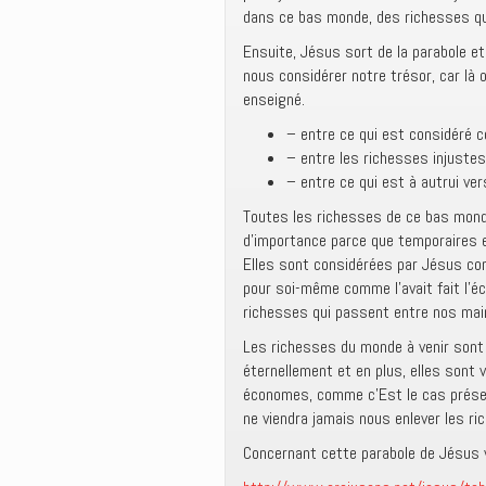
dans ce bas monde, des richesses qui
Ensuite, Jésus sort de la parabole et
nous considérer notre trésor, car là o
enseigné.
– entre ce qui est considéré 
– entre les richesses injustes
– entre ce qui est à autrui ve
Toutes les richesses de ce bas mond
d’importance parce que temporaires e
Elles sont considérées par Jésus co
pour soi-même comme l’avait fait l’é
richesses qui passent entre nos main
Les richesses du monde à venir sont 
éternellement et en plus, elles sont
économes, comme c’Est le cas prése
ne viendra jamais nous enlever les r
Concernant cette parabole de Jésus vo