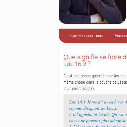
Posez vos questions !
Pensée
Que signifie se faire 
Luc 16:9 ?
C’est une bonne question car les de
même chose dans la bouche de Jésus qu
pour ses disciples.
Luc 16:1 Jésus dit aussi à ses 
comme dissipant ses biens.
2 Il l’appela, et lui dit: Qu’es
car tu ne pourras plus administ
3 L’économe dit en lui-même: Q