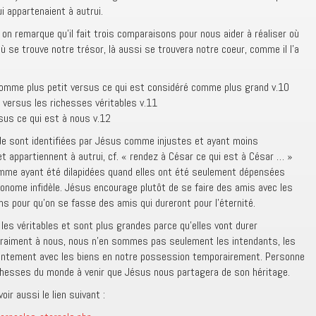
 appartenaient à autrui.
 on remarque qu’il fait trois comparaisons pour nous aider à réaliser où
ù se trouve notre trésor, là aussi se trouvera notre coeur, comme il l’a
comme plus petit versus ce qui est considéré comme plus grand v.10
 versus les richesses véritables v.11
rsus ce qui est à nous v.12
e sont identifiées par Jésus comme injustes et ayant moins
t appartiennent à autrui, cf. « rendez à César ce qui est à César … »
mme ayant été dilapidées quand elles ont été seulement dépensées
conome infidèle. Jésus encourage plutôt de se faire des amis avec les
s pour qu’on se fasse des amis qui dureront pour l’éternité.
les véritables et sont plus grandes parce qu’elles vont durer
 vraiment à nous, nous n’en sommes pas seulement les intendants, les
ntement avec les biens en notre possession temporairement. Personne
ichesses du monde à venir que Jésus nous partagera de son héritage.
ir aussi le lien suivant :