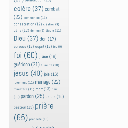
bénédiction
(13)
colère
(37)
combat
(22)
communion
(11)
consecration
(12)
création
(9)
cène
(12)
diable
(11)
demon
(9)
Dieu
(37)
don
(17)
epreuve
(12)
esprit
(12)
feu
(9)
foi
(60)
grâce
(16)
guérison
(21)
humilité
(10)
jesus
(40)
joie
(16)
mariage
(22)
jugement
(11)
mort
(13)
ministère
(11)
paix
pardon
(25)
parole
(15)
(10)
prière
pasteur
(13)
(65)
prophete
(10)
péché