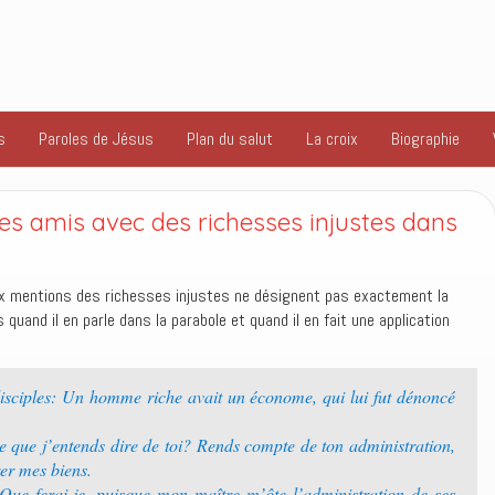
s
Paroles de Jésus
Plan du salut
La croix
Biographie
des amis avec des richesses injustes dans
ux mentions des richesses injustes ne désignent pas exactement la
and il en parle dans la parabole et quand il en fait une application
disciples: Un homme riche avait un économe, qui lui fut dénoncé
t-ce que j’entends dire de toi? Rends compte de ton administration,
rer mes biens.
ue ferai-je, puisque mon maître m’ôte l’administration de ses