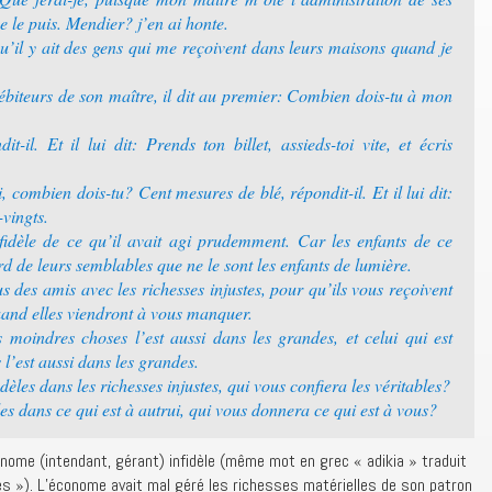
ne le puis. Mendier? j’en ai honte.
qu’il y ait des gens qui me reçoivent dans leurs maisons quand je
débiteurs de son maître, il dit au premier: Combien dois-tu à mon
-il. Et il lui dit: Prends ton billet, assieds-toi vite, et écris
oi, combien dois-tu? Cent mesures de blé, répondit-il. Et il lui dit:
-vingts.
idèle de ce qu’il avait agi prudemment. Car les enfants de ce
rd de leurs semblables que ne le sont les enfants de lumière.
us des amis avec les richesses injustes, pour qu’ils vous reçoivent
quand elles viendront à vous manquer.
s moindres choses l’est aussi dans les grandes, et celui qui est
 l’est aussi dans les grandes.
dèles dans les richesses injustes, qui vous confiera les véritables?
les dans ce qui est à autrui, qui vous donnera ce qui est à vous?
onome (intendant, gérant) infidèle (même mot en grec « adikia » traduit
es »). L’économe avait mal géré les richesses matérielles de son patron