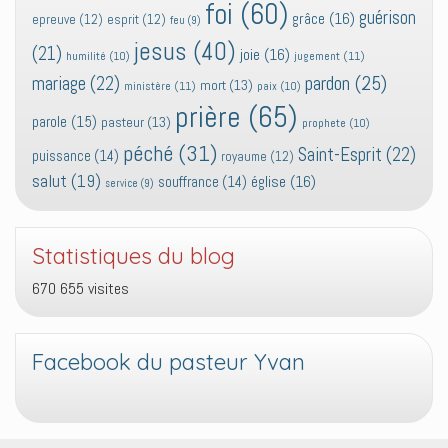
foi
(60)
guérison
grâce
(16)
epreuve
(12)
esprit
(12)
feu
(9)
jesus
(40)
(21)
joie
(16)
jugement
(11)
humilité
(10)
pardon
(25)
mariage
(22)
mort
(13)
ministère
(11)
paix
(10)
prière
(65)
parole
(15)
pasteur
(13)
prophete
(10)
péché
(31)
Saint-Esprit
(22)
puissance
(14)
royaume
(12)
salut
(19)
église
(16)
souffrance
(14)
service
(9)
Statistiques du blog
670 655 visites
Facebook du pasteur Yvan