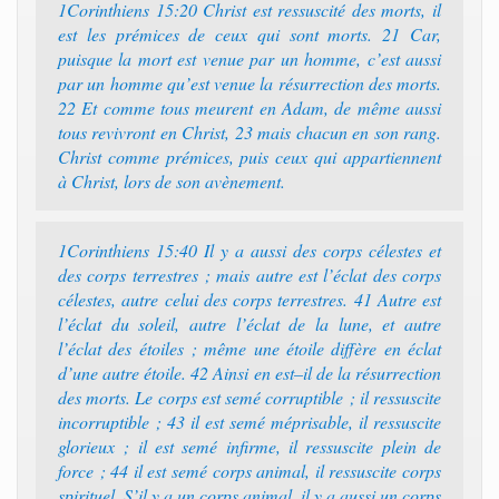
1Corinthiens 15:20 Christ est ressuscité des morts, il
est les prémices de ceux qui sont morts. 21 Car,
puisque la mort est venue par un homme, c’est aussi
par un homme qu’est venue la résurrection des morts.
22 Et comme tous meurent en Adam, de même aussi
tous revivront en Christ, 23 mais chacun en son rang.
Christ comme prémices, puis ceux qui appartiennent
à Christ, lors de son avènement.
1Corinthiens 15:40 ‭‭Il y a aussi des corps célestes et
des corps terrestres ; mais autre est l’éclat des corps
célestes, autre celui des corps terrestres.‭ 41 ‭‭Autre est
l’éclat du soleil, autre l’éclat de la lune, et autre
l’éclat des étoiles ; même une étoile diffère en éclat
d’une autre étoile.‭ 42 ‭‭Ainsi en est–il de la résurrection
des morts. Le corps est semé corruptible ; il ressuscite
incorruptible ;‭ 43 ‭‭il est semé méprisable, il ressuscite
glorieux ; il est semé infirme, il ressuscite plein de
force ;‭ 44 ‭‭il est semé corps animal, il ressuscite corps
spirituel. S’il y a un corps animal, il y a aussi un corps