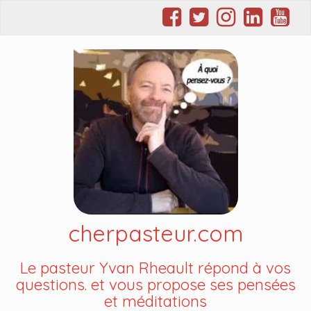
cherpasteur.com
Le pasteur Yvan Rheault répond à vos
questions. et vous propose ses pensées
et méditations