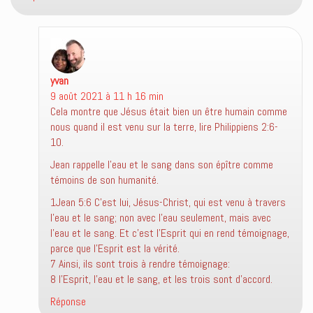
r
t
v
e
r
e
)
e
l
)
l
e
f
e
n
ê
yvan
dit :
t
9 août 2021 à 11 h 16 min
r
e
Cela montre que Jésus était bien un être humain comme
)
nous quand il est venu sur la terre, lire Philippiens 2:6-
10.
Jean rappelle l’eau et le sang dans son épître comme
témoins de son humanité.
1Jean 5:6 C’est lui, Jésus-Christ, qui est venu à travers
l’eau et le sang; non avec l’eau seulement, mais avec
l’eau et le sang. Et c’est l’Esprit qui en rend témoignage,
parce que l’Esprit est la vérité.
7 Ainsi, ils sont trois à rendre témoignage:
8 l’Esprit, l’eau et le sang, et les trois sont d’accord.
Réponse