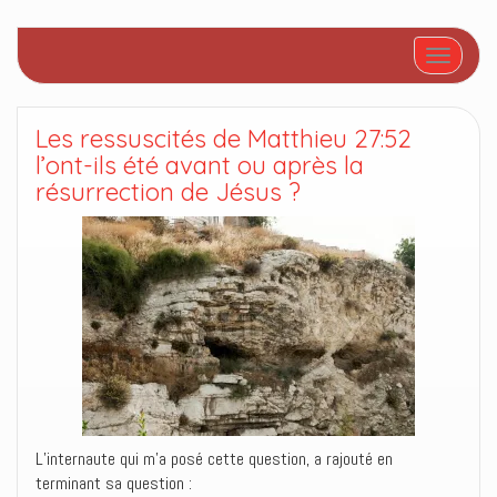
Afficher/
Les ressuscités de Matthieu 27:52
l’ont-ils été avant ou après la
résurrection de Jésus ?
L’internaute qui m’a posé cette question, a rajouté en
terminant sa question :