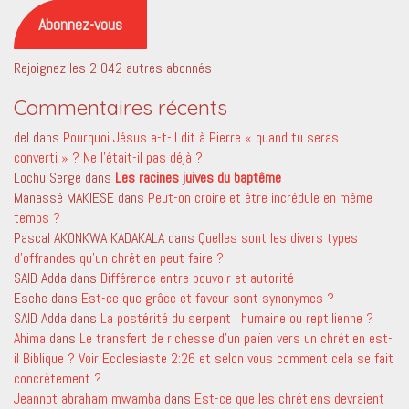
mail
Abonnez-vous
Rejoignez les 2 042 autres abonnés
Commentaires récents
del
dans
Pourquoi Jésus a-t-il dit à Pierre « quand tu seras
converti » ? Ne l’était-il pas déjà ?
Lochu Serge
dans
Les racines juives du baptême
Manassé MAKIESE
dans
Peut-on croire et être incrédule en même
temps ?
Pascal AKONKWA KADAKALA
dans
Quelles sont les divers types
d’offrandes qu’un chrétien peut faire ?
SAID Adda
dans
Différence entre pouvoir et autorité
Esehe
dans
Est-ce que grâce et faveur sont synonymes ?
SAID Adda
dans
La postérité du serpent ; humaine ou reptilienne ?
Ahima
dans
Le transfert de richesse d’un païen vers un chrétien est-
il Biblique ? Voir Ecclesiaste 2:26 et selon vous comment cela se fait
concrètement ?
Jeannot abraham mwamba
dans
Est-ce que les chrétiens devraient