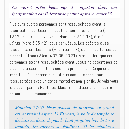
Ce verset prête beaucoup à confusion dans son
interprétation car il devrait se mettre après le verset 53.
Plusieurs autres personnes sont ressuscitées avant la
résurrection de Jésus, on peut penser aussi à Lazare (Jean
12:17), au fils de la veuve de Naïn (Luc 7:11-16), à la fille de
Jaïrus (Marc 5:35-42), tous par Jésus. Les apôtres aussi
ressuscitaient les gens (Matthieu 10:8), comme au temps du
prophète Élisée (2Rois 4:32-36, 13:21). Alors le fait que ces
personnes soient ressuscitées avant Jésus ne posent pas de
problème à cause de tous ces cas précédents. Ce qui est
important à comprendre, c’est que ces personnes sont
ressuscitées avec un corps mortel et non glorifié. Je vais vous
le prouver par les Écritures. Mais lisons d’abord le contexte
entourant cet événement.
Matthieu 27:50 Jésus poussa de nouveau un grand
cri, et rendit l’esprit. 51 Et voici, le voile du temple se
déchira en deux, depuis le haut jusqu’en bas, la terre
trembla, les rochers se fendirent, 52 les sépulcres