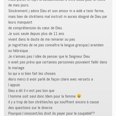
de mes jours.
Sincèrement j adore Dieu et son amour m a aidé a tenir ferme,
mais bien de chrétiens mal instruit m aurais éloigné de Dieu par
leurs manquent
de compréhension du cœur de Dieu.
Je suis seule depuis plus de 11 ans
vivant dans le doute de me remarier ou pas
je regrettais de ne pas connaître la langue grecque,l araméen
ou hébraïque.
Je n’aimais pas l idée de penser que le Seigneur Dieu
n avait pas prévu que certaines personnes pouvaient faillir dans
le mariage
lui qui a si bien fait les choses
Alors merci d avoir parlé de façon claire avec versets a
l appuie
Dieu a dit il n est pas bon que
l homme soit seul donc Idem pour la femme
il y a trop de bon chrétien/es qui souffrent encore à cause
des questions sur le divorce.
Pourquoi l innocent/es droit ils payer pour le coupable??