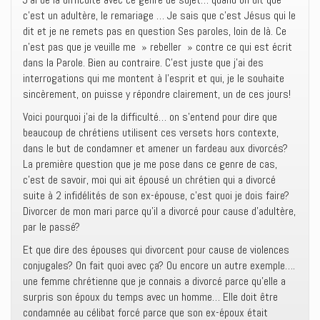
e
f
e
c’est un adultère, le remariage … Je sais que c’est Jésus qui le
n
e
n
ê
n
o
dit et je ne remets pas en question Ses paroles, loin de là. Ce
t
ê
u
n’est pas que je veuille me » rebeller » contre ce qui est écrit
r
t
v
e
r
e
dans la Parole. Bien au contraire. C’est juste que j’ai des
)
e
l
)
l
interrogations qui me montent à l’esprit et qui, je le souhaite
e
sincèrement, on puisse y répondre clairement, un de ces jours!
f
e
n
Voici pourquoi j’ai de la difficulté… on s’entend pour dire que
ê
t
beaucoup de chrétiens utilisent ces versets hors contexte,
r
dans le but de condamner et amener un fardeau aux divorcés?
e
)
La première question que je me pose dans ce genre de cas,
c’est de savoir, moi qui ait épousé un chrétien qui a divorcé
suite à 2 infidélités de son ex-épouse, c’est quoi je dois faire?
Divorcer de mon mari parce qu’il a divorcé pour cause d’adultère,
par le passé?
Et que dire des épouses qui divorcent pour cause de violences
conjugales? On fait quoi avec ça? Ou encore un autre exemple….
une femme chrétienne que je connais a divorcé parce qu’elle a
surpris son époux du temps avec un homme… Elle doit être
condamnée au célibat forcé parce que son ex-époux était