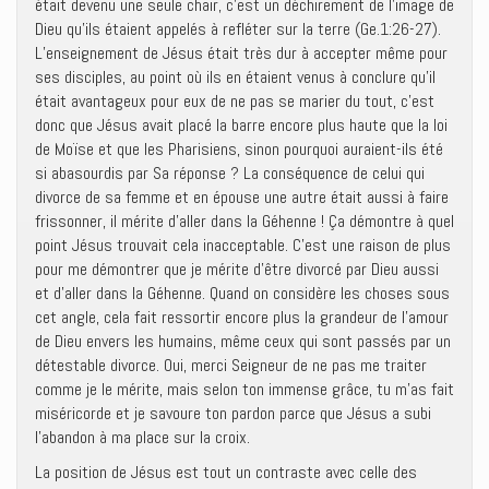
était devenu une seule chair, c’est un déchirement de l’image de
Dieu qu’ils étaient appelés à refléter sur la terre (Ge.1:26-27).
L’enseignement de Jésus était très dur à accepter même pour
ses disciples, au point où ils en étaient venus à conclure qu’il
était avantageux pour eux de ne pas se marier du tout, c’est
donc que Jésus avait placé la barre encore plus haute que la loi
de Moïse et que les Pharisiens, sinon pourquoi auraient-ils été
si abasourdis par Sa réponse ? La conséquence de celui qui
divorce de sa femme et en épouse une autre était aussi à faire
frissonner, il mérite d’aller dans la Géhenne ! Ça démontre à quel
point Jésus trouvait cela inacceptable. C’est une raison de plus
pour me démontrer que je mérite d’être divorcé par Dieu aussi
et d’aller dans la Géhenne. Quand on considère les choses sous
cet angle, cela fait ressortir encore plus la grandeur de l’amour
de Dieu envers les humains, même ceux qui sont passés par un
détestable divorce. Oui, merci Seigneur de ne pas me traiter
comme je le mérite, mais selon ton immense grâce, tu m’as fait
miséricorde et je savoure ton pardon parce que Jésus a subi
l’abandon à ma place sur la croix.
La position de Jésus est tout un contraste avec celle des