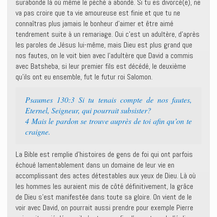
surabonde là où même le péché a abondé. Si tu es divorcé(e), ne
va pas croire que ta vie amoureuse est finie et que tu ne
connaîtras plus jamais le bonheur d’aimer et être aimé
tendrement suite à un remariage. Oui c’est un adultère, d’après
les paroles de Jésus lui-même, mais Dieu est plus grand que
nos fautes, on le voit bien avec l’adultère que David a commis
avec Batsheba, si leur premier fils est décédé, le deuxième
qu’ils ont eu ensemble, fut le futur roi Salomon.
Psaumes 130:3 Si tu tenais compte de nos fautes,
Eternel, Seigneur, qui pourrait subsister?
4 Mais le pardon se trouve auprès de toi afin qu’on te
craigne.
La Bible est remplie d’histoires de gens de foi qui ont parfois
échoué lamentablement dans un domaine de leur vie en
accomplissant des actes détestables aux yeux de Dieu. Là où
les hommes les auraient mis de côté définitivement, la grâce
de Dieu s’est manifestée dans toute sa gloire. On vient de le
voir avec David, on pourrait aussi prendre pour exemple Pierre