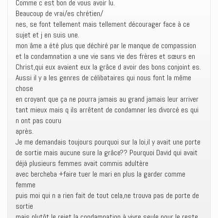
Comme c est bon de vous avoir lu.
Beaucoup de vrai/es chrétien/
nes, se font tellement mais tellement décourager face à ce
sujet et j en suis une.
mon âme a été plus que déchiré par le manque de compassion
et la condamnation a une vie sans vie des frères et sœurs en
Christ,qui eux avaient eux la grâce d avoir des bons conjoint es.
Aussi il y a les genres de célibataires qui nous font la même
chose
en croyant que ça ne pourra jamais au grand jamais leur arriver
tant mieux mais q ils arrêtent de condamner les divorcé es qui
n ont pas couru
après.
Je me demandais toujours pourquoi sur la loi,il y avait une porte
de sortie mais aucune sure la grâce?? Pourquoi David qui avait
déjà plusieurs femmes avait commis adultère
avec bercheba +faire tuer le mari en plus la garder comme
femme
puis moi qui n a rien fait de tout cela,ne trouva pas de porte de
sortie
mais plutôt le rejet la condamnation à vivre seule pour le reste