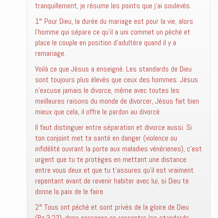
tranquillement, je résume les points que j’ai soulevés.
1° Pour Dieu, la durée du mariage est pour la vie, alors
l’homme qui sépare ce qu’il a uni commet un péché et
place le couple en position d’adultère quand il y a
remariage.
Voilà ce que Jésus a enseigné. Les standards de Dieu
sont toujours plus élevés que ceux des hommes. Jésus
n’excuse jamais le divorce, même avec toutes les
meilleures raisons du monde de divorcer, Jésus fait bien
mieux que cela, il offre le pardon au divorcé.
Il faut distinguer entre séparation et divorce aussi. Si
ton conjoint met ta santé en danger (violence ou
infidélité ouvrant la porte aux maladies vénérienes), c’est
urgent que tu te protèges en mettant une distance
entre vous deux et que tu t’assures qu’il est vraiment
repentant avant de revenir habiter avec lui, si Dieu te
donne la paix de le faire.
2° Tous ont péché et sont privés de la gloire de Dieu
(Ro.3:23), donc personne ne rencontre les standards