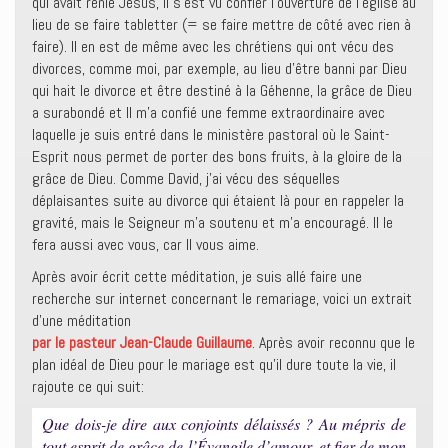
qui avait renié Jésus, il s’est vu confier l’ouverture de l’église au
lieu de se faire tabletter (= se faire mettre de côté avec rien à
faire). Il en est de même avec les chrétiens qui ont vécu des
divorces, comme moi, par exemple, au lieu d’être banni par Dieu
qui hait le divorce et être destiné à la Géhenne, la grâce de Dieu
a surabondé et Il m’a confié une femme extraordinaire avec
laquelle je suis entré dans le ministère pastoral où le Saint-
Esprit nous permet de porter des bons fruits, à la gloire de la
grâce de Dieu. Comme David, j’ai vécu des séquelles
déplaisantes suite au divorce qui étaient là pour en rappeler la
gravité, mais le Seigneur m’a soutenu et m’a encouragé. Il le
fera aussi avec vous, car Il vous aime.
Après avoir écrit cette méditation, je suis allé faire une
recherche sur internet concernant le remariage, voici un extrait
d’une méditation
par le pasteur Jean-Claude Guillaume
. Après avoir reconnu que le
plan idéal de Dieu pour le mariage est qu’il dure toute la vie, iI
rajoute ce qui suit:
Que dois-je dire aux conjoints délaissés ? Au mépris de
tout esprit de grâce de l’Évangile d’amour, et fier de mon