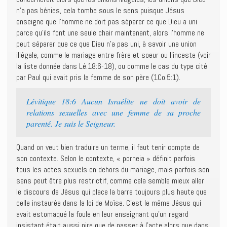
n’a pas bénies, cela tombe sous le sens puisque Jésus
enseigne que l’homme ne doit pas séparer ce que Dieu a uni
parce qu’ils font une seule chair maintenant, alors l’homme ne
peut séparer que ce que Dieu n’a pas uni, à savoir une union
illégale, comme le mariage entre frère et soeur ou l’inceste (voir
la liste donnée dans Lé.18:6-18), ou comme le cas du type cité
par Paul qui avait pris la femme de son père (1Co.5:1).
Lévitique 18:6 Aucun Israélite ne doit avoir de
relations sexuelles avec une femme de sa proche
parenté. Je suis le Seigneur.
Quand on veut bien traduire un terme, il faut tenir compte de
son contexte. Selon le contexte, « porneia » définit parfois
tous les actes sexuels en dehors du mariage, mais parfois son
sens peut être plus restrictif, comme cela semble mieux aller
le discours de Jésus qui place la barre toujours plus haute que
celle instaurée dans la loi de Moïse. C’est le même Jésus qui
avait estomaqué la foule en leur enseignant qu’un regard
insistant était aussi pire que de passer à l’acte alors que dans