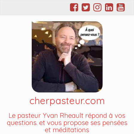
cherpasteur.com
Le pasteur Yvan Rheault répond à vos
questions. et vous propose ses pensées
et méditations