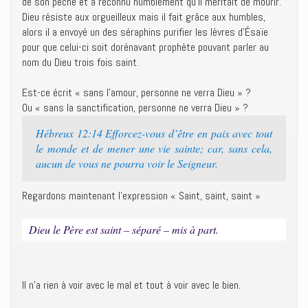
de son péché et a reconnu humblement qu’il méritait de mourir.
Dieu résiste aux orgueilleux mais il fait grâce aux humbles,
alors il a envoyé un des séraphins purifier les lèvres d’Ésaïe
pour que celui-ci soit dorénavant prophète pouvant parler au
nom du Dieu trois fois saint.
Est-ce écrit « sans l’amour, personne ne verra Dieu » ?
Ou « sans la sanctification, personne ne verra Dieu » ?
Hébreux 12:14 Efforcez-vous d’être en paix avec tout
le monde et de mener une vie sainte; car, sans cela,
aucun de vous ne pourra voir le Seigneur.
Regardons maintenant l’expression « Saint, saint, saint »
Dieu le Père est saint – séparé – mis à part.
Il n’a rien à voir avec le mal et tout à voir avec le bien.