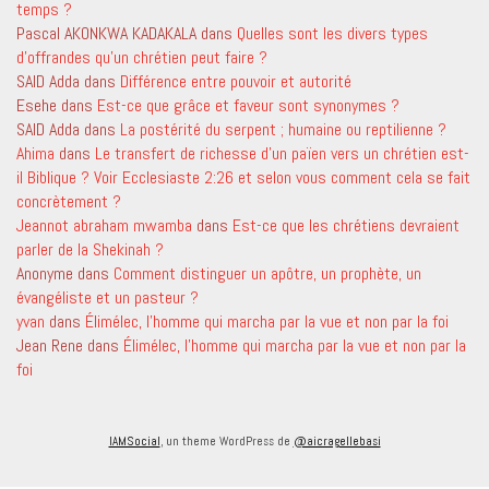
temps ?
Pascal AKONKWA KADAKALA
dans
Quelles sont les divers types
d’offrandes qu’un chrétien peut faire ?
SAID Adda
dans
Différence entre pouvoir et autorité
Esehe
dans
Est-ce que grâce et faveur sont synonymes ?
SAID Adda
dans
La postérité du serpent ; humaine ou reptilienne ?
Ahima
dans
Le transfert de richesse d’un païen vers un chrétien est-
il Biblique ? Voir Ecclesiaste 2:26 et selon vous comment cela se fait
concrètement ?
Jeannot abraham mwamba
dans
Est-ce que les chrétiens devraient
parler de la Shekinah ?
Anonyme
dans
Comment distinguer un apôtre, un prophète, un
évangéliste et un pasteur ?
yvan
dans
Élimélec, l’homme qui marcha par la vue et non par la foi
Jean Rene
dans
Élimélec, l’homme qui marcha par la vue et non par la
foi
IAMSocial
, un theme WordPress de
@aicragellebasi