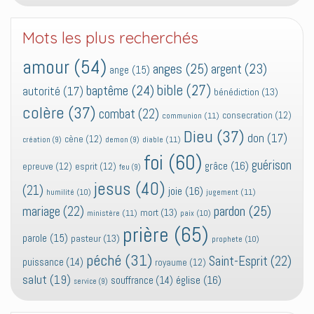
Mots les plus recherchés
amour
(54)
anges
(25)
argent
(23)
ange
(15)
bible
(27)
baptême
(24)
autorité
(17)
bénédiction
(13)
colère
(37)
combat
(22)
consecration
(12)
communion
(11)
Dieu
(37)
don
(17)
cène
(12)
diable
(11)
création
(9)
demon
(9)
foi
(60)
guérison
grâce
(16)
epreuve
(12)
esprit
(12)
feu
(9)
jesus
(40)
(21)
joie
(16)
jugement
(11)
humilité
(10)
pardon
(25)
mariage
(22)
mort
(13)
ministère
(11)
paix
(10)
prière
(65)
parole
(15)
pasteur
(13)
prophete
(10)
péché
(31)
Saint-Esprit
(22)
puissance
(14)
royaume
(12)
salut
(19)
église
(16)
souffrance
(14)
service
(9)