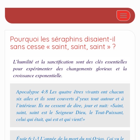
Afficher/
Pourquoi les séraphins disaient-il
sans cesse « saint, saint, saint » ?
L’humilité et la sanctification sont des clés essentielles
pour expérimenter des changements glorieux et la
croissance exponentielle.
Apocalypse 4:8 Les quatre êtres vivants ont chacun
six ailes et ils sont couverts d’yeux tout autour et à
l’intérieur. Ils ne cessent de dire, jour et nuit: «Saint,
saint, saint est le Seigneur Dieu, le Tout-Puissant,
celui qui était, qui est et qui vient!»
Ésaïe 6:1-3 L’année de la mort du roi Ozias, j’ai vu le