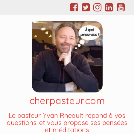
cherpasteur.com
Le pasteur Yvan Rheault répond à vos
questions. et vous propose ses pensées
et méditations