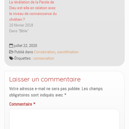
La révélation de la Parole de
(
k
m
u
o
(
a
n
Dieu est-elle en relation avec
u
o
i
e
le niveau de connaissance du
v
u
l
n
r
v
à
o
chrétien ?
e
r
u
u
10 février 2018
d
e
n
v
a
d
a
e
Dans "Bible"
n
a
m
l
s
n
i
l
u
s
(
e
n
u
o
f
juillet 22, 2020
e
n
u
e
Publié dans
Consécration
,
sanctification
n
e
v
n
o
n
r
ê
Étiquettes :
consecration
u
o
e
t
v
u
d
r
e
v
a
e
l
e
n
)
l
l
s
Laisser un commentaire
e
l
u
f
e
n
e
f
e
Votre adresse e-mail ne sera pas publiée.
Les champs
n
e
n
ê
n
o
obligatoires sont indiqués avec
*
t
ê
u
r
t
v
Commentaire
*
e
r
e
)
e
l
)
l
e
f
e
n