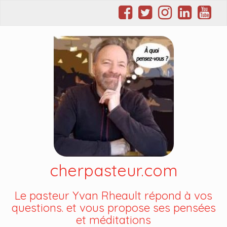
cherpasteur.com
Le pasteur Yvan Rheault répond à vos
questions. et vous propose ses pensées
et méditations