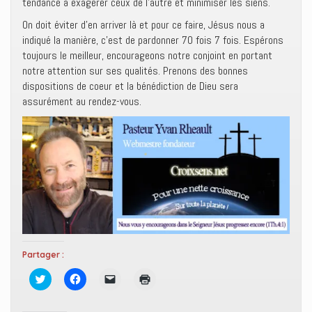
tendance à exagérer ceux de l’autre et minimiser les siens.
On doit éviter d’en arriver là et pour ce faire, Jésus nous a
indiqué la manière, c’est de pardonner 70 fois 7 fois. Espérons
toujours le meilleur, encourageons notre conjoint en portant
notre attention sur ses qualités. Prenons des bonnes
dispositions de coeur et la bénédiction de Dieu sera
assurément au rendez-vous.
Partager :
C
C
C
C
l
l
l
l
i
i
i
i
q
q
q
q