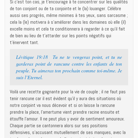
Si c’est ton cas, je t’encourage à te concentrer sur les qualités
de ton conjoint ou de ta conjointe et le (la) louanger. Célèbre
aussi ses progrès, même minimes à tes yeux, sans sarcasme ;
cela la (le) motivera à s’améliorer dans les domaines où elle (il)
excelle moins et cela te conditionnera à regarder à ce qu’il fait
de bien au lieu de t’attarder sur les points négatifs qui
t’énervent tant.
Lévitique 19:18 Tu ne te vengeras point, et tu ne
garderas point de rancune contre les enfants de ton
peuple. Tu aimeras ton prochain comme toi-même. Je
suis l’Eternel.
Voilà une recette gagnante pour la vie de couple ; il ne faut pas
tenir rancune car il est évident qu’il y aura des situations où
notre conjoint va nous décevoir et si on laisse la rancune
prendre la place, l’amertume vient prendre racine ensuite et
étouffe l’amour. Il ne peut plus y avoir de sentiment amoureux.
Chaque partie se cantonnera alors sur ses positions
défensives, s’accusant mutuellement de ses manques, avec la