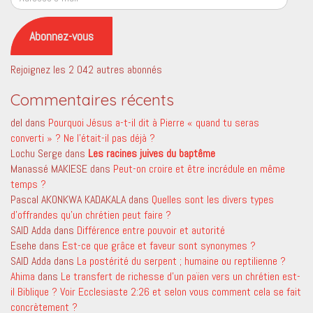
e-
mail
Abonnez-vous
Rejoignez les 2 042 autres abonnés
Commentaires récents
del
dans
Pourquoi Jésus a-t-il dit à Pierre « quand tu seras
converti » ? Ne l’était-il pas déjà ?
Lochu Serge
dans
Les racines juives du baptême
Manassé MAKIESE
dans
Peut-on croire et être incrédule en même
temps ?
Pascal AKONKWA KADAKALA
dans
Quelles sont les divers types
d’offrandes qu’un chrétien peut faire ?
SAID Adda
dans
Différence entre pouvoir et autorité
Esehe
dans
Est-ce que grâce et faveur sont synonymes ?
SAID Adda
dans
La postérité du serpent ; humaine ou reptilienne ?
Ahima
dans
Le transfert de richesse d’un païen vers un chrétien est-
il Biblique ? Voir Ecclesiaste 2:26 et selon vous comment cela se fait
concrètement ?