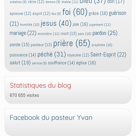
Dieu
(37)
don
(17)
cène
(12)
diable
(11)
création
(9)
demon
(9)
foi
(60)
guérison
grâce
(16)
epreuve
(12)
esprit
(12)
feu
(9)
jesus
(40)
(21)
joie
(16)
jugement
(11)
humilité
(10)
pardon
(25)
mariage
(22)
mort
(13)
ministère
(11)
paix
(10)
prière
(65)
parole
(15)
pasteur
(13)
prophete
(10)
péché
(31)
Saint-Esprit
(22)
puissance
(14)
royaume
(12)
salut
(19)
église
(16)
souffrance
(14)
service
(9)
Statistiques du blog
670 655 visites
Facebook du pasteur Yvan