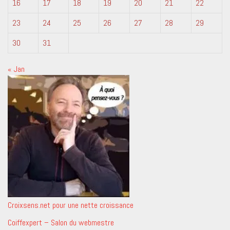
16
17
18
19
20
21
22
23
24
25
26
27
28
29
30
31
« Jan
Croixsens.net pour une nette croissance
Coiffexpert – Salon du webmestre