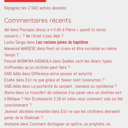
Rejoignez les 2 042 autres abonnés
Commentaires récents
del
dans
Pourquoi Jésus a-t-il dit à Pierre « quand tu seras
converti » ? Ne l’était-il pas déjà ?
Lochu Serge
dans
Les racines juives du baptême
Manassé MAKIESE
dans
Peut-on croire et être incrédule en même
temps ?
Pascal AKONKWA KADAKALA
dans
Quelles sont les divers types
d’offrandes qu’un chrétien peut faire ?
SAID Adda
dans
Différence entre pouvoir et autorité
Esehe
dans
Est-ce que grâce et faveur sont synonymes ?
SAID Adda
dans
La postérité du serpent ; humaine ou reptilienne ?
Ahima
dans
Le transfert de richesse d’un païen vers un chrétien est-
il Biblique ? Voir Ecclesiaste 2:26 et selon vous comment cela se fait
concrètement ?
Jeannot abraham mwamba
dans
Est-ce que les chrétiens devraient
parler de la Shekinah ?
Anonyme
dans
Comment distinguer un apôtre, un prophète, un