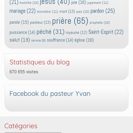
jesus
(40)
(21)
joie
(16)
jugement
(11)
humilité
(10)
pardon
(25)
mariage
(22)
mort
(13)
ministère
(11)
paix
(10)
prière
(65)
parole
(15)
pasteur
(13)
prophete
(10)
péché
(31)
Saint-Esprit
(22)
puissance
(14)
royaume
(12)
salut
(19)
église
(16)
souffrance
(14)
service
(9)
Statistiques du blog
670 655 visites
Facebook du pasteur Yvan
Catégories