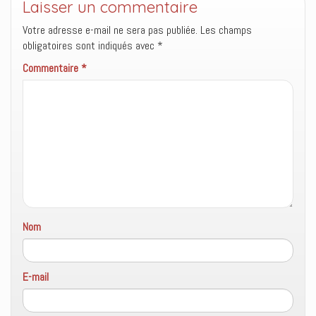
Laisser un commentaire
t
ê
u
r
t
v
e
r
e
Votre adresse e-mail ne sera pas publiée.
Les champs
)
e
l
obligatoires sont indiqués avec
*
)
l
e
f
Commentaire
*
e
n
ê
t
r
e
)
Nom
E-mail