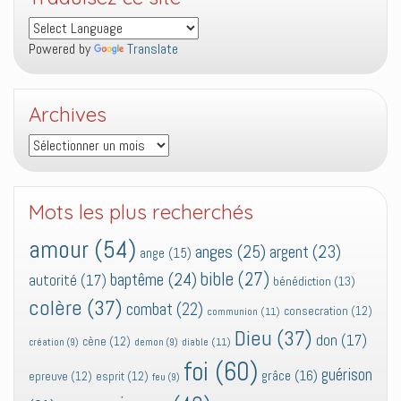
Powered by
Translate
Archives
Archives
Mots les plus recherchés
amour
(54)
anges
(25)
argent
(23)
ange
(15)
bible
(27)
baptême
(24)
autorité
(17)
bénédiction
(13)
colère
(37)
combat
(22)
consecration
(12)
communion
(11)
Dieu
(37)
don
(17)
cène
(12)
diable
(11)
création
(9)
demon
(9)
foi
(60)
guérison
grâce
(16)
epreuve
(12)
esprit
(12)
feu
(9)