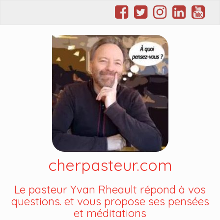
cherpasteur.com
Le pasteur Yvan Rheault répond à vos
questions. et vous propose ses pensées
et méditations