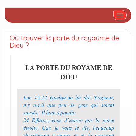
Afficher/
Où trouver la porte du royaume de
Dieu ?
LA PORTE DU ROYAME DE
DIEU
Luc 13:23 Quelqu’un lui dit: Seigneur,
n’y a-t-il que peu de gens qui soient
sauvés? Il leur répondit:
24 Efforcez-vous d’entrer par la porte
étroite. Car, je vous le dis, beaucoup
chercheront à entrer, et ne le pourront