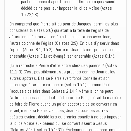
partie du conseil apostolique de Jérusalem qui avaient
décidé de ne pas leur imposer la loi de Moïse (Actes
15:22,28).
On comprend que Pierre ait eu peur de Jacques, parmi les plus
considérés (Galates 2:6) qui était à la tête de l’église de
Jérusalem, où il servait en étroite collaboration avec Jean,
l’autre colonne de l’église (Galates 2:9). En plus d’y servir dans
l’église (Actes 8:1, 15:2), Pierre et Jean allaient prier au temple
ensemble (Actes 3:1) et évangéliser ensemble (Actes 8:14).
Qui a reproché à Pierre d’être entré chez des païens ? (Actes
11:1-3) C’est possiblement ses proches comme Jean et les
autres apôtres. Est-ce Pierre avait forcé Corneille et son
entourage à se faire circoncire (Actes 15:1), comme Paul
l’accusait de faire dans Galates 2:14 ? Même si on ne peut
l’affirmer sans aucun doute, à l’en croire Paul, c’était la manière
de faire de Pierre quand un païen acceptait de se convertir en
Israël, même si Pierre, Jacques, Jean et tous les autres
apôtres avaient décidé lors du premier concile à ne pas imposer
la loi de Moïse aux païens qui se convertissent à Jésus
(Galates 2:1-9, Actes 15:1-31). Évidemment, ce comportement