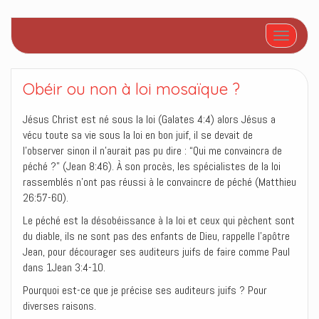
Afficher/
Obéir ou non à loi mosaïque ?
Jésus Christ est né sous la loi (Galates 4:4) alors Jésus a
vécu toute sa vie sous la loi en bon juif, il se devait de
l’observer sinon il n’aurait pas pu dire : “Qui me convaincra de
péché ?” (Jean 8:46). À son procès, les spécialistes de la loi
rassemblés n’ont pas réussi à le convaincre de péché (Matthieu
26:57-60).
Le péché est la désobéissance à la loi et ceux qui pèchent sont
du diable, ils ne sont pas des enfants de Dieu, rappelle l’apôtre
Jean, pour décourager ses auditeurs juifs de faire comme Paul
dans 1Jean 3:4-10.
Pourquoi est-ce que je précise ses auditeurs juifs ? Pour
diverses raisons.