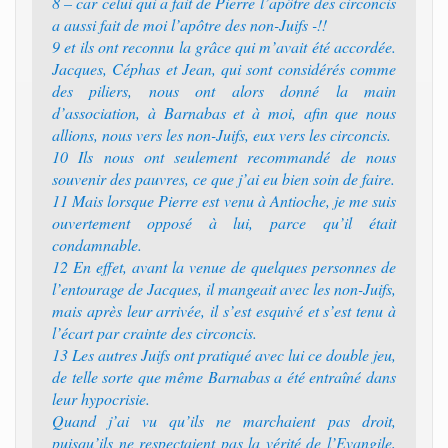
8 – car celui qui a fait de Pierre l’apôtre des circoncis
a aussi fait de moi l’apôtre des non-Juifs -!!
9 et ils ont reconnu la grâce qui m’avait été accordée.
Jacques, Céphas et Jean, qui sont considérés comme
des piliers, nous ont alors donné la main
d’association, à Barnabas et à moi, afin que nous
allions, nous vers les non-Juifs, eux vers les circoncis.
10 Ils nous ont seulement recommandé de nous
souvenir des pauvres, ce que j’ai eu bien soin de faire.
11 Mais lorsque Pierre est venu à Antioche, je me suis
ouvertement opposé à lui, parce qu’il était
condamnable.
12 En effet, avant la venue de quelques personnes de
l’entourage de Jacques, il mangeait avec les non-Juifs,
mais après leur arrivée, il s’est esquivé et s’est tenu à
l’écart par crainte des circoncis.
13 Les autres Juifs ont pratiqué avec lui ce double jeu,
de telle sorte que même Barnabas a été entraîné dans
leur hypocrisie.
Quand j’ai vu qu’ils ne marchaient pas droit,
puisqu’ils ne respectaient pas la vérité de l’Evangile,