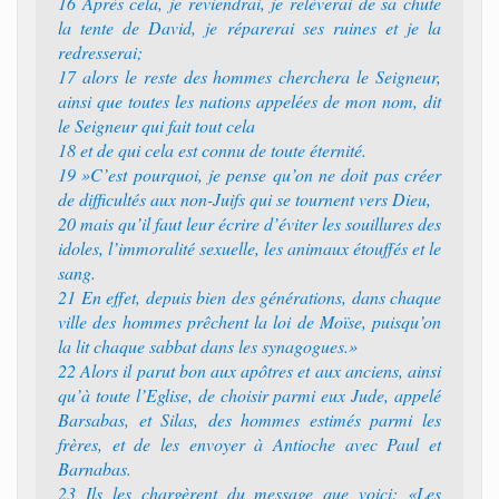
16 Après cela, je reviendrai, je relèverai de sa chute
la tente de David, je réparerai ses ruines et je la
redresserai;
17 alors le reste des hommes cherchera le Seigneur,
ainsi que toutes les nations appelées de mon nom, dit
le Seigneur qui fait tout cela
18 et de qui cela est connu de toute éternité.
19 »C’est pourquoi, je pense qu’on ne doit pas créer
de difficultés aux non-Juifs qui se tournent vers Dieu,
20 mais qu’il faut leur écrire d’éviter les souillures des
idoles, l’immoralité sexuelle, les animaux étouffés et le
sang.
21 En effet, depuis bien des générations, dans chaque
ville des hommes prêchent la loi de Moïse, puisqu’on
la lit chaque sabbat dans les synagogues.»
22 Alors il parut bon aux apôtres et aux anciens, ainsi
qu’à toute l’Eglise, de choisir parmi eux Jude, appelé
Barsabas, et Silas, des hommes estimés parmi les
frères, et de les envoyer à Antioche avec Paul et
Barnabas.
23 Ils les chargèrent du message que voici: «Les