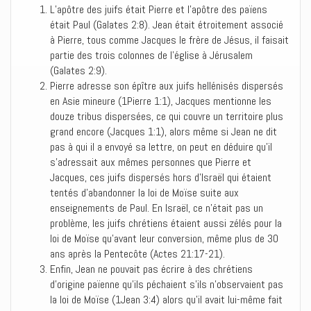
L’apôtre des juifs était Pierre et l’apôtre des païens
était Paul (Galates 2:8). Jean était étroitement associé
à Pierre, tous comme Jacques le frère de Jésus, il faisait
partie des trois colonnes de l’église à Jérusalem
(Galates 2:9).
Pierre adresse son épître aux juifs hellénisés dispersés
en Asie mineure (1Pierre 1:1), Jacques mentionne les
douze tribus dispersées, ce qui couvre un territoire plus
grand encore (Jacques 1:1), alors même si Jean ne dit
pas à qui il a envoyé sa lettre, on peut en déduire qu’il
s’adressait aux mêmes personnes que Pierre et
Jacques, ces juifs dispersés hors d’Israël qui étaient
tentés d’abandonner la loi de Moïse suite aux
enseignements de Paul. En Israël, ce n’était pas un
problème, les juifs chrétiens étaient aussi zélés pour la
loi de Moïse qu’avant leur conversion, même plus de 30
ans après la Pentecôte (Actes 21:17-21).
Enfin, Jean ne pouvait pas écrire à des chrétiens
d’origine païenne qu’ils péchaient s’ils n’observaient pas
la loi de Moïse (1Jean 3:4) alors qu’il avait lui-même fait