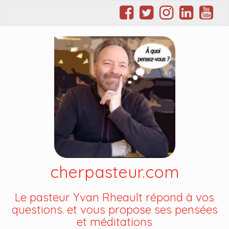
cherpasteur.com
Le pasteur Yvan Rheault répond à vos
questions. et vous propose ses pensées
et méditations