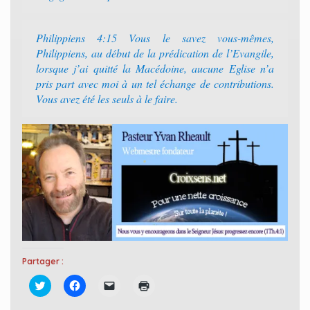
Philippiens 4:15 Vous le savez vous-mêmes,
Philippiens, au début de la prédication de l’Evangile,
lorsque j’ai quitté la Macédoine, aucune Eglise n’a
pris part avec moi à un tel échange de contributions.
Vous avez été les seuls à le faire.
Partager :
C
C
C
C
l
l
l
l
i
i
i
i