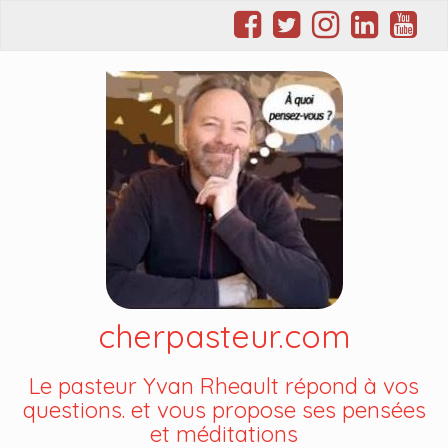
cherpasteur.com
Le pasteur Yvan Rheault répond à vos
questions. et vous propose ses pensées
et méditations