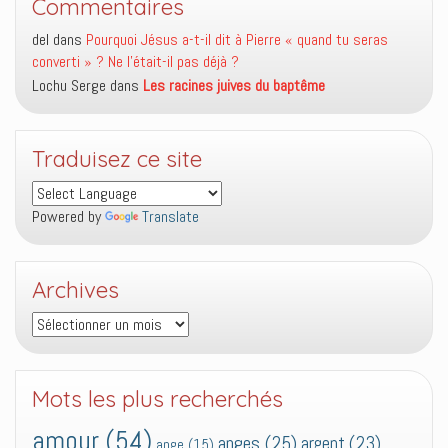
Commentaires
del
dans
Pourquoi Jésus a-t-il dit à Pierre « quand tu seras
converti » ? Ne l’était-il pas déjà ?
Lochu Serge
dans
Les racines juives du baptême
Traduisez ce site
Powered by
Translate
Archives
Archives
Mots les plus recherchés
amour
(54)
anges
(25)
argent
(23)
ange
(15)