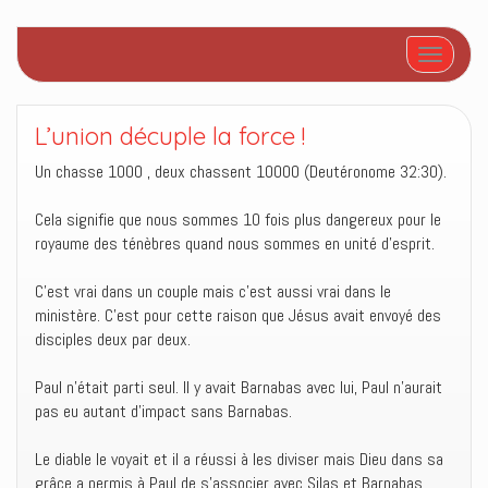
Afficher/
L’union décuple la force !
Un chasse 1000 , deux chassent 10000 (Deutéronome 32:30).
Cela signifie que nous sommes 10 fois plus dangereux pour le
royaume des ténèbres quand nous sommes en unité d’esprit.
C’est vrai dans un couple mais c’est aussi vrai dans le
ministère. C’est pour cette raison que Jésus avait envoyé des
disciples deux par deux.
Paul n’était parti seul. Il y avait Barnabas avec lui, Paul n’aurait
pas eu autant d’impact sans Barnabas.
Le diable le voyait et il a réussi à les diviser mais Dieu dans sa
grâce a permis à Paul de s’associer avec Silas et Barnabas