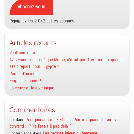
mail
Abonnez-vous
Rejoignez les 2 042 autres abonnés
Articles récents
Vent contraire
Avez-vous remarqué que Moïse, n’était pas très sérieux quand il
était reparti pour l’Égypte ?
Parole d’un insider
Exige le respect !
La veuve et le juge inique
Commentaires
del
dans
Pourquoi Jésus a-t-il dit à Pierre « quand tu seras
converti » ? Ne l’était-il pas déjà ?
Lochu Serge
dans
Les racines juives du baptême