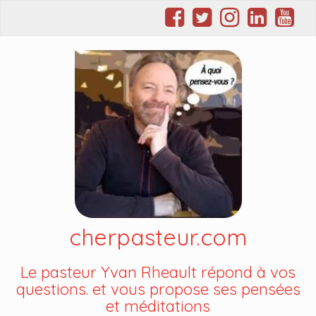
cherpasteur.com
Le pasteur Yvan Rheault répond à vos
questions. et vous propose ses pensées
et méditations