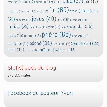
Dieu
(37)
don
(17)
cène
(12)
diable
(11)
création
(9)
demon
(9)
foi
(60)
guérison
grâce
(16)
epreuve
(12)
esprit
(12)
feu
(9)
jesus
(40)
(21)
joie
(16)
jugement
(11)
humilité
(10)
pardon
(25)
mariage
(22)
mort
(13)
ministère
(11)
paix
(10)
prière
(65)
parole
(15)
pasteur
(13)
prophete
(10)
péché
(31)
Saint-Esprit
(22)
puissance
(14)
royaume
(12)
salut
(19)
église
(16)
souffrance
(14)
service
(9)
Statistiques du blog
670 655 visites
Facebook du pasteur Yvan