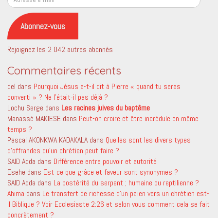
e-
mail
Abonnez-vous
Rejoignez les 2 042 autres abonnés
Commentaires récents
del
dans
Pourquoi Jésus a-t-il dit à Pierre « quand tu seras
converti » ? Ne l’était-il pas déjà ?
Lochu Serge
dans
Les racines juives du baptême
Manassé MAKIESE
dans
Peut-on croire et être incrédule en même
temps ?
Pascal AKONKWA KADAKALA
dans
Quelles sont les divers types
d’offrandes qu’un chrétien peut faire ?
SAID Adda
dans
Différence entre pouvoir et autorité
Esehe
dans
Est-ce que grâce et faveur sont synonymes ?
SAID Adda
dans
La postérité du serpent ; humaine ou reptilienne ?
Ahima
dans
Le transfert de richesse d’un païen vers un chrétien est-
il Biblique ? Voir Ecclesiaste 2:26 et selon vous comment cela se fait
concrètement ?