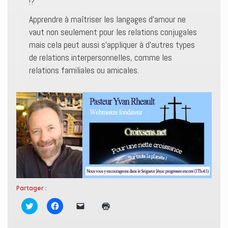
!?
Apprendre à maîtriser les langages d’amour ne
vaut non seulement pour les relations conjugales
mais cela peut aussi s’appliquer à d’autres types
de relations interpersonnelles, comme les
relations familiales ou amicales.
Partager :
C
C
C
C
l
l
l
l
i
i
i
i
q
q
q
q