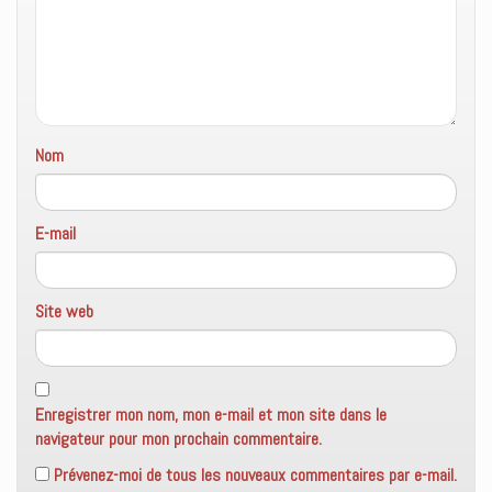
f
e
n
ê
t
r
e
)
Nom
E-mail
Site web
Enregistrer mon nom, mon e-mail et mon site dans le
navigateur pour mon prochain commentaire.
Prévenez-moi de tous les nouveaux commentaires par e-mail.