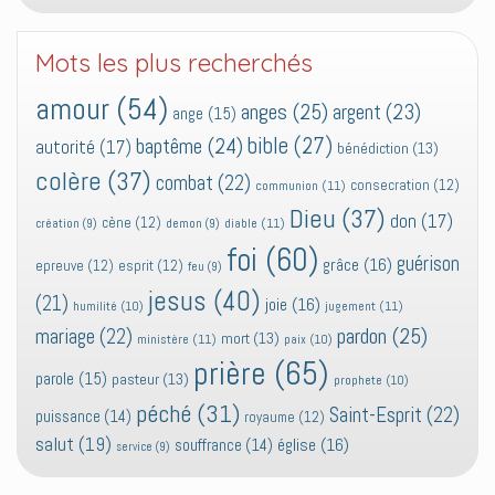
Mots les plus recherchés
amour
(54)
anges
(25)
argent
(23)
ange
(15)
bible
(27)
baptême
(24)
autorité
(17)
bénédiction
(13)
colère
(37)
combat
(22)
consecration
(12)
communion
(11)
Dieu
(37)
don
(17)
cène
(12)
diable
(11)
création
(9)
demon
(9)
foi
(60)
guérison
grâce
(16)
epreuve
(12)
esprit
(12)
feu
(9)
jesus
(40)
(21)
joie
(16)
jugement
(11)
humilité
(10)
pardon
(25)
mariage
(22)
mort
(13)
ministère
(11)
paix
(10)
prière
(65)
parole
(15)
pasteur
(13)
prophete
(10)
péché
(31)
Saint-Esprit
(22)
puissance
(14)
royaume
(12)
salut
(19)
église
(16)
souffrance
(14)
service
(9)