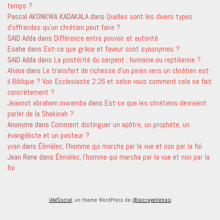
temps ?
Pascal AKONKWA KADAKALA
dans
Quelles sont les divers types
d’offrandes qu’un chrétien peut faire ?
SAID Adda
dans
Différence entre pouvoir et autorité
Esehe
dans
Est-ce que grâce et faveur sont synonymes ?
SAID Adda
dans
La postérité du serpent ; humaine ou reptilienne ?
Ahima
dans
Le transfert de richesse d’un païen vers un chrétien est-
il Biblique ? Voir Ecclesiaste 2:26 et selon vous comment cela se fait
concrètement ?
Jeannot abraham mwamba
dans
Est-ce que les chrétiens devraient
parler de la Shekinah ?
Anonyme
dans
Comment distinguer un apôtre, un prophète, un
évangéliste et un pasteur ?
yvan
dans
Élimélec, l’homme qui marcha par la vue et non par la foi
Jean Rene
dans
Élimélec, l’homme qui marcha par la vue et non par la
foi
IAMSocial
, un theme WordPress de
@aicragellebasi