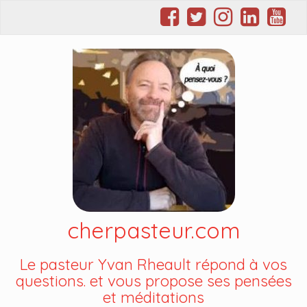
cherpasteur.com
Le pasteur Yvan Rheault répond à vos
questions. et vous propose ses pensées
et méditations