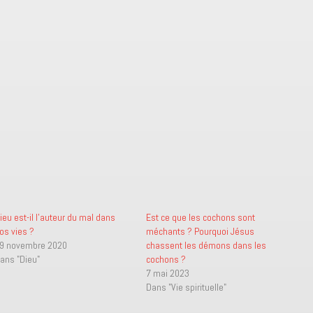
ieu est-il l’auteur du mal dans
Est ce que les cochons sont
os vies ?
méchants ? Pourquoi Jésus
9 novembre 2020
chassent les démons dans les
ans "Dieu"
cochons ?
7 mai 2023
Dans "Vie spirituelle"