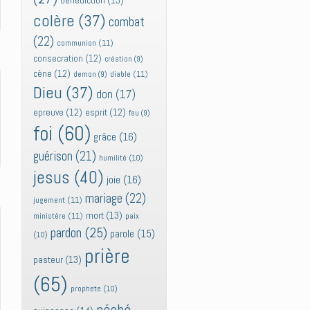
bénédiction
(13)
colère
(37)
combat
(22)
communion
(11)
consecration
(12)
création
(9)
cène
(12)
diable
(11)
demon
(9)
Dieu
(37)
don
(17)
epreuve
(12)
esprit
(12)
feu
(9)
foi
(60)
grâce
(16)
guérison
(21)
humilité
(10)
jesus
(40)
joie
(16)
mariage
(22)
jugement
(11)
mort
(13)
ministère
(11)
paix
pardon
(25)
parole
(15)
(10)
prière
pasteur
(13)
(65)
prophete
(10)
péché