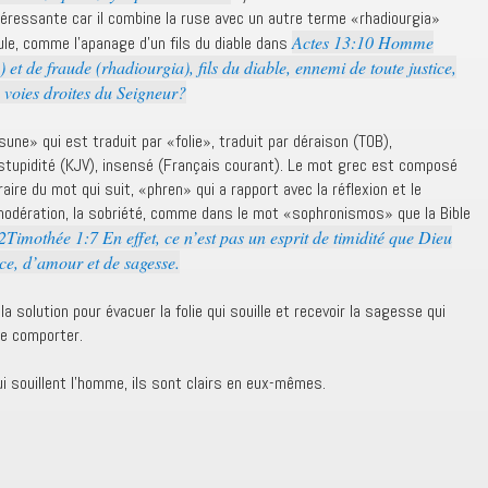
téressante car il combine la ruse avec un autre terme «rhadiourgia»
Actes 13:10 Homme
ule, comme l’apanage d’un fils du diable dans
) et de fraude (rhadiourgia), fils du diable, ennemi de toute justice,
s voies droites du Seigneur?
ne» qui est traduit par «folie», traduit par déraison (TOB),
upidité (KJV), insensé (Français courant). Le mot grec est composé
raire du mot qui suit, «phren» qui a rapport avec la réflexion et le
modération, la sobriété, comme dans le mot «sophronismos» que la Bible
2Timothée 1:7 En effet, ce n’est pas un esprit de timidité que Dieu
ce, d’amour et de sagesse.
la solution pour évacuer la folie qui souille et recevoir la sagesse qui
se comporter.
i souillent l’homme, ils sont clairs en eux-mêmes.