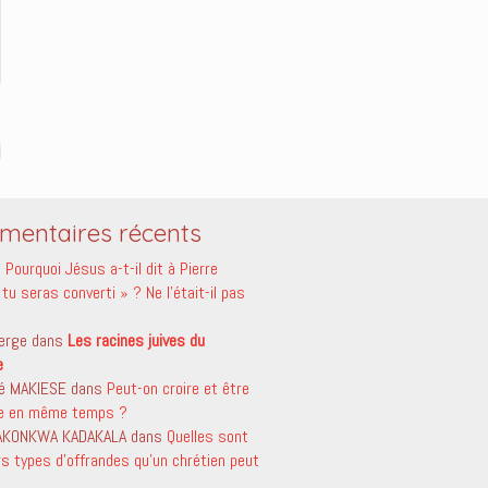
entaires récents
s
Pourquoi Jésus a-t-il dit à Pierre
tu seras converti » ? Ne l’était-il pas
erge
dans
Les racines juives du
e
é MAKIESE
dans
Peut-on croire et être
le en même temps ?
 AKONKWA KADAKALA
dans
Quelles sont
rs types d’offrandes qu’un chrétien peut