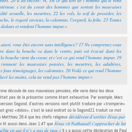
 purs. 20 Il dit encore: «C’est ce qui sort de l’homme qui le rend
’intérieur, c’est du coeur des hommes que sortent les mauvaises
lité sexuelle, les meurtres, 22 les vols, la soif de posséder, les
che, le regard envieux, la calomnie, l’orgueil, la folie. 23 Toutes
u dedans et rendent l’homme impur.»
 aussi, vous êtes encore sans intelligence? 17 Ne comprenez-vous
re dans la bouche va dans le ventre, puis est évacué dans les
e la bouche vient du coeur, et c’est ce qui rend l’homme impur. 19
viennent les mauvaises pensées, les meurtres, les adultères,
 les faux témoignages, les calomnies. 20 Voilà ce qui rend l’homme
lavé les mains, cela ne rend pas l’homme impur.»
homme découle de ses mauvaises pensées, elle varie dans les deux
n’était pas de la présenter comme étant exhaustive. Par exemple, Marc
a version Segond, d’autres versions vont plutôt traduire par «tromperie»
ot grec «dolos», c’est le seul endroit où la Segond21 traduit ce mot
décidèrent d’arrêter Jésus par
s Matthieu 26:4 que les chefs religieux
Jésus vit Nathanaël s’approcher de lui
On lit aussi dans Jean 1:47 que
aélite en qui il n’y a pas de ruse.»
Il y a aussi cette déclaration de Paul