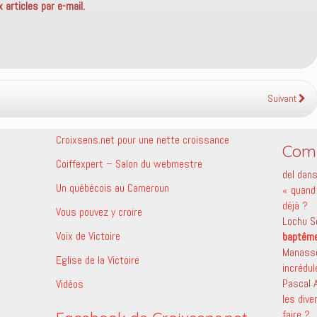
articles par e-mail.
Suivant
Croixsens.net pour une nette croissance
Comm
Coiffexpert – Salon du webmestre
del
dan
Un québécois au Cameroun
« quand 
déjà ?
Vous pouvez y croire
Lochu S
Voix de Victoire
baptêm
Manass
Eglise de la Victoire
incrédu
Pascal
Vidéos
les dive
faire ?