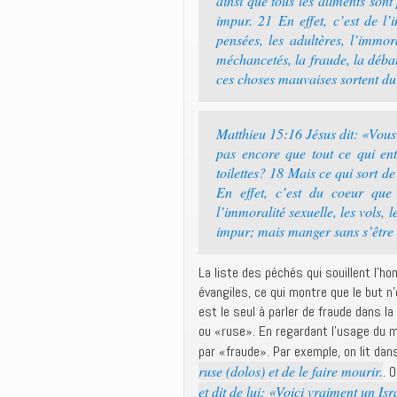
ainsi que tous les aliments sont
impur. 21 En effet, c’est de l
pensées, les adultères, l’immora
méchancetés, la fraude, la débau
ces choses mauvaises sortent d
Matthieu 15:16 Jésus dit: «Vous
pas encore que tout ce qui ent
toilettes? 18 Mais ce qui sort d
En effet, c’est du coeur que 
l’immoralité sexuelle, les vols,
impur; mais manger sans s’être 
La liste des péchés qui souillent l’
évangiles, ce qui montre que le but 
est le seul à parler de fraude dans l
ou «ruse». En regardant l’usage du m
par «fraude». Par exemple, on lit dan
ruse (dolos) et de le faire mourir.
. 
et dit de lui: «Voici vraiment un Isr