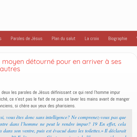
s
Paroles de Jésus
Plan du salut
La croix
Biographie
un moyen détourné pour en arriver à ses
 autres
 deux les paroles de Jésus définissant ce qui rend l’homme impur
péché, ce n’est pas le fait de ne pas se laver les mains avant de manger
nciens, si chère aux yeux des pharisiens.
ssi, vous êtes donc sans intelligence? Ne comprenez-vous pas que
, entre dans l’homme ne peut le rendre impur? 19 En effet, cela
 dans son ventre, puis est évacué dans les toilettes.» Il déclarait