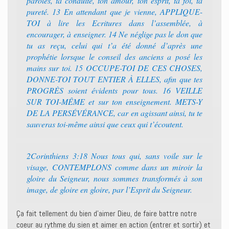
paroles, ta conduite, ton amour, ton esprit, ta foi, ta
pureté. 13 En attendant que je vienne, APPLIQUE-
TOI à lire les Ecritures dans l’assemblée, à
encourager, à enseigner. 14 Ne néglige pas le don que
tu as reçu, celui qui t’a été donné d’après une
prophétie lorsque le conseil des anciens a posé les
mains sur toi. 15 OCCUPE-TOI DE CES CHOSES,
DONNE-TOI TOUT ENTIER À ELLES, afin que tes
PROGRÈS soient évidents pour tous. 16 VEILLE
SUR TOI-MÊME et sur ton enseignement. METS-Y
DE LA PERSÉVÉRANCE, car en agissant ainsi, tu te
sauveras toi-même ainsi que ceux qui t’écoutent.
2Corinthiens 3:18 Nous tous qui, sans voile sur le
visage, CONTEMPLONS comme dans un miroir la
gloire du Seigneur, nous sommes transformés à son
image, de gloire en gloire, par l’Esprit du Seigneur.
Ça fait tellement du bien d’aimer Dieu, de faire battre notre
coeur au rythme du sien et aimer en action (entrer et sortir) et