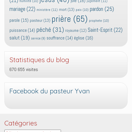
(21)
joie
(16)
jugement
(11)
humilité
(10)
pardon
(25)
mariage
(22)
mort
(13)
ministère
(11)
paix
(10)
prière
(65)
parole
(15)
pasteur
(13)
prophete
(10)
péché
(31)
Saint-Esprit
(22)
puissance
(14)
royaume
(12)
salut
(19)
église
(16)
souffrance
(14)
service
(9)
Statistiques du blog
670 655 visites
Facebook du pasteur Yvan
Catégories