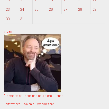
23
24
25
26
27
28
29
30
31
« Jan
Croixsens.net pour une nette croissance
Coiffexpert – Salon du webmestre