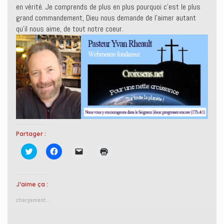
en vérité. Je comprends de plus en plus pourquoi c’est le plus
grand commandement, Dieu nous demande de l’aimer autant
qu’il nous aime, de tout notre coeur.
Partager :
C
C
C
C
l
l
l
l
i
i
i
i
q
q
q
q
u
u
u
u
e
e
e
e
J’aime ça :
z
z
r
r
p
p
p
p
chargement…
o
o
o
o
u
u
u
u
r
r
r
r
p
p
e
i