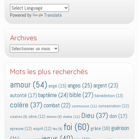
Powered by
Translate
Archives
Archives
Mots les plus recherchés
amour
(54)
anges
(25)
argent
(23)
ange
(15)
bible
(27)
baptême
(24)
autorité
(17)
bénédiction
(13)
colère
(37)
combat
(22)
consecration
(12)
communion
(11)
Dieu
(37)
don
(17)
cène
(12)
diable
(11)
création
(9)
demon
(9)
foi
(60)
guérison
grâce
(16)
epreuve
(12)
esprit
(12)
feu
(9)
jesus
(40)