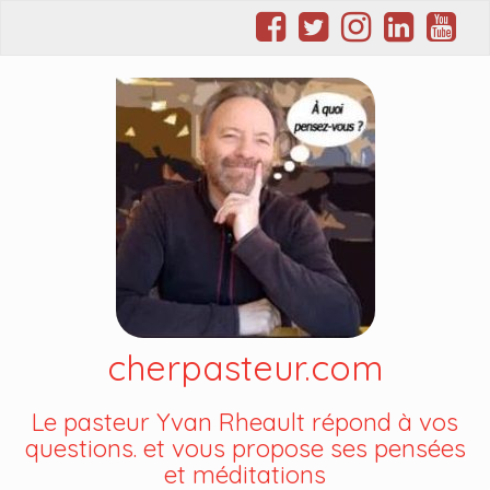
cherpasteur.com
Le pasteur Yvan Rheault répond à vos
questions. et vous propose ses pensées
et méditations