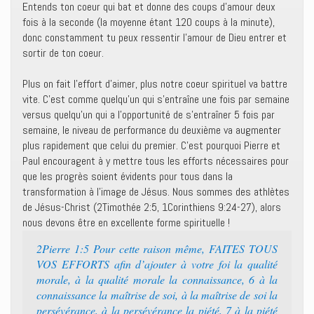
Entends ton coeur qui bat et donne des coups d’amour deux
fois à la seconde (la moyenne étant 120 coups à la minute),
donc constamment tu peux ressentir l’amour de Dieu entrer et
sortir de ton coeur.
Plus on fait l’effort d’aimer, plus notre coeur spirituel va battre
vite. C’est comme quelqu’un qui s’entraîne une fois par semaine
versus quelqu’un qui a l’opportunité de s’entraîner 5 fois par
semaine, le niveau de performance du deuxième va augmenter
plus rapidement que celui du premier. C’est pourquoi Pierre et
Paul encouragent à y mettre tous les efforts nécessaires pour
que les progrès soient évidents pour tous dans la
transformation à l’image de Jésus. Nous sommes des athlètes
de Jésus-Christ (2Timothée 2:5, 1Corinthiens 9:24-27), alors
nous devons être en excellente forme spirituelle !
2Pierre 1:5 Pour cette raison même, FAITES TOUS
VOS EFFORTS afin d’ajouter à votre foi la qualité
morale, à la qualité morale la connaissance, 6 à la
connaissance la maîtrise de soi, à la maîtrise de soi la
persévérance, à la persévérance la piété, 7 à la piété