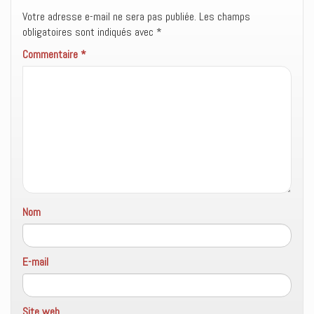
e
l
u
Votre adresse e-mail ne sera pas publiée.
Les champs
f
e
n
e
f
e
obligatoires sont indiqués avec
*
n
e
n
ê
n
o
Commentaire
t
*
ê
u
r
t
v
e
r
e
)
e
l
)
l
e
f
e
n
ê
t
r
e
)
Nom
E-mail
Site web