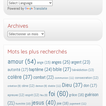
Powered by
Translate
Archives
Archives
Mots les plus recherchés
amour
(54)
anges
(25)
argent
(23)
ange
(15)
bible
(27)
baptême
(24)
autorité
(17)
bénédiction
(13)
colère
(37)
combat
(22)
consecration
(12)
communion
(11)
Dieu
(37)
don
(17)
cène
(12)
diable
(11)
création
(9)
demon
(9)
foi
(60)
guérison
grâce
(16)
epreuve
(12)
esprit
(12)
feu
(9)
jesus
(40)
(21)
joie
(16)
jugement
(11)
humilité
(10)