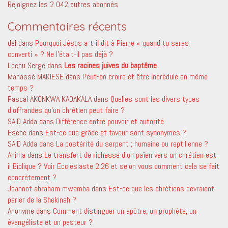
Rejoignez les 2 042 autres abonnés
Commentaires récents
del
dans
Pourquoi Jésus a-t-il dit à Pierre « quand tu seras
converti » ? Ne l’était-il pas déjà ?
Lochu Serge
dans
Les racines juives du baptême
Manassé MAKIESE
dans
Peut-on croire et être incrédule en même
temps ?
Pascal AKONKWA KADAKALA
dans
Quelles sont les divers types
d’offrandes qu’un chrétien peut faire ?
SAID Adda
dans
Différence entre pouvoir et autorité
Esehe
dans
Est-ce que grâce et faveur sont synonymes ?
SAID Adda
dans
La postérité du serpent ; humaine ou reptilienne ?
Ahima
dans
Le transfert de richesse d’un païen vers un chrétien est-
il Biblique ? Voir Ecclesiaste 2:26 et selon vous comment cela se fait
concrètement ?
Jeannot abraham mwamba
dans
Est-ce que les chrétiens devraient
parler de la Shekinah ?
Anonyme
dans
Comment distinguer un apôtre, un prophète, un
évangéliste et un pasteur ?