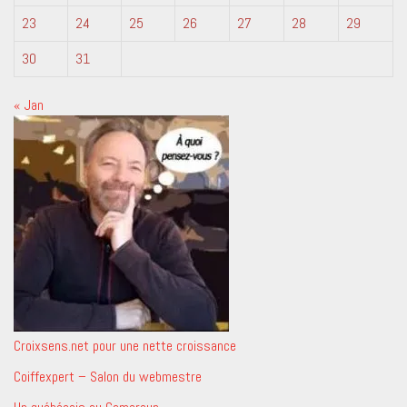
23
24
25
26
27
28
29
30
31
« Jan
Croixsens.net pour une nette croissance
Coiffexpert – Salon du webmestre