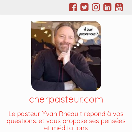
cherpasteur.com
Le pasteur Yvan Rheault répond à vos
questions. et vous propose ses pensées
et méditations