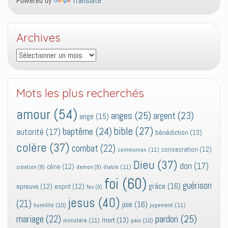
Powered by
Translate
Archives
Archives
Mots les plus recherchés
amour
(54)
anges
(25)
argent
(23)
ange
(15)
bible
(27)
baptême
(24)
autorité
(17)
bénédiction
(13)
colère
(37)
combat
(22)
consecration
(12)
communion
(11)
Dieu
(37)
don
(17)
cène
(12)
diable
(11)
création
(9)
demon
(9)
foi
(60)
guérison
grâce
(16)
epreuve
(12)
esprit
(12)
feu
(9)
jesus
(40)
(21)
joie
(16)
jugement
(11)
humilité
(10)
pardon
(25)
mariage
(22)
mort
(13)
ministère
(11)
paix
(10)