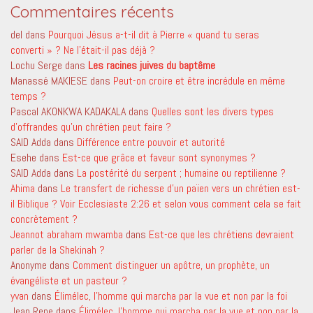
Commentaires récents
del
dans
Pourquoi Jésus a-t-il dit à Pierre « quand tu seras
converti » ? Ne l’était-il pas déjà ?
Lochu Serge
dans
Les racines juives du baptême
Manassé MAKIESE
dans
Peut-on croire et être incrédule en même
temps ?
Pascal AKONKWA KADAKALA
dans
Quelles sont les divers types
d’offrandes qu’un chrétien peut faire ?
SAID Adda
dans
Différence entre pouvoir et autorité
Esehe
dans
Est-ce que grâce et faveur sont synonymes ?
SAID Adda
dans
La postérité du serpent ; humaine ou reptilienne ?
Ahima
dans
Le transfert de richesse d’un païen vers un chrétien est-
il Biblique ? Voir Ecclesiaste 2:26 et selon vous comment cela se fait
concrètement ?
Jeannot abraham mwamba
dans
Est-ce que les chrétiens devraient
parler de la Shekinah ?
Anonyme
dans
Comment distinguer un apôtre, un prophète, un
évangéliste et un pasteur ?
yvan
dans
Élimélec, l’homme qui marcha par la vue et non par la foi
Jean Rene
dans
Élimélec, l’homme qui marcha par la vue et non par la