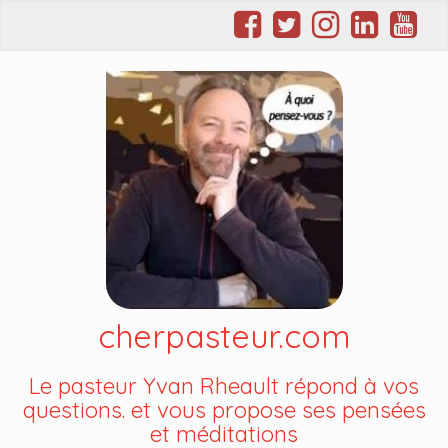
cherpasteur.com
Le pasteur Yvan Rheault répond à vos
questions. et vous propose ses pensées
et méditations