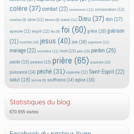
colère
(37)
combat
(22)
consecration
(12)
communion
(11)
Dieu
(37)
don
(17)
cène
(12)
diable
(11)
création
(9)
demon
(9)
foi
(60)
guérison
grâce
(16)
epreuve
(12)
esprit
(12)
feu
(9)
jesus
(40)
(21)
joie
(16)
jugement
(11)
humilité
(10)
pardon
(25)
mariage
(22)
mort
(13)
ministère
(11)
paix
(10)
prière
(65)
parole
(15)
pasteur
(13)
prophete
(10)
péché
(31)
Saint-Esprit
(22)
puissance
(14)
royaume
(12)
salut
(19)
église
(16)
souffrance
(14)
service
(9)
Statistiques du blog
670 655 visites
Facebook du pasteur Yvan