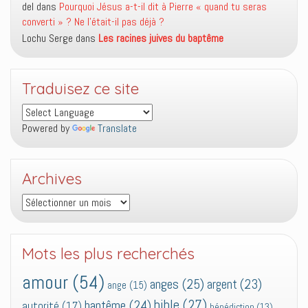
del
dans
Pourquoi Jésus a-t-il dit à Pierre « quand tu seras
converti » ? Ne l’était-il pas déjà ?
Lochu Serge
dans
Les racines juives du baptême
Traduisez ce site
Powered by
Translate
Archives
Archives
Mots les plus recherchés
amour
(54)
anges
(25)
argent
(23)
ange
(15)
bible
(27)
baptême
(24)
autorité
(17)
bénédiction
(13)