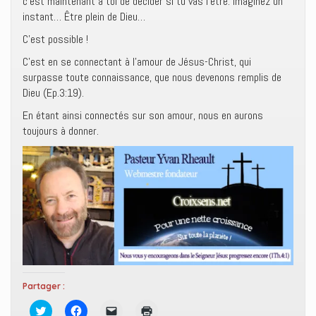
c’est maintenant à toi de décider si tu vas l’être. Imaginez un
instant… Être plein de Dieu…
C’est possible !
C’est en se connectant à l’amour de Jésus-Christ, qui
surpasse toute connaissance, que nous devenons remplis de
Dieu (Ep.3:19).
En étant ainsi connectés sur son amour, nous en aurons
toujours à donner.
Partager :
C
C
C
C