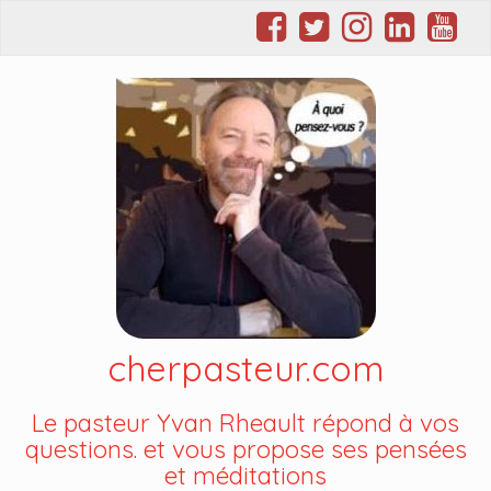
cherpasteur.com
Le pasteur Yvan Rheault répond à vos
questions. et vous propose ses pensées
et méditations