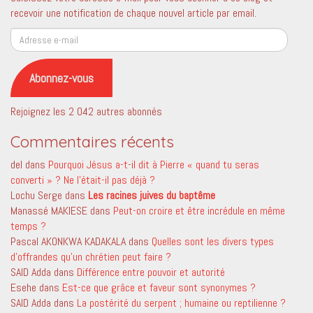
recevoir une notification de chaque nouvel article par email.
Adresse
e-
mail
Abonnez-vous
Rejoignez les 2 042 autres abonnés
Commentaires récents
del
dans
Pourquoi Jésus a-t-il dit à Pierre « quand tu seras
converti » ? Ne l’était-il pas déjà ?
Lochu Serge
dans
Les racines juives du baptême
Manassé MAKIESE
dans
Peut-on croire et être incrédule en même
temps ?
Pascal AKONKWA KADAKALA
dans
Quelles sont les divers types
d’offrandes qu’un chrétien peut faire ?
SAID Adda
dans
Différence entre pouvoir et autorité
Esehe
dans
Est-ce que grâce et faveur sont synonymes ?
SAID Adda
dans
La postérité du serpent ; humaine ou reptilienne ?