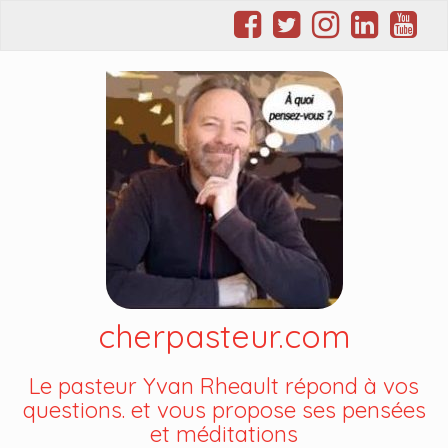
cherpasteur.com
Le pasteur Yvan Rheault répond à vos
questions. et vous propose ses pensées
et méditations