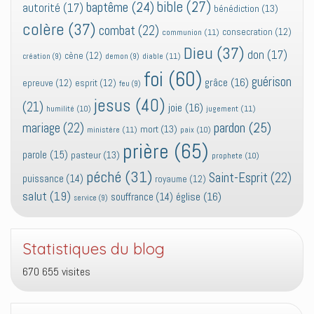
bible
(27)
baptême
(24)
autorité
(17)
bénédiction
(13)
colère
(37)
combat
(22)
consecration
(12)
communion
(11)
Dieu
(37)
don
(17)
cène
(12)
diable
(11)
création
(9)
demon
(9)
foi
(60)
guérison
grâce
(16)
epreuve
(12)
esprit
(12)
feu
(9)
jesus
(40)
(21)
joie
(16)
jugement
(11)
humilité
(10)
pardon
(25)
mariage
(22)
mort
(13)
ministère
(11)
paix
(10)
prière
(65)
parole
(15)
pasteur
(13)
prophete
(10)
péché
(31)
Saint-Esprit
(22)
puissance
(14)
royaume
(12)
salut
(19)
église
(16)
souffrance
(14)
service
(9)
Statistiques du blog
670 655 visites