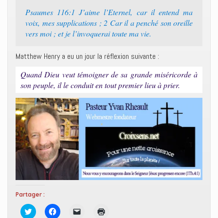
Psaumes 116:1 J’aime l’Eternel, car il entend ma
voix, mes supplications ; 2 Car il a penché son oreille
vers moi ; et je l’invoquerai toute ma vie.
Matthew Henry a eu un jour la réflexion suivante :
Quand Dieu veut témoigner de sa grande miséricorde à
son peuple, il le conduit en tout premier lieu à prier.
Partager :
C
C
C
C
l
l
l
l