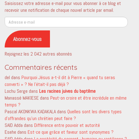
Saisissez votre adresse e-mail pour vous abonner à ce blog et
recevoir une notification de chaque nouvel article par email.
Adresse
e-
mail
Abonnez-vous
Rejoignez les 2 042 autres abonnés
Commentaires récents
del
dans
Pourquoi Jésus a-t-il dit à Pierre « quand tu seras
converti » ? Ne l’était-il pas déjà ?
Lochu Serge
dans
Les racines juives du baptême
Manassé MAKIESE
dans
Peut-on croire et être incrédule en même
temps ?
Pascal AKONKWA KADAKALA
dans
Quelles sont les divers types
d’offrandes qu’un chrétien peut faire ?
SAID Adda
dans
Différence entre pouvoir et autorité
Esehe
dans
Est-ce que grâce et faveur sont synonymes ?
SAID Adda
dans
La postérité du serpent ; humaine ou reptilienne ?