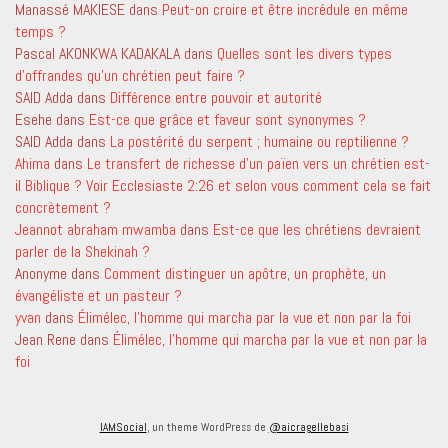
Manassé MAKIESE
dans
Peut-on croire et être incrédule en même
temps ?
Pascal AKONKWA KADAKALA
dans
Quelles sont les divers types
d’offrandes qu’un chrétien peut faire ?
SAID Adda
dans
Différence entre pouvoir et autorité
Esehe
dans
Est-ce que grâce et faveur sont synonymes ?
SAID Adda
dans
La postérité du serpent ; humaine ou reptilienne ?
Ahima
dans
Le transfert de richesse d’un païen vers un chrétien est-
il Biblique ? Voir Ecclesiaste 2:26 et selon vous comment cela se fait
concrètement ?
Jeannot abraham mwamba
dans
Est-ce que les chrétiens devraient
parler de la Shekinah ?
Anonyme
dans
Comment distinguer un apôtre, un prophète, un
évangéliste et un pasteur ?
yvan
dans
Élimélec, l’homme qui marcha par la vue et non par la foi
Jean Rene
dans
Élimélec, l’homme qui marcha par la vue et non par la
foi
IAMSocial
, un theme WordPress de
@aicragellebasi