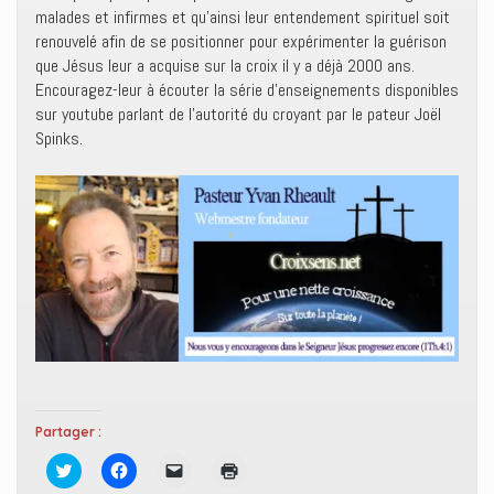
malades et infirmes et qu’ainsi leur entendement spirituel soit
renouvelé afin de se positionner pour expérimenter la guérison
que Jésus leur a acquise sur la croix il y a déjà 2000 ans.
Encouragez-leur à écouter la série d’enseignements disponibles
sur youtube parlant de l’autorité du croyant par le pateur Joël
Spinks.
Partager :
C
C
C
C
l
l
l
l