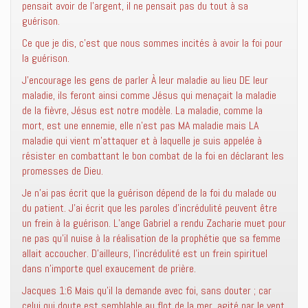
pensait avoir de l’argent, il ne pensait pas du tout à sa
guérison.
Ce que je dis, c’est que nous sommes incités à avoir la foi pour
la guérison.
J’encourage les gens de parler À leur maladie au lieu DE leur
maladie, ils feront ainsi comme Jésus qui menaçait la maladie
de la fièvre, Jésus est notre modèle. La maladie, comme la
mort, est une ennemie, elle n’est pas MA maladie mais LA
maladie qui vient m’attaquer et à laquelle je suis appelée à
résister en combattant le bon combat de la foi en déclarant les
promesses de Dieu.
Je n’ai pas écrit que la guérison dépend de la foi du malade ou
du patient. J’ai écrit que les paroles d’incrédulité peuvent être
un frein à la guérison. L’ange Gabriel a rendu Zacharie muet pour
ne pas qu’il nuise à la réalisation de la prophétie que sa femme
allait accoucher. D’ailleurs, l’incrédulité est un frein spirituel
dans n’importe quel exaucement de prière.
Jacques 1:6 ‭‭Mais qu’il la demande avec foi, sans douter ; car
celui qui doute est semblable au flot de la mer, agité par le vent