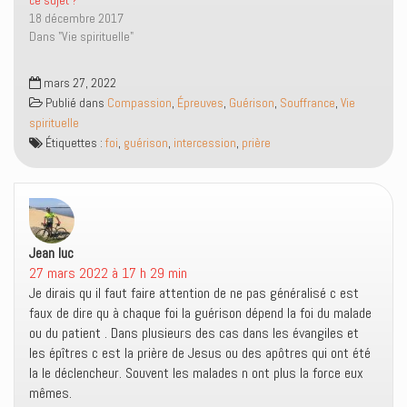
n
a
m
l
18 décembre 2017
s
n
i
l
u
s
(
e
Dans "Vie spirituelle"
n
u
o
f
e
n
u
e
n
e
v
n
o
n
r
ê
mars 27, 2022
u
o
e
t
Publié dans
v
u
Compassion
d
,
Épreuves
r
,
Guérison
,
Souffrance
,
Vie
e
v
a
e
spirituelle
l
e
n
)
l
l
s
Étiquettes :
foi
,
guérison
,
intercession
,
prière
e
l
u
f
e
n
e
f
e
n
e
n
ê
n
o
t
ê
u
r
t
v
e
r
e
)
e
l
Jean luc
dit :
)
l
e
27 mars 2022 à 17 h 29 min
f
Je dirais qu il faut faire attention de ne pas généralisé c est
e
n
faux de dire qu à chaque foi la guérison dépend la foi du malade
ê
t
ou du patient . Dans plusieurs des cas dans les évangiles et
r
les épîtres c est la prière de Jesus ou des apôtres qui ont été
e
)
la le déclencheur. Souvent les malades n ont plus la force eux
mêmes.