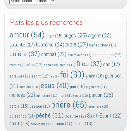
Mots les plus recherchés
amour
(54)
anges
(25)
argent
(23)
ange
(15)
bible
(27)
baptême
(24)
autorité
(17)
bénédiction
(13)
colère
(37)
combat
(22)
consecration
(12)
communion
(11)
Dieu
(37)
don
(17)
cène
(12)
diable
(11)
création
(9)
demon
(9)
foi
(60)
guérison
grâce
(16)
epreuve
(12)
esprit
(12)
feu
(9)
jesus
(40)
(21)
joie
(16)
jugement
(11)
humilité
(10)
pardon
(25)
mariage
(22)
mort
(13)
ministère
(11)
paix
(10)
prière
(65)
parole
(15)
pasteur
(13)
prophete
(10)
péché
(31)
Saint-Esprit
(22)
puissance
(14)
royaume
(12)
salut
(19)
église
(16)
souffrance
(14)
service
(9)