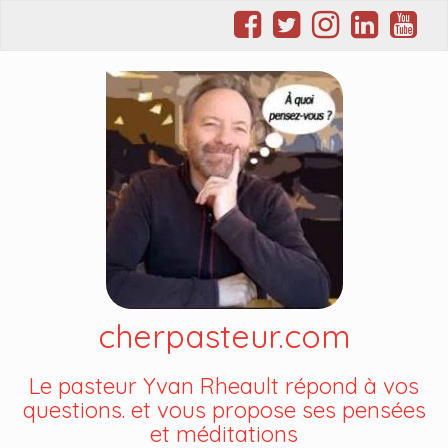
cherpasteur.com
Le pasteur Yvan Rheault répond à vos
questions. et vous propose ses pensées
et méditations