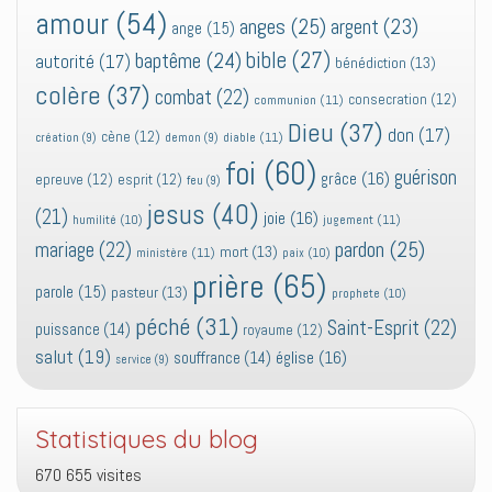
amour
(54)
anges
(25)
argent
(23)
ange
(15)
bible
(27)
baptême
(24)
autorité
(17)
bénédiction
(13)
colère
(37)
combat
(22)
consecration
(12)
communion
(11)
Dieu
(37)
don
(17)
cène
(12)
diable
(11)
création
(9)
demon
(9)
foi
(60)
guérison
grâce
(16)
epreuve
(12)
esprit
(12)
feu
(9)
jesus
(40)
(21)
joie
(16)
jugement
(11)
humilité
(10)
pardon
(25)
mariage
(22)
mort
(13)
ministère
(11)
paix
(10)
prière
(65)
parole
(15)
pasteur
(13)
prophete
(10)
péché
(31)
Saint-Esprit
(22)
puissance
(14)
royaume
(12)
salut
(19)
église
(16)
souffrance
(14)
service
(9)
Statistiques du blog
670 655 visites