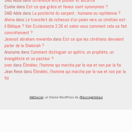
SAID Adda
dans
Différence entre pouvoir et autorité
Esehe
dans
Est-ce que grâce et faveur sont synonymes ?
SAID Adda
dans
La postérité du serpent ; humaine ou reptilienne ?
Ahima
dans
Le transfert de richesse d’un païen vers un chrétien est-
il Biblique ? Voir Ecclesiaste 2:26 et selon vous comment cela se fait
concrètement ?
Jeannot abraham mwamba
dans
Est-ce que les chrétiens devraient
parler de la Shekinah ?
Anonyme
dans
Comment distinguer un apôtre, un prophète, un
évangéliste et un pasteur ?
yvan
dans
Élimélec, l’homme qui marcha par la vue et non par la foi
Jean Rene
dans
Élimélec, l’homme qui marcha par la vue et non par la
foi
IAMSocial
, un theme WordPress de
@aicragellebasi