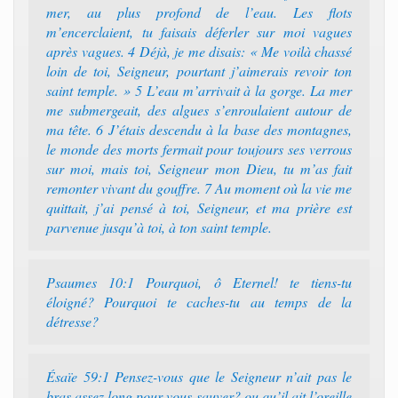
mer, au plus profond de l’eau. Les flots
m’encerclaient, tu faisais déferler sur moi vagues
après vagues. 4 Déjà, je me disais: « Me voilà chassé
loin de toi, Seigneur, pourtant j’aimerais revoir ton
saint temple. » 5 L’eau m’arrivait à la gorge. La mer
me submergeait, des algues s’enroulaient autour de
ma tête. 6 J’étais descendu à la base des montagnes,
le monde des morts fermait pour toujours ses verrous
sur moi, mais toi, Seigneur mon Dieu, tu m’as fait
remonter vivant du gouffre. 7 Au moment où la vie me
quittait, j’ai pensé à toi, Seigneur, et ma prière est
parvenue jusqu’à toi, à ton saint temple.
Psaumes 10:1 Pourquoi, ô Eternel! te tiens-tu
éloigné? Pourquoi te caches-tu au temps de la
détresse?
Ésaïe 59:1 Pensez-vous que le Seigneur n’ait pas le
bras assez long pour vous sauver? ou qu’il ait l’oreille