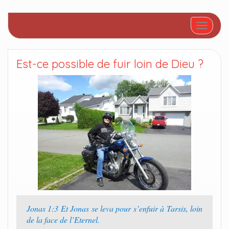
Afficher/
Est-ce possible de fuir loin de Dieu ?
Jonas 1:3 Et Jonas se leva pour s’enfuir à Tarsis, loin
de la face de l’Eternel.