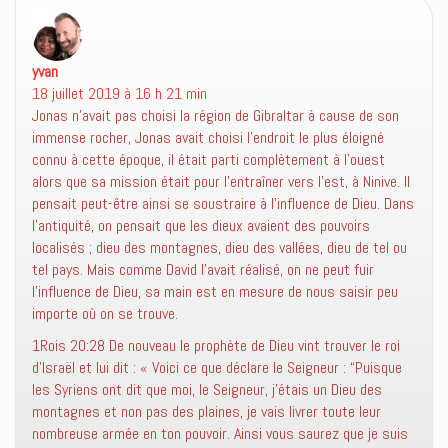
n
ê
t
r
e
yvan
dit :
)
18 juillet 2019 à 16 h 21 min
Jonas n’avait pas choisi la région de Gibraltar à cause de son
immense rocher, Jonas avait choisi l’endroit le plus éloigné
connu à cette époque, il était parti complètement à l’ouest
alors que sa mission était pour l’entraîner vers l’est, à Ninive. Il
pensait peut-être ainsi se soustraire à l’influence de Dieu. Dans
l’antiquité, on pensait que les dieux avaient des pouvoirs
localisés ; dieu des montagnes, dieu des vallées, dieu de tel ou
tel pays. Mais comme David l’avait réalisé, on ne peut fuir
l’influence de Dieu, sa main est en mesure de nous saisir peu
importe où on se trouve.
1Rois 20:28 De nouveau le prophète de Dieu vint trouver le roi
d’Israël et lui dit : « Voici ce que déclare le Seigneur : “Puisque
les Syriens ont dit que moi, le Seigneur, j’étais un Dieu des
montagnes et non pas des plaines, je vais livrer toute leur
nombreuse armée en ton pouvoir. Ainsi vous saurez que je suis