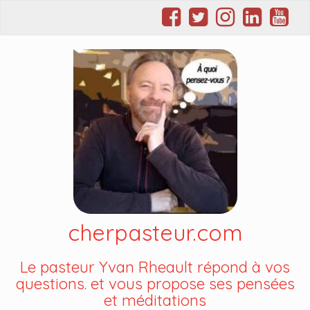
cherpasteur.com
Le pasteur Yvan Rheault répond à vos
questions. et vous propose ses pensées
et méditations