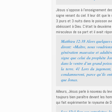
Jésus s’oppose à l’enseignement des 
signe venant du ciel. Il leur dit que 
3 jours et 3 nuits dans le poisson ava
obéissant à Dieu. C’était la deuxièm
miraculeux de sa part et il avait rép
Matthieu 12:38 Alors quelques-un
dirent: «Maître, nous voudrions
génération mauvaise et adultèr
signe que celui du prophète Jon
dans le ventre d’un grand poisso
la terre. 41 Lors du jugement, 
condamneront, parce qu’ils ont 
que Jonas.
Ailleurs, Jésus parle à nouveau du leva
toujours bien paraître devant les hom
qui fait expérimenter le royaume de 
Luc 12:1 Sur ces entrefaites, le