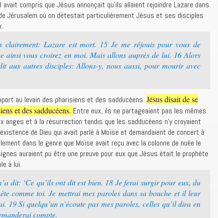
 avait compris que Jésus annonçait qu’ils allaient rejoindre Lazare dans
 de Jérusalem où on détestait particulièrement Jésus et ses disciples
x.
rs clairement: Lazare est mort. 15 Je me réjouis pour vous de
ue ainsi vous croirez en moi. Mais allons auprès de lui. 16 Alors
 aux autres disciples: Allons-y, nous aussi, pour mourir avec
Jésus disait de se
pport au levain des pharisiens et des sadducéens.
siens et des sadducéens.
Entre eux, ils ne partageaient pas les mêmes
ux anges et à la résurrection tandis que les sadducéens n’y croyaient
’existence de Dieu qui avait parlé à Moïse et demandaient de concert à
blement dans le genre que Moïse avait reçu avec la colonne de nuée le
s signes auraient pu être une preuve pour eux que Jésus était le prophète
e à lui.
dit: ‘Ce qu’ils ont dit est bien. 18 Je ferai surgir pour eux, du
hète comme toi. Je mettrai mes paroles dans sa bouche et il leur
ai. 19 Si quelqu’un n’écoute pas mes paroles, celles qu’il dira en
demanderai compte.