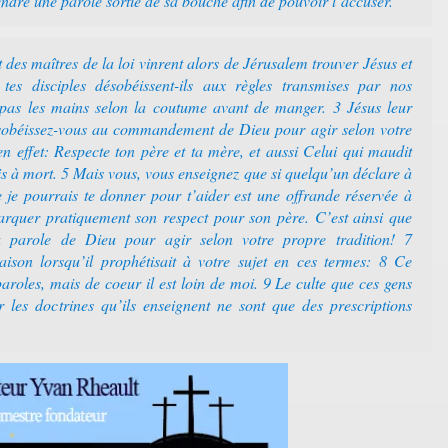
ndre une parole sortie de sa bouche afin de pouvoir l’accuser.
des maîtres de la loi vinrent alors de Jérusalem trouver Jésus et
es disciples désobéissent-ils aux règles transmises par nos
 pas les mains selon la coutume avant de manger. 3 Jésus leur
ésobéissez-vous au commandement de Dieu pour agir selon votre
en effet: Respecte ton père et ta mère, et aussi Celui qui maudit
is à mort. 5 Mais vous, vous enseignez que si quelqu’un déclare à
je pourrais te donner pour t’aider est une offrande réservée à
arquer pratiquement son respect pour son père. C’est ainsi que
a parole de Dieu pour agir selon votre propre tradition! 7
aison lorsqu’il prophétisait à votre sujet en ces termes: 8 Ce
aroles, mais de coeur il est loin de moi. 9 Le culte que ces gens
 les doctrines qu’ils enseignent ne sont que des prescriptions