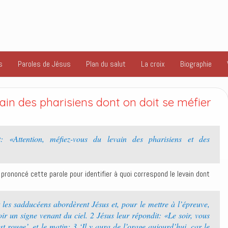
s
Paroles de Jésus
Plan du salut
La croix
Biographie
vain des pharisiens dont on doit se méfier
: «Attention, méfiez-vous du levain des pharisiens et des
prononcé cette parole pour identifier à quoi correspond le levain dont
 les sadducéens abordèrent Jésus et, pour le mettre à l’épreuve,
ir un signe venant du ciel. 2 Jésus leur répondit: «Le soir, vous
 est rouge’, et le matin: 3 ‘Il y aura de l’orage aujourd’hui, car le