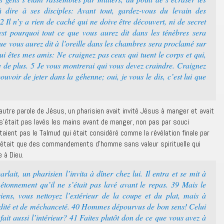
à dire à ses disciples: Avant tout, gardez-vous du levain des
 2 Il n’y a rien de caché qui ne doive être découvert, ni de secret
st pourquoi tout ce que vous aurez dit dans les ténèbres sera
ue vous aurez dit à l’oreille dans les chambres sera proclamé sur
 qui êtes mes amis: Ne craignez pas ceux qui tuent le corps et qui,
re de plus. 5 Je vous montrerai qui vous devez craindre. Craignez
pouvoir de jeter dans la géhenne; oui, je vous le dis, c’est lui que
 autre parole de Jésus, un pharisien avait invité Jésus à manger et avait
 s’était pas lavés les mains avant de manger, non pas par souci
taient pas le Talmud qui était considéré comme la révélation finale par
 n’était que des commandements d’homme sans valeur spirituelle qui
e à Dieu.
ait, un pharisien l’invita à dîner chez lui. Il entra et se mit à
 étonnement qu’il ne s’était pas lavé avant le repas. 39 Mais le
siens, vous nettoyez l’extérieur de la coupe et du plat, mais à
avidité et de méchanceté. 40 Hommes dépourvus de bon sens! Celui
as fait aussi l’intérieur? 41 Faites plutôt don de ce que vous avez à