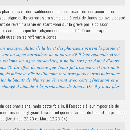
pharisiens et des sadducéens ici en refusant de leur accorder un
le seul signe qu’ils verront sera semblable à celui de Jonas qui avait passé
nt de revenir à la vie en étant vomi sur la grève par le poisson
e fois au moins que les religieux demandaient à Jésus un signe
ondu aussi en se référant à Jonas.
s des spécialistes de la loi et des pharisiens prirent la parole et
 voir un signe miraculeux de ta part.» 39 Il leur répondit: «Une
e réclame un signe miraculeux, il ne lui sera pas donné d’autre
as. 40 En effet, de même que Jonas fut trois jours et trois nuits
n, de même le Fils de l’homme sera trois jours et trois nuits dans
les habitants de Ninive se lèveront avec cette génération et la
changé d’attitude à la prédication de Jonas. Or, il y a ici plus
in des pharisiens, mais cette fois-là, il l’associe à leur hypocrisie de
mes mis en négligeant l’essentiel qui est l’amour de Dieu et du prochain
Dieu (Matthieu 23:23 et Marc 12:28-34).
s gens s’étant rassemblés par milliers, au point de s’écraser les