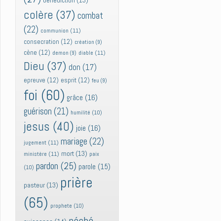
bénédiction
(13)
colère
(37)
combat
(22)
communion
(11)
consecration
(12)
création
(9)
cène
(12)
diable
(11)
demon
(9)
Dieu
(37)
don
(17)
epreuve
(12)
esprit
(12)
feu
(9)
foi
(60)
grâce
(16)
guérison
(21)
humilité
(10)
jesus
(40)
joie
(16)
mariage
(22)
jugement
(11)
mort
(13)
ministère
(11)
paix
pardon
(25)
parole
(15)
(10)
prière
pasteur
(13)
(65)
prophete
(10)
péché