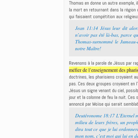
Thomas en donne un autre exemple, ill
la mort en retournant dans la région
qui faisaient compétition aux religieu
Jean 11:14 Jésus leur dit alo
n’avoir pas été là-bas, parce q
Thomas-surnommé le Jumeau-dit
notre Maître!
Revenons à la parole de Jésus par ra
méfier de l’enseignement des phari
doctrines, les pharisiens croyaient a
pas. Ces deux groupes croyaient en l
Jésus un signe venant du ciel, possi
jour et la colonne de feu la nuit. Ce
annoncé par Moïse qui serait semblabl
Deutéronome 18:17 L’Eternel m’a 
milieu de leurs frères, un prop
dira tout ce que je lui ordonner
mon nom, c’est moi qui lui en 