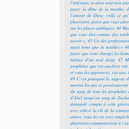
l’intérieur, et alors tout sera 
payez la dîme de la menthe, de
l’amour de Dieu; voilà ce qu’i
pharisiens, parce que vous aime
sur les places publiques. 44 Mal
que vous êtes comme des tombe
savoir.»¸ 45 Un des professeurs d
aussi nous que tu insultes.» 4
parce que vous chargez les homm
mêmes d’un seul doigt. 47 Ma
prophètes que vos ancêtres ont
et vous les approuvez, car eux, 
49 C’est pourquoi la sagesse de
tueront les uns et persécuteront
du sang de tous les prophètes 
d’Abel jusqu’au sang de Zacharie
demandé compte à cette générat
avez enlevé la clé de la connai
entrer, vous les en avez empêché
pharisiens commencèrent à s’achar