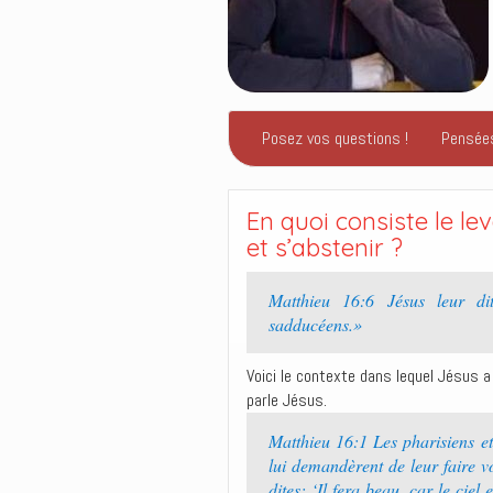
Posez vos questions !
Pensée
En quoi consiste le le
et s’abstenir ?
Matthieu 16:6 Jésus leur dit
sadducéens.»
Voici le contexte dans lequel Jésus a 
parle Jésus.
Matthieu 16:1 Les pharisiens et
lui demandèrent de leur faire vo
dites: ‘Il fera beau, car le ciel