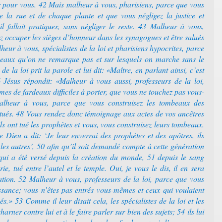
pur pour vous. 42 Mais malheur à vous, pharisiens, parce que vous
 la rue et de chaque plante et que vous négligez la justice et
l fallait pratiquer, sans négliger le reste. 43 Malheur à vous,
z occuper les sièges d’honneur dans les synagogues et être salués
heur à vous, spécialistes de la loi et pharisiens hypocrites, parce
aux qu’on ne remarque pas et sur lesquels on marche sans le
e la loi prit la parole et lui dit: «Maître, en parlant ainsi, c’est
6 Jésus répondit: «Malheur à vous aussi, professeurs de la loi,
es de fardeaux difficiles à porter, que vous ne touchez pas vous-
lheur à vous, parce que vous construisez les tombeaux des
 tués. 48 Vous rendez donc témoignage aux actes de vos ancêtres
ils ont tué les prophètes et vous, vous construisez leurs tombeaux.
 Dieu a dit: ‘Je leur enverrai des prophètes et des apôtres, ils
 les autres’, 50 afin qu’il soit demandé compte à cette génération
qui a été versé depuis la création du monde, 51 depuis le sang
, tué entre l’autel et le temple. Oui, je vous le dis, il en sera
ion. 52 Malheur à vous, professeurs de la loi, parce que vous
ssance; vous n’êtes pas entrés vous-mêmes et ceux qui voulaient
s.» 53 Comme il leur disait cela, les spécialistes de la loi et les
ner contre lui et à le faire parler sur bien des sujets; 54 ils lui