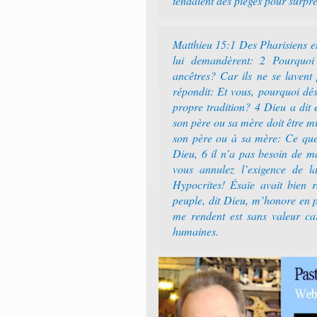
tendaient des pièges pour surpre
Matthieu 15:1 Des Pharisiens et 
lui demandèrent: 2 Pourquoi t
ancêtres? Car ils ne se lavent
répondit: Et vous, pourquoi d
propre tradition? 4 Dieu a dit 
son père ou sa mère doit être m
son père ou à sa mère: Ce que 
Dieu, 6 il n’a pas besoin de m
vous annulez l’exigence de l
Hypocrites! Ésaïe avait bien r
peuple, dit Dieu, m’honore en p
me rendent est sans valeur car
humaines.