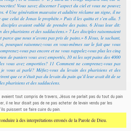
pocrites! Vous savez discerner l’aspect du ciel et vous ne pouvez
ps. 4 Une génération mauvaise et adultère réclame un signe, il ne
que celui de Jonas le prophète.» Puis il les quitta et s’en alla. 5
 disciples avaient oublié de prendre des pains. 6 Jésus leur dit:
n des pharisiens et des sadducéens.» 7 Les disciples raisonnaient
t parce que nous n’avons pas pris de pains.» 8 Jésus, le sachant,
i, pourquoi raisonnez-vous en vous-mêmes sur le fait que vous
comprenez-vous pas encore et ne vous rappelez-vous plus les cinq
en de paniers vous avez emportés, 10 ni les sept pains des 4000
les vous avez emportées? 11 Comment ne comprenez-vous pas
je vous ai parlé? Méfiez-vous du levain des pharisiens et des
ent que ce n’était pas du levain du pain qu’il leur avait dit de se
des pharisiens et des sadducéens.
 avaient tout compris de travers, Jésus ne parlait pas du tout du pain
er, il ne leur disait pas de ne pas acheter de levain vendu par les
ils puissent se faire cuire du pain.
duire à des interprétations erronés de la Parole de Dieu.