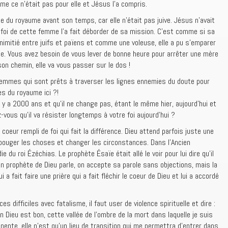
lisme ce n’était pas pour elle et Jésus l’a compris.
sse du royaume avant son temps, car elle n’était pas juive. Jésus n’avait
a foi de cette femme l’a fait déborder de sa mission. C’est comme si sa
inimitié entre juifs et païens et comme une voleuse, elle a pu s’emparer
le. Vous avez besoin de vous lever de bonne heure pour arrêter une mère
on chemin, elle va vous passer sur le dos !
femmes qui sont prêts à traverser les lignes ennemies du doute pour
es du royaume ici ?!
il y a 2000 ans et qu’il ne change pas, étant le même hier, aujourd’hui et
vous qu’il va résister longtemps à votre foi aujourd’hui ?
 coeur rempli de foi qui fait la différence. Dieu attend parfois juste une
e bouger les choses et changer les circonstances. Dans l’Ancien
 du roi Ézéchias. Le prophète Ésaïe était allé le voir pour lui dire qu’il
n prophète de Dieu parle, on accepte sa parole sans objections, mais la
 a fait faire une prière qui a fait fléchir le coeur de Dieu et lui a accordé
 difficiles avec fatalisme, il faut user de violence spirituelle et dire :
 Dieu est bon, cette vallée de l’ombre de la mort dans laquelle je suis
nente, elle n’est qu’un lieu de transition qui me permettra d’entrer dans