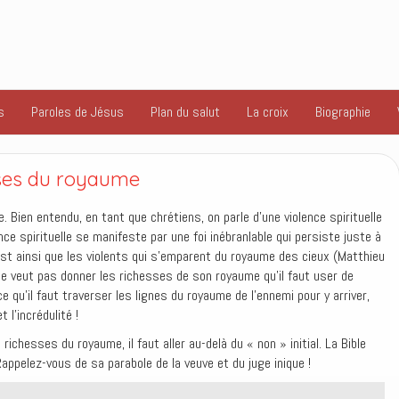
s
Paroles de Jésus
Plan du salut
La croix
Biographie
sses du royaume
. Bien entendu, en tant que chrétiens, on parle d’une violence spirituelle
nce spirituelle se manifeste par une foi inébranlable qui persiste juste à
est ainsi que les violents qui s’emparent du royaume des cieux (Matthieu
ne veut pas donner les richesses de son royaume qu’il faut user de
e qu’il faut traverser les lignes du royaume de l’ennemi pour y arriver,
 l’incrédulité !
richesses du royaume, il faut aller au-delà du « non » initial. La Bible
appelez-vous de sa parabole de la veuve et du juge inique !