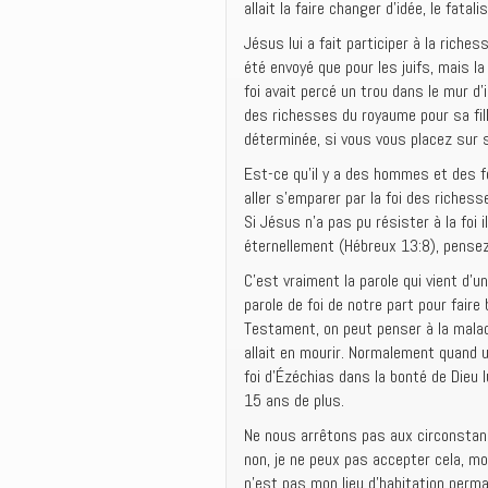
allait la faire changer d’idée, le fata
Jésus lui a fait participer à la riche
été envoyé que pour les juifs, mais l
foi avait percé un trou dans le mur d’
des richesses du royaume pour sa fil
déterminée, si vous vous placez sur s
Est-ce qu’il y a des hommes et des 
aller s’emparer par la foi des richess
Si Jésus n’a pas pu résister à la foi 
éternellement (Hébreux 13:8), pensez-
C’est vraiment la parole qui vient d’un
parole de foi de notre part pour fair
Testament, on peut penser à la maladie
allait en mourir. Normalement quand u
foi d’Ézéchias dans la bonté de Dieu lui
15 ans de plus.
Ne nous arrêtons pas aux circonstances
non, je ne peux pas accepter cela, mon
n’est pas mon lieu d’habitation perma