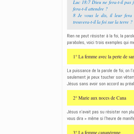
Luc 18:7 Dieu ne fera-t-il pas ju
fera-t-il attendre ?
8 Je vous le dis, il leur fer
trouvera-t-il la foi sur la terre ?
Rien ne peut résister à la foi, la par
paraboles, voici trois exemples qui m
1° La femme avec la perte de sa
La puissance de la parole de foi, on l’
seulement je peux toucher son vêtemen
Jésus sans avoir son accord au préal
2° Marie aux noces de Cana
Jésus n’avait pas su résister non plu
vous dira » même si l’heure de manif
3° La femme cananéenne