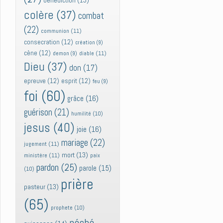
bénédiction
(13)
colère
(37)
combat
(22)
communion
(11)
consecration
(12)
création
(9)
cène
(12)
diable
(11)
demon
(9)
Dieu
(37)
don
(17)
epreuve
(12)
esprit
(12)
feu
(9)
foi
(60)
grâce
(16)
guérison
(21)
humilité
(10)
jesus
(40)
joie
(16)
mariage
(22)
jugement
(11)
mort
(13)
ministère
(11)
paix
pardon
(25)
parole
(15)
(10)
prière
pasteur
(13)
(65)
prophete
(10)
péché