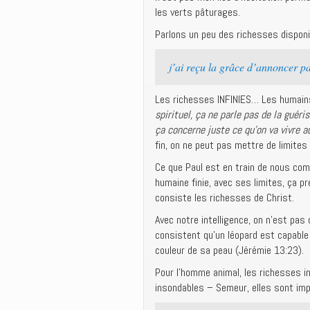
les verts pâturages.
Parlons un peu des richesses disponi
j’ai reçu la grâce d’annoncer par
Les richesses INFINIES… Les humains 
spirituel, ça ne parle pas de la guéri
ça concerne juste ce qu’on va vivre a
fin, on ne peut pas mettre de limites
Ce que Paul est en train de nous com
humaine finie, avec ses limites, ça pr
consiste les richesses de Christ.
Avec notre intelligence, on n’est pa
consistent qu’un léopard est capable
couleur de sa peau (Jérémie 13:23).
Pour l’homme animal, les richesses i
insondables – Semeur, elles sont im