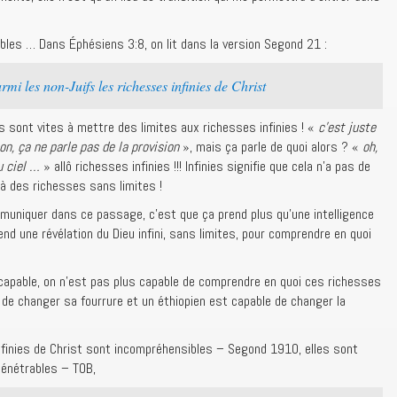
bles … Dans Éphésiens 3:8, on lit dans la version Segond 21 :
mi les non-Juifs les richesses infinies de Christ
sont vites à mettre des limites aux richesses infinies ! «
c’est juste
son, ça ne parle pas de la provision
», mais ça parle de quoi alors ? «
oh,
u ciel …
» allô richesses infinies !!! Infinies signifie que cela n’a pas de
 à des richesses sans limites !
muniquer dans ce passage, c’est que ça prend plus qu’une intelligence
end une révélation du Dieu infini, sans limites, pour comprendre en quoi
s capable, on n’est pas plus capable de comprendre en quoi ces richesses
 de changer sa fourrure et un éthiopien est capable de changer la
nfinies de Christ sont incompréhensibles – Segond 1910, elles sont
pénétrables – TOB,