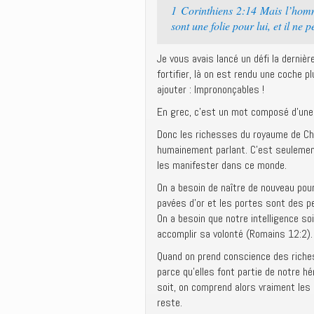
1 Corinthiens 2:14 Mais l’homme
sont une folie pour lui, et il ne 
Je vous avais lancé un défi la dernière
fortifier, là on est rendu une coche p
ajouter : Imprononçables !
En grec, c’est un mot composé d’une 
Donc les richesses du royaume de Chr
humainement parlant. C’est seulement
les manifester dans ce monde.
On a besoin de naître de nouveau pou
pavées d’or et les portes sont des 
On a besoin que notre intelligence so
accomplir sa volonté (Romains 12:2).
Quand on prend conscience des riche
parce qu’elles font partie de notre h
soit, on comprend alors vraiment les
reste.