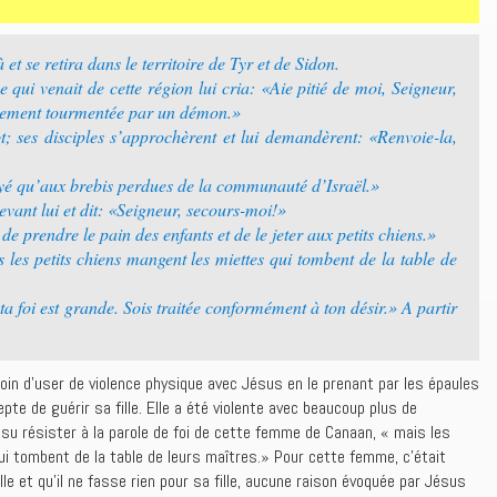
et se retira dans le territoire de Tyr et de Sidon.
ui venait de cette région lui cria: «Aie pitié de moi, Seigneur,
ellement tourmentée par un démon.»
t; ses disciples s’approchèrent et lui demandèrent: «Renvoie-la,
voyé qu’aux brebis perdues de la communauté d’Israël.»
evant lui et dit: «Seigneur, secours-moi!»
 de prendre le pain des enfants et de le jeter aux petits chiens.»
s les petits chiens mangent les miettes qui tombent de la table de
ta foi est grande. Sois traitée conformément à ton désir.» A partir
.
n d’user de violence physique avec Jésus en le prenant par les épaules
epte de guérir sa fille. Elle a été violente avec beaucoup plus de
 su résister à la parole de foi de cette femme de Canaan, « mais les
i tombent de la table de leurs maîtres.» Pour cette femme, c’était
le et qu’il ne fasse rien pour sa fille, aucune raison évoquée par Jésus