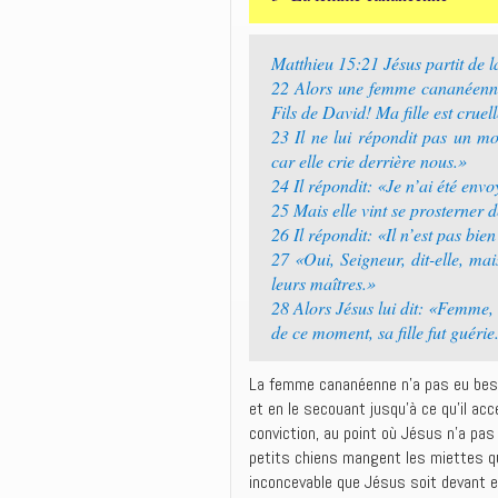
Matthieu 15:21 Jésus partit de là 
22 Alors une femme cananéenne q
Fils de David! Ma fille est cru
23 Il ne lui répondit pas un mo
car elle crie derrière nous.»
24 Il répondit: «Je n’ai été en
25 Mais elle vint se prosterner d
26 Il répondit: «Il n’est pas bien
27 «Oui, Seigneur, dit-elle, mai
leurs maîtres.»
28 Alors Jésus lui dit: «Femme, 
de ce moment, sa fille fut guérie
La femme cananéenne n’a pas eu besoi
et en le secouant jusqu’à ce qu’il acc
conviction, au point où Jésus n’a pas
petits chiens mangent les miettes qu
inconcevable que Jésus soit devant el