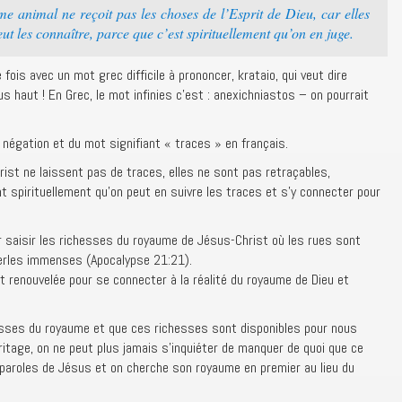
 animal ne reçoit pas les choses de l’Esprit de Dieu, car elles
peut les connaître, parce que c’est spirituellement qu’on en juge.
 fois avec un mot grec difficile à prononcer, krataio, qui veut dire
lus haut ! En Grec, le mot infinies c’est : anexichniastos – on pourrait
négation et du mot signifiant « traces » en français.
ist ne laissent pas de traces, elles ne sont pas retraçables,
 spirituellement qu’on peut en suivre les traces et s’y connecter pour
r saisir les richesses du royaume de Jésus-Christ où les rues sont
perles immenses (Apocalypse 21:21).
it renouvelée pour se connecter à la réalité du royaume de Dieu et
sses du royaume et que ces richesses sont disponibles pour nous
éritage, on ne peut plus jamais s’inquiéter de manquer de quoi que ce
 paroles de Jésus et on cherche son royaume en premier au lieu du