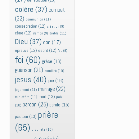
bénédiction
(13)
colère
(37)
combat
(22)
communion
(11)
consecration
(12)
création
(9)
cène
(12)
diable
(11)
demon
(9)
Dieu
(37)
don
(17)
epreuve
(12)
esprit
(12)
feu
(9)
foi
(60)
grâce
(16)
guérison
(21)
humilité
(10)
jesus
(40)
joie
(16)
mariage
(22)
jugement
(11)
mort
(13)
ministère
(11)
paix
pardon
(25)
parole
(15)
(10)
prière
pasteur
(13)
(65)
prophete
(10)
péché