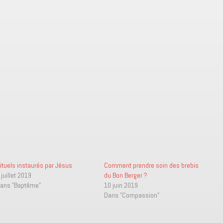
ituels instaurés par Jésus
Comment prendre soin des brebis
 juillet 2019
du Bon Berger ?
ans "Baptême"
10 juin 2019
Dans "Compassion"