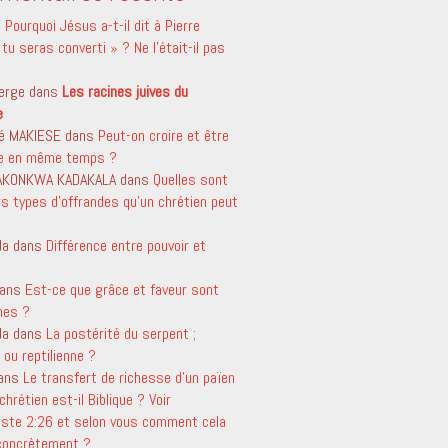
s
Pourquoi Jésus a-t-il dit à Pierre
tu seras converti » ? Ne l’était-il pas
erge
dans
Les racines juives du
e
é MAKIESE
dans
Peut-on croire et être
le en même temps ?
 AKONKWA KADAKALA
dans
Quelles sont
rs types d’offrandes qu’un chrétien peut
da
dans
Différence entre pouvoir et
ans
Est-ce que grâce et faveur sont
mes ?
da
dans
La postérité du serpent ;
ou reptilienne ?
ans
Le transfert de richesse d’un païen
chrétien est-il Biblique ? Voir
aste 2:26 et selon vous comment cela
 concrètement ?