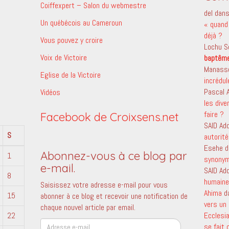
Coiffexpert – Salon du webmestre
del
dan
Un québécois au Cameroun
« quand 
déjà ?
Vous pouvez y croire
Lochu S
Voix de Victoire
baptêm
Manass
Eglise de la Victoire
incrédu
Pascal
Vidéos
les dive
faire ?
Facebook de Croixsens.net
SAID Ad
S
autorité
Esehe
d
Abonnez-vous à ce blog par
1
synony
e-mail.
SAID Ad
8
humaine 
Saisissez votre adresse e-mail pour vous
Ahima
d
15
abonner à ce blog et recevoir une notification de
vers un 
chaque nouvel article par email.
22
Ecclesi
Adresse
se fait