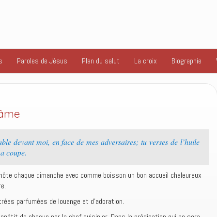
s
Paroles de Jésus
Plan du salut
La croix
Biographie
l’âme
le devant moi, en face de mes adversaires; tu verses de l’huile
ma coupe.
’hôte chaque dimanche avec comme boisson un bon accueil chaleureux
re.
trées parfumées de louange et d’adoration.
’appétit de chacun par le chef cuisinier. Dans la prédication qui ne sera