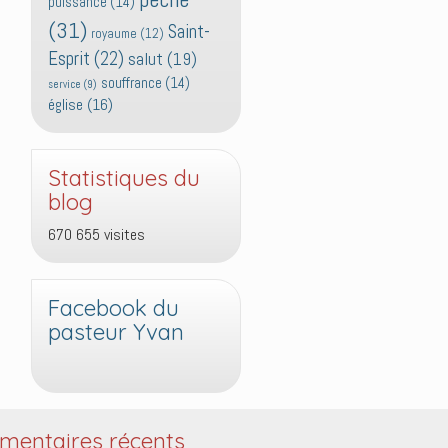
puissance
(14)
(31)
Saint-
royaume
(12)
Esprit
(22)
salut
(19)
souffrance
(14)
service
(9)
église
(16)
Statistiques du
blog
670 655 visites
Facebook du
pasteur Yvan
entaires récents