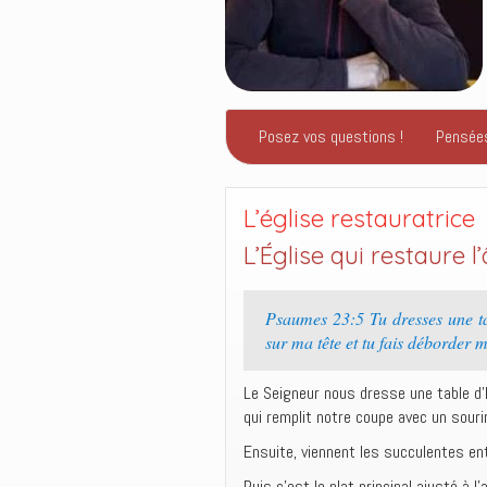
Posez vos questions !
Pensée
L’église restauratrice
L’Église qui restaure 
Psaumes 23:5 Tu dresses une tab
sur ma tête et tu fais déborder 
Le Seigneur nous dresse une table d
qui remplit notre coupe avec un souri
Ensuite, viennent les succulentes en
Puis c’est le plat principal ajusté à l