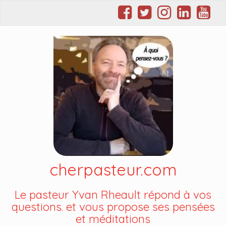
cherpasteur.com
Le pasteur Yvan Rheault répond à vos
questions. et vous propose ses pensées
et méditations