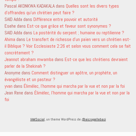
Pascal AKONKWA KADAKALA
dans
Quelles sont les divers types
d’offrandes qu’un chrétien peut faire ?
SAID Adda
dans
Différence entre pouvoir et autorité
Esehe
dans
Est-ce que grâce et faveur sont synonymes ?
SAID Adda
dans
La postérité du serpent ; humaine ou reptilienne ?
Ahima
dans
Le transfert de richesse d’un païen vers un chrétien est-
il Biblique ? Voir Ecclesiaste 2:26 et selon vous comment cela se fait
concrètement ?
Jeannot abraham mwamba
dans
Est-ce que les chrétiens devraient
parler de la Shekinah ?
Anonyme
dans
Comment distinguer un apôtre, un prophète, un
évangéliste et un pasteur ?
yvan
dans
Élimélec, l’homme qui marcha par la vue et non par la foi
Jean Rene
dans
Élimélec, l’homme qui marcha par la vue et non par la
foi
IAMSocial
, un theme WordPress de
@aicragellebasi