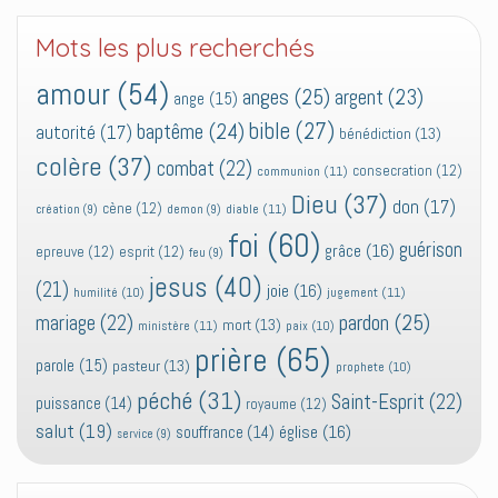
Mots les plus recherchés
amour
(54)
anges
(25)
argent
(23)
ange
(15)
bible
(27)
baptême
(24)
autorité
(17)
bénédiction
(13)
colère
(37)
combat
(22)
consecration
(12)
communion
(11)
Dieu
(37)
don
(17)
cène
(12)
diable
(11)
création
(9)
demon
(9)
foi
(60)
guérison
grâce
(16)
epreuve
(12)
esprit
(12)
feu
(9)
jesus
(40)
(21)
joie
(16)
jugement
(11)
humilité
(10)
pardon
(25)
mariage
(22)
mort
(13)
ministère
(11)
paix
(10)
prière
(65)
parole
(15)
pasteur
(13)
prophete
(10)
péché
(31)
Saint-Esprit
(22)
puissance
(14)
royaume
(12)
salut
(19)
église
(16)
souffrance
(14)
service
(9)