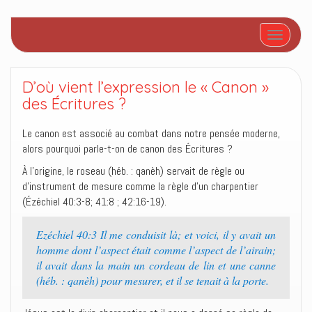
Afficher/
D’où vient l’expression le « Canon »
des Écritures ?
Le canon est associé au combat dans notre pensée moderne,
alors pourquoi parle-t-on de canon des Écritures ?
À l’origine, le roseau (héb. : qanèh) servait de règle ou
d’instrument de mesure comme la règle d’un charpentier
(Ézéchiel 40:3-8; 41:8 ; 42:16-19).
Ezéchiel 40:3 Il me conduisit là; et voici, il y avait un
homme dont l’aspect était comme l’aspect de l’airain;
il avait dans la main un cordeau de lin et une canne
(héb. : qanèh) pour mesurer, et il se tenait à la porte.