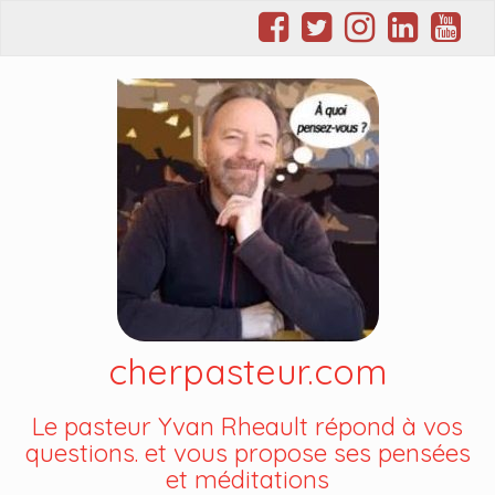
cherpasteur.com
Le pasteur Yvan Rheault répond à vos
questions. et vous propose ses pensées
et méditations