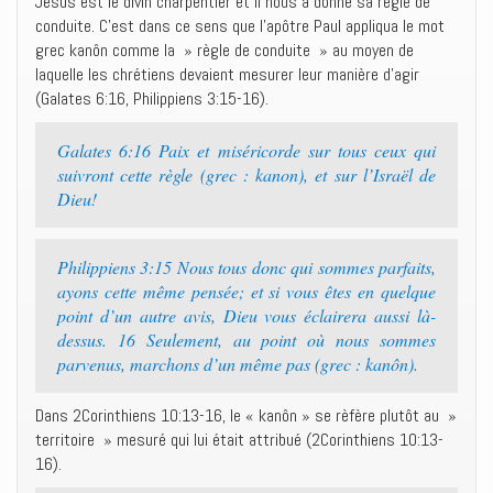
Jésus est le divin charpentier et il nous a donné sa règle de
conduite. C’est dans ce sens que l’apôtre Paul appliqua le mot
grec kanôn comme la » règle de conduite » au moyen de
laquelle les chrétiens devaient mesurer leur manière d’agir
(Galates 6:16, Philippiens 3:15-16).
Galates 6:16 Paix et miséricorde sur tous ceux qui
suivront cette règle (grec : kanon), et sur l’Israël de
Dieu!
Philippiens 3:15 Nous tous donc qui sommes parfaits,
ayons cette même pensée; et si vous êtes en quelque
point d’un autre avis, Dieu vous éclairera aussi là-
dessus. 16 Seulement, au point où nous sommes
parvenus, marchons d’un même pas (grec : kanôn).
Dans 2Corinthiens 10:13-16, le « kanôn » se rèfère plutôt au »
territoire » mesuré qui lui était attribué (2Corinthiens 10:13-
16).