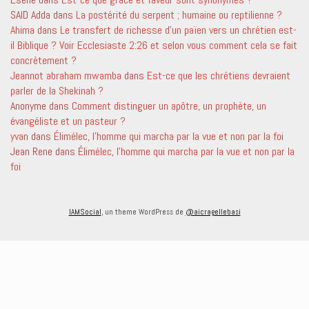
SAID Adda
dans
La postérité du serpent ; humaine ou reptilienne ?
Ahima
dans
Le transfert de richesse d’un païen vers un chrétien est-
il Biblique ? Voir Ecclesiaste 2:26 et selon vous comment cela se fait
concrètement ?
Jeannot abraham mwamba
dans
Est-ce que les chrétiens devraient
parler de la Shekinah ?
Anonyme
dans
Comment distinguer un apôtre, un prophète, un
évangéliste et un pasteur ?
yvan
dans
Élimélec, l’homme qui marcha par la vue et non par la foi
Jean Rene
dans
Élimélec, l’homme qui marcha par la vue et non par la
foi
IAMSocial
, un theme WordPress de
@aicragellebasi