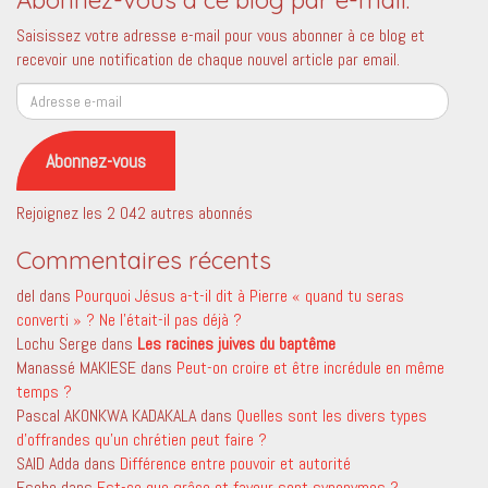
Saisissez votre adresse e-mail pour vous abonner à ce blog et
recevoir une notification de chaque nouvel article par email.
Adresse
e-
mail
Abonnez-vous
Rejoignez les 2 042 autres abonnés
Commentaires récents
del
dans
Pourquoi Jésus a-t-il dit à Pierre « quand tu seras
converti » ? Ne l’était-il pas déjà ?
Lochu Serge
dans
Les racines juives du baptême
Manassé MAKIESE
dans
Peut-on croire et être incrédule en même
temps ?
Pascal AKONKWA KADAKALA
dans
Quelles sont les divers types
d’offrandes qu’un chrétien peut faire ?
SAID Adda
dans
Différence entre pouvoir et autorité
Esehe
dans
Est-ce que grâce et faveur sont synonymes ?