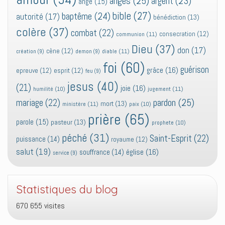
anges
(25)
argent
(23)
ange
(15)
bible
(27)
baptême
(24)
autorité
(17)
bénédiction
(13)
colère
(37)
combat
(22)
consecration
(12)
communion
(11)
Dieu
(37)
don
(17)
cène
(12)
diable
(11)
création
(9)
demon
(9)
foi
(60)
guérison
grâce
(16)
epreuve
(12)
esprit
(12)
feu
(9)
jesus
(40)
(21)
joie
(16)
jugement
(11)
humilité
(10)
pardon
(25)
mariage
(22)
mort
(13)
ministère
(11)
paix
(10)
prière
(65)
parole
(15)
pasteur
(13)
prophete
(10)
péché
(31)
Saint-Esprit
(22)
puissance
(14)
royaume
(12)
salut
(19)
église
(16)
souffrance
(14)
service
(9)
Statistiques du blog
670 655 visites