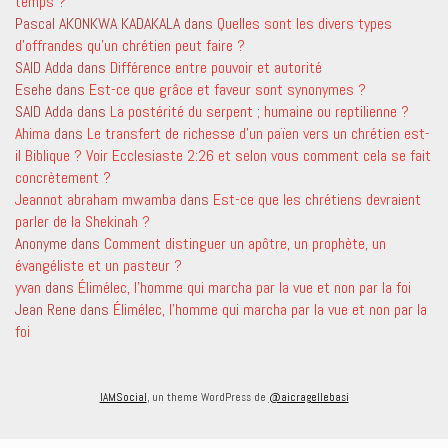
temps ?
Pascal AKONKWA KADAKALA
dans
Quelles sont les divers types
d’offrandes qu’un chrétien peut faire ?
SAID Adda
dans
Différence entre pouvoir et autorité
Esehe
dans
Est-ce que grâce et faveur sont synonymes ?
SAID Adda
dans
La postérité du serpent ; humaine ou reptilienne ?
Ahima
dans
Le transfert de richesse d’un païen vers un chrétien est-
il Biblique ? Voir Ecclesiaste 2:26 et selon vous comment cela se fait
concrètement ?
Jeannot abraham mwamba
dans
Est-ce que les chrétiens devraient
parler de la Shekinah ?
Anonyme
dans
Comment distinguer un apôtre, un prophète, un
évangéliste et un pasteur ?
yvan
dans
Élimélec, l’homme qui marcha par la vue et non par la foi
Jean Rene
dans
Élimélec, l’homme qui marcha par la vue et non par la
foi
IAMSocial
, un theme WordPress de
@aicragellebasi