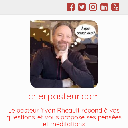
cherpasteur.com
Le pasteur Yvan Rheault répond à vos
questions. et vous propose ses pensées
et méditations