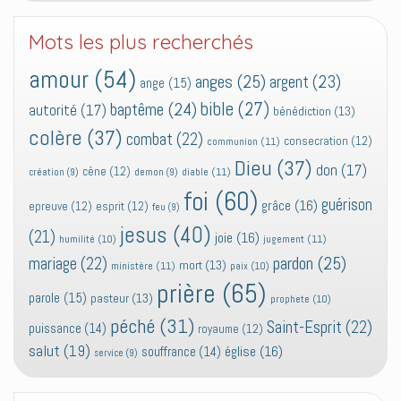
Mots les plus recherchés
amour
(54)
anges
(25)
argent
(23)
ange
(15)
bible
(27)
baptême
(24)
autorité
(17)
bénédiction
(13)
colère
(37)
combat
(22)
consecration
(12)
communion
(11)
Dieu
(37)
don
(17)
cène
(12)
diable
(11)
création
(9)
demon
(9)
foi
(60)
guérison
grâce
(16)
epreuve
(12)
esprit
(12)
feu
(9)
jesus
(40)
(21)
joie
(16)
jugement
(11)
humilité
(10)
pardon
(25)
mariage
(22)
mort
(13)
ministère
(11)
paix
(10)
prière
(65)
parole
(15)
pasteur
(13)
prophete
(10)
péché
(31)
Saint-Esprit
(22)
puissance
(14)
royaume
(12)
salut
(19)
église
(16)
souffrance
(14)
service
(9)