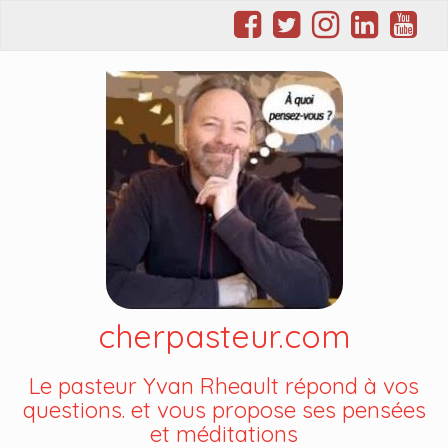
cherpasteur.com
Le pasteur Yvan Rheault répond à vos
questions. et vous propose ses pensées
et méditations