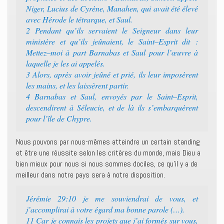
Niger, Lucius de Cyrène, Manahen, qui avait été élevé
avec Hérode le tétrarque, et Saul.‭
2 ‭‭Pendant qu’ils servaient le Seigneur dans leur
ministère et qu’ils jeûnaient, le Saint–Esprit dit :
Mettez–moi à part Barnabas et Saul pour l’œuvre à
laquelle je les ai appelés.‭
3 ‭‭Alors, après avoir jeûné et prié, ils leur imposèrent
les mains, et les laissèrent partir.‭
4 ‭‭Barnabas et Saul, envoyés par le Saint–Esprit,
descendirent à Séleucie, et de là ils s’embarquèrent
pour l’île de Chypre.‭
Nous pouvons par nous-mêmes atteindre un certain standing
et être une réussite selon les critères du monde, mais Dieu a
bien mieux pour nous si nous sommes dociles, ce qu’il y a de
meilleur dans notre pays sera à notre disposition.
Jérémie 29:10 ‭‭je me souviendrai de vous, et
j’accomplirai à votre égard ma bonne parole (…).‭
11 ‭‭Car je connais les projets que j’ai formés sur vous,