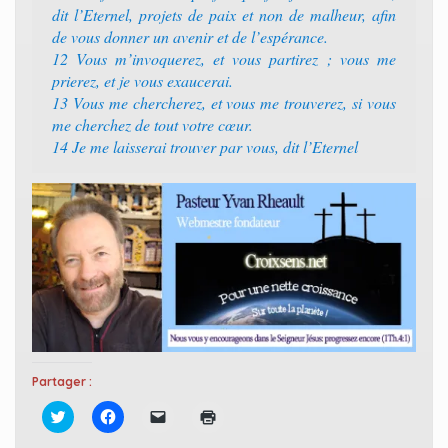
dit l’Eternel, projets de paix et non de malheur, afin
de vous donner un avenir et de l’espérance.‭
12 ‭‭Vous m’invoquerez, et vous partirez ; vous me
prierez, et je vous exaucerai.‭
13 ‭‭Vous me chercherez, et vous me trouverez, si vous
me cherchez de tout votre cœur.‭
14 ‭‭Je me laisserai trouver par vous, dit l’Eternel
Partager :
C
C
C
C
l
l
l
l
i
i
i
i