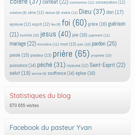
colère
(37)
combat
(22)
consecration
(12)
communion
(11)
Dieu
(37)
don
(17)
cène
(12)
diable
(11)
création
(9)
demon
(9)
foi
(60)
guérison
grâce
(16)
epreuve
(12)
esprit
(12)
feu
(9)
jesus
(40)
(21)
joie
(16)
jugement
(11)
humilité
(10)
pardon
(25)
mariage
(22)
mort
(13)
ministère
(11)
paix
(10)
prière
(65)
parole
(15)
pasteur
(13)
prophete
(10)
péché
(31)
Saint-Esprit
(22)
puissance
(14)
royaume
(12)
salut
(19)
église
(16)
souffrance
(14)
service
(9)
Statistiques du blog
670 655 visites
Facebook du pasteur Yvan