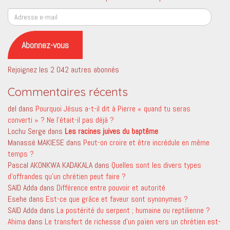
Adresse
e-
mail
Abonnez-vous
Rejoignez les 2 042 autres abonnés
Commentaires récents
del
dans
Pourquoi Jésus a-t-il dit à Pierre « quand tu seras
converti » ? Ne l’était-il pas déjà ?
Lochu Serge
dans
Les racines juives du baptême
Manassé MAKIESE
dans
Peut-on croire et être incrédule en même
temps ?
Pascal AKONKWA KADAKALA
dans
Quelles sont les divers types
d’offrandes qu’un chrétien peut faire ?
SAID Adda
dans
Différence entre pouvoir et autorité
Esehe
dans
Est-ce que grâce et faveur sont synonymes ?
SAID Adda
dans
La postérité du serpent ; humaine ou reptilienne ?
Ahima
dans
Le transfert de richesse d’un païen vers un chrétien est-