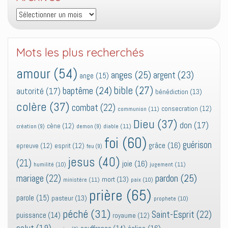
Archives
Mots les plus recherchés
amour
(54)
anges
(25)
argent
(23)
ange
(15)
bible
(27)
baptême
(24)
autorité
(17)
bénédiction
(13)
colère
(37)
combat
(22)
consecration
(12)
communion
(11)
Dieu
(37)
don
(17)
cène
(12)
diable
(11)
création
(9)
demon
(9)
foi
(60)
guérison
grâce
(16)
epreuve
(12)
esprit
(12)
feu
(9)
jesus
(40)
(21)
joie
(16)
jugement
(11)
humilité
(10)
pardon
(25)
mariage
(22)
mort
(13)
ministère
(11)
paix
(10)
prière
(65)
parole
(15)
pasteur
(13)
prophete
(10)
péché
(31)
Saint-Esprit
(22)
puissance
(14)
royaume
(12)
salut
(19)