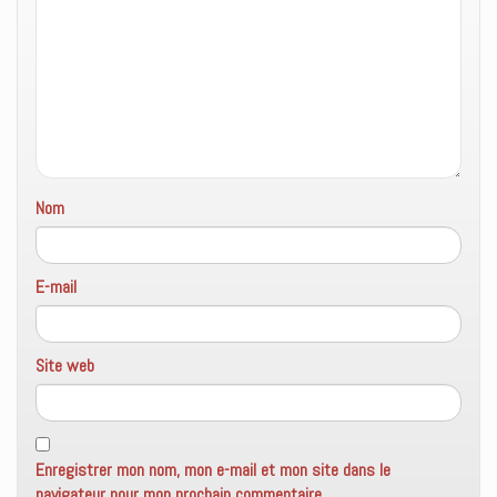
e
n
ê
t
r
e
)
Nom
E-mail
Site web
Enregistrer mon nom, mon e-mail et mon site dans le
navigateur pour mon prochain commentaire.