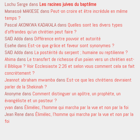
Lochu Serge
dans
Les racines juives du baptême
Manassé MAKIESE
dans
Peut-on croire et être incrédule en même
temps ?
Pascal AKONKWA KADAKALA
dans
Quelles sont les divers types
d’offrandes qu’un chrétien peut faire ?
SAID Adda
dans
Différence entre pouvoir et autorité
Esehe
dans
Est-ce que grâce et faveur sont synonymes ?
SAID Adda
dans
La postérité du serpent ; humaine ou reptilienne ?
Ahima
dans
Le transfert de richesse d’un païen vers un chrétien est-
il Biblique ? Voir Ecclesiaste 2:26 et selon vous comment cela se fait
concrètement ?
Jeannot abraham mwamba
dans
Est-ce que les chrétiens devraient
parler de la Shekinah ?
Anonyme
dans
Comment distinguer un apôtre, un prophète, un
évangéliste et un pasteur ?
yvan
dans
Élimélec, l’homme qui marcha par la vue et non par la foi
Jean Rene
dans
Élimélec, l’homme qui marcha par la vue et non par la
foi