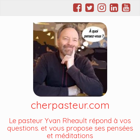
cherpasteur.com
Le pasteur Yvan Rheault répond à vos
questions. et vous propose ses pensées
et méditations