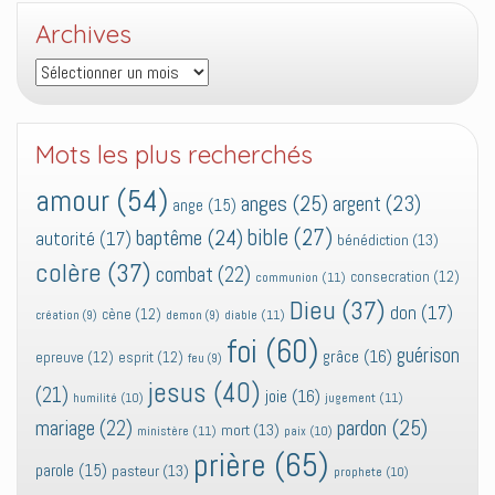
Archives
Archives
Mots les plus recherchés
amour
(54)
anges
(25)
argent
(23)
ange
(15)
bible
(27)
baptême
(24)
autorité
(17)
bénédiction
(13)
colère
(37)
combat
(22)
consecration
(12)
communion
(11)
Dieu
(37)
don
(17)
cène
(12)
diable
(11)
création
(9)
demon
(9)
foi
(60)
guérison
grâce
(16)
epreuve
(12)
esprit
(12)
feu
(9)
jesus
(40)
(21)
joie
(16)
jugement
(11)
humilité
(10)
pardon
(25)
mariage
(22)
mort
(13)
ministère
(11)
paix
(10)
prière
(65)
parole
(15)
pasteur
(13)
prophete
(10)