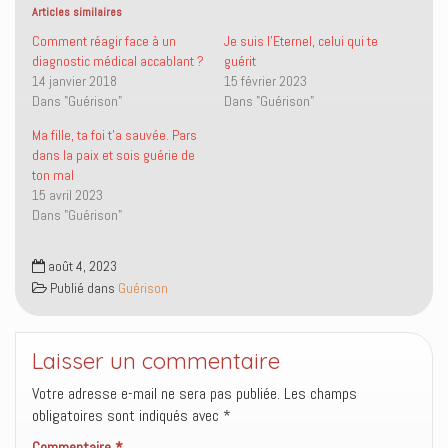
s
s
n
(
Articles similaires
u
u
l
o
r
r
i
u
Comment réagir face à un
Je suis l’Eternel, celui qui te
T
F
e
v
diagnostic médical accablant ?
guérit
w
a
n
r
i
c
p
e
14 janvier 2018
15 février 2023
t
e
a
d
Dans "Guérison"
Dans "Guérison"
t
b
r
a
e
o
e
n
r
o
-
s
Ma fille, ta foi t’a sauvée. Pars
(
k
m
u
o
(
a
n
dans la paix et sois guérie de
u
o
i
e
ton mal
v
u
l
n
r
v
à
o
15 avril 2023
e
r
u
u
Dans "Guérison"
d
e
n
v
a
d
a
e
n
a
m
l
s
n
i
l
août 4, 2023
u
s
(
e
n
u
o
f
Publié dans
Guérison
e
n
u
e
n
e
v
n
o
n
r
ê
u
o
e
t
v
u
d
r
Laisser un commentaire
e
v
a
e
l
e
n
)
l
l
s
Votre adresse e-mail ne sera pas publiée.
Les champs
e
l
u
obligatoires sont indiqués avec
f
e
n
*
e
f
e
n
e
n
Commentaire
*