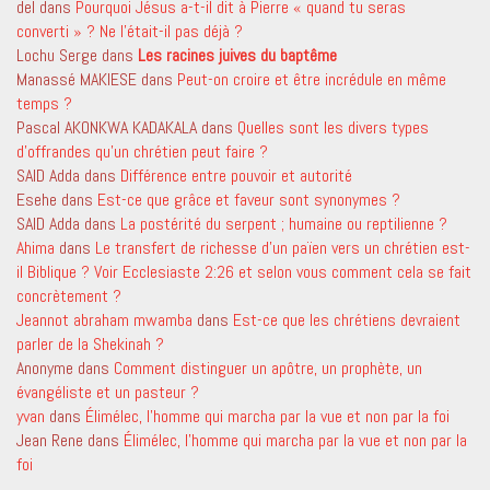
del
dans
Pourquoi Jésus a-t-il dit à Pierre « quand tu seras
converti » ? Ne l’était-il pas déjà ?
Lochu Serge
dans
Les racines juives du baptême
Manassé MAKIESE
dans
Peut-on croire et être incrédule en même
temps ?
Pascal AKONKWA KADAKALA
dans
Quelles sont les divers types
d’offrandes qu’un chrétien peut faire ?
SAID Adda
dans
Différence entre pouvoir et autorité
Esehe
dans
Est-ce que grâce et faveur sont synonymes ?
SAID Adda
dans
La postérité du serpent ; humaine ou reptilienne ?
Ahima
dans
Le transfert de richesse d’un païen vers un chrétien est-
il Biblique ? Voir Ecclesiaste 2:26 et selon vous comment cela se fait
concrètement ?
Jeannot abraham mwamba
dans
Est-ce que les chrétiens devraient
parler de la Shekinah ?
Anonyme
dans
Comment distinguer un apôtre, un prophète, un
évangéliste et un pasteur ?
yvan
dans
Élimélec, l’homme qui marcha par la vue et non par la foi
Jean Rene
dans
Élimélec, l’homme qui marcha par la vue et non par la
foi