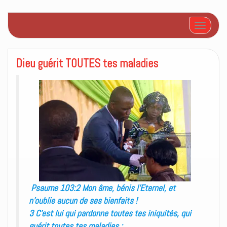
Afficher/
Dieu guérit TOUTES tes maladies
Psaume 103:2 Mon âme, bénis l’Eternel, et
n’oublie aucun de ses bienfaits !
3 C’est lui qui pardonne toutes tes iniquités, qui
guérit toutes tes maladies ;