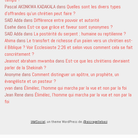
Pascal AKONKWA KADAKALA
dans
Quelles sont les divers types
d’offrandes qu’un chrétien peut faire ?
SAID Adda
dans
Différence entre pouvoir et autorité
Esehe
dans
Est-ce que grâce et faveur sont synonymes ?
SAID Adda
dans
La postérité du serpent ; humaine ou reptilienne ?
Ahima
dans
Le transfert de richesse d’un païen vers un chrétien est-
il Biblique ? Voir Ecclesiaste 2:26 et selon vous comment cela se fait
concrètement ?
Jeannot abraham mwamba
dans
Est-ce que les chrétiens devraient
parler de la Shekinah ?
Anonyme
dans
Comment distinguer un apôtre, un prophète, un
évangéliste et un pasteur ?
yvan
dans
Élimélec, l’homme qui marcha par la vue et non par la foi
Jean Rene
dans
Élimélec, l’homme qui marcha par la vue et non par la
foi
IAMSocial
, un theme WordPress de
@aicragellebasi