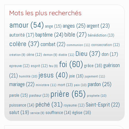
Mots les plus recherchés
amour
(54)
anges
(25)
argent
(23)
ange
(15)
bible
(27)
baptême
(24)
autorité
(17)
bénédiction
(13)
colère
(37)
combat
(22)
consecration
(12)
communion
(11)
Dieu
(37)
don
(17)
cène
(12)
diable
(11)
création
(9)
demon
(9)
foi
(60)
guérison
grâce
(16)
epreuve
(12)
esprit
(12)
feu
(9)
jesus
(40)
(21)
joie
(16)
jugement
(11)
humilité
(10)
pardon
(25)
mariage
(22)
mort
(13)
ministère
(11)
paix
(10)
prière
(65)
parole
(15)
pasteur
(13)
prophete
(10)
péché
(31)
Saint-Esprit
(22)
puissance
(14)
royaume
(12)
salut
(19)
église
(16)
souffrance
(14)
service
(9)