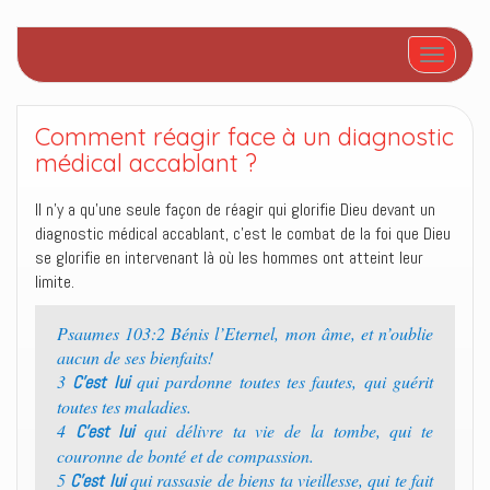
Afficher/
Comment réagir face à un diagnostic
médical accablant ?
Il n’y a qu’une seule façon de réagir qui glorifie Dieu devant un
diagnostic médical accablant, c’est le combat de la foi que Dieu
se glorifie en intervenant là où les hommes ont atteint leur
limite.
Psaumes 103:2 Bénis l’Eternel, mon âme, et n’oublie
aucun de ses bienfaits!
3
qui pardonne toutes tes fautes, qui guérit
C’est lui
toutes tes maladies.
4
qui délivre ta vie de la tombe, qui te
C’est lui
couronne de bonté et de compassion.
5
qui rassasie de biens ta vieillesse, qui te fait
C’est lui