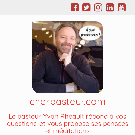
cherpasteur.com
Le pasteur Yvan Rheault répond à vos
questions. et vous propose ses pensées
et méditations