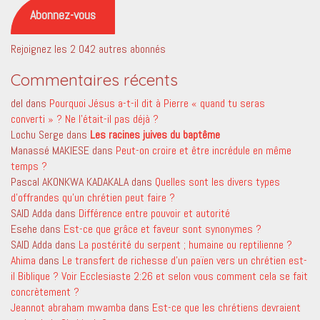
mail
Abonnez-vous
Rejoignez les 2 042 autres abonnés
Commentaires récents
del
dans
Pourquoi Jésus a-t-il dit à Pierre « quand tu seras
converti » ? Ne l’était-il pas déjà ?
Lochu Serge
dans
Les racines juives du baptême
Manassé MAKIESE
dans
Peut-on croire et être incrédule en même
temps ?
Pascal AKONKWA KADAKALA
dans
Quelles sont les divers types
d’offrandes qu’un chrétien peut faire ?
SAID Adda
dans
Différence entre pouvoir et autorité
Esehe
dans
Est-ce que grâce et faveur sont synonymes ?
SAID Adda
dans
La postérité du serpent ; humaine ou reptilienne ?
Ahima
dans
Le transfert de richesse d’un païen vers un chrétien est-
il Biblique ? Voir Ecclesiaste 2:26 et selon vous comment cela se fait
concrètement ?
Jeannot abraham mwamba
dans
Est-ce que les chrétiens devraient