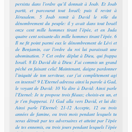
persista dans l’ordre qu’il donnait à Joab. Et Joab
partit, et parcourut tout Israël; puis il revint à
Jérusalem. 5 Joab remit à David le rôle du
dénombrement du peuple: il y avait dans tout Israël
onze cent mille hommes tirant l’épée, et en Juda
quatre cent soixante-dix mille hommes tirant l’épée. 6
Il ne fit point parmi eux le dénombrement de Lévi et
de Benjamin, car l’ordre du roi lui paraissait une
abomination. 7 Cet ordre déplut à Dieu, qui frappa
Israël. 8 Et David dit à Dieu: J’ai commis un grand
péché en faisant cela! Maintenant, daigne pardonner
l’iniquité de ton serviteur, car j’ai complètement agi
en insensé! 9 L’Eternel adressa ainsi la parole à Gad,
le voyant de David: 10 Va dire à David: Ainsi parle
l’Eternel: Je te propose trois fléaux; choisis-en un, et
je t’en frapperai. 11 Gad alla vers David, et lui dit:
Ainsi parle l’Eternel: 21-12 Accepte, 12 ou trois
années de famine, ou trois mois pendant lesquels tu
seras détruit par tes adversaires et atteint par l’épée
de tes ennemis, ou trois jours pendant lesquels l’épée