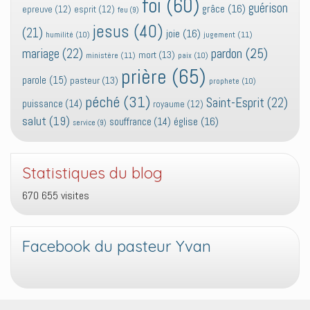
foi
(60)
guérison
grâce
(16)
epreuve
(12)
esprit
(12)
feu
(9)
jesus
(40)
(21)
joie
(16)
jugement
(11)
humilité
(10)
pardon
(25)
mariage
(22)
mort
(13)
ministère
(11)
paix
(10)
prière
(65)
parole
(15)
pasteur
(13)
prophete
(10)
péché
(31)
Saint-Esprit
(22)
puissance
(14)
royaume
(12)
salut
(19)
église
(16)
souffrance
(14)
service
(9)
Statistiques du blog
670 655 visites
Facebook du pasteur Yvan