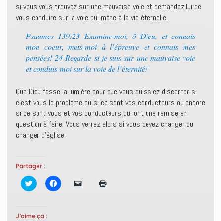
si vous vous trouvez sur une mauvaise voie et demandez lui de
vous conduire sur la voie qui mène à la vie éternelle.
Psaumes 139:23 Examine-moi, ô Dieu, et connais
mon coeur, mets-moi à l’épreuve et connais mes
pensées! 24 Regarde si je suis sur une mauvaise voie
et conduis-moi sur la voie de l’éternité!
Que Dieu fasse la lumière pour que vous puissiez discerner si
c’est vous le problème ou si ce sont vos conducteurs ou encore
si ce sont vous et vos conducteurs qui ont une remise en
question à faire. Vous verrez alors si vous devez changer ou
changer d’église.
Partager :
C
C
C
C
l
l
l
l
i
i
i
i
q
q
q
q
u
u
u
u
e
e
e
e
J’aime ça :
z
z
r
r