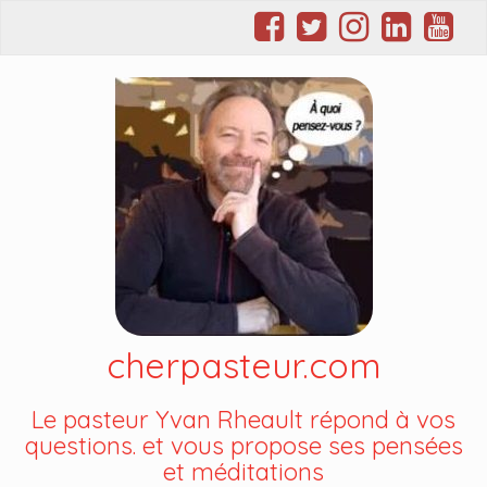
cherpasteur.com
Le pasteur Yvan Rheault répond à vos
questions. et vous propose ses pensées
et méditations