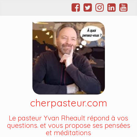
cherpasteur.com
Le pasteur Yvan Rheault répond à vos
questions. et vous propose ses pensées
et méditations