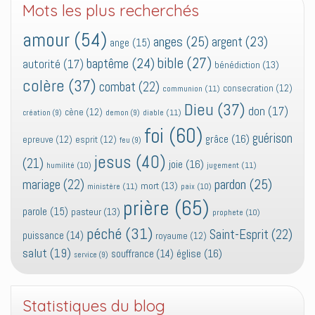
Mots les plus recherchés
amour
(54)
anges
(25)
argent
(23)
ange
(15)
bible
(27)
baptême
(24)
autorité
(17)
bénédiction
(13)
colère
(37)
combat
(22)
consecration
(12)
communion
(11)
Dieu
(37)
don
(17)
cène
(12)
diable
(11)
création
(9)
demon
(9)
foi
(60)
guérison
grâce
(16)
epreuve
(12)
esprit
(12)
feu
(9)
jesus
(40)
(21)
joie
(16)
jugement
(11)
humilité
(10)
pardon
(25)
mariage
(22)
mort
(13)
ministère
(11)
paix
(10)
prière
(65)
parole
(15)
pasteur
(13)
prophete
(10)
péché
(31)
Saint-Esprit
(22)
puissance
(14)
royaume
(12)
salut
(19)
église
(16)
souffrance
(14)
service
(9)
Statistiques du blog