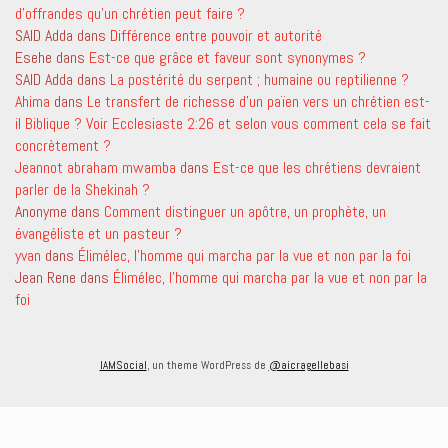
d’offrandes qu’un chrétien peut faire ?
SAID Adda
dans
Différence entre pouvoir et autorité
Esehe
dans
Est-ce que grâce et faveur sont synonymes ?
SAID Adda
dans
La postérité du serpent ; humaine ou reptilienne ?
Ahima
dans
Le transfert de richesse d’un païen vers un chrétien est-
il Biblique ? Voir Ecclesiaste 2:26 et selon vous comment cela se fait
concrètement ?
Jeannot abraham mwamba
dans
Est-ce que les chrétiens devraient
parler de la Shekinah ?
Anonyme
dans
Comment distinguer un apôtre, un prophète, un
évangéliste et un pasteur ?
yvan
dans
Élimélec, l’homme qui marcha par la vue et non par la foi
Jean Rene
dans
Élimélec, l’homme qui marcha par la vue et non par la
foi
IAMSocial
, un theme WordPress de
@aicragellebasi