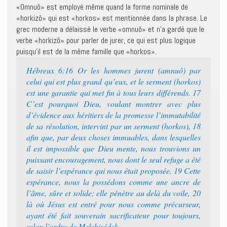
«Omnuô» est employé même quand la forme nominale de
«horkizô» qui est «horkos» est mentionnée dans la phrase. Le
grec moderne a délaissé le verbe «omnuô» et n’a gardé que le
verbe «horkizô» pour parler de jurer, ce qui est plus logique
puisqu’il est de la même famille que «horkos».
Hébreux 6:16 Or les hommes jurent (amnuô) par
celui qui est plus grand qu’eux, et le serment (horkos)
est une garantie qui met fin à tous leurs différends. 17
C’est pourquoi Dieu, voulant montrer avec plus
d’évidence aux héritiers de la promesse l’immutabilité
de sa résolution, intervint par un serment (horkos), 18
afin que, par deux choses immuables, dans lesquelles
il est impossible que Dieu mente, nous trouvions un
puissant encouragement, nous dont le seul refuge a été
de saisir l’espérance qui nous était proposée. 19 Cette
espérance, nous la possédons comme une ancre de
l’âme, sûre et solide; elle pénètre au delà du voile, 20
là où Jésus est entré pour nous comme précurseur,
ayant été fait souverain sacrificateur pour toujours,
selon l’ordre de Melchisédek.