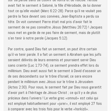
avait fait le serment à Salomé, la fille d’Hérodiade, de lui donner
tout ce qu’elle voulait (Marc 6:22-28). Parce qu’il ne voulait pas
perdre la face devant ses convives, Jean-Baptiste a perdu sa
tête. On voit comment Pierre était mal pris d’avoir fait le
serment de ne pas connaître Jésus (Matthieu 26:72) ! Jacques
nous met en garde de ne pas faire de serment, mais de plutôt
s’en tenir à notre parole (Jacques 5:12).
Par contre, quand Dieu fait un serment, on peut être certain
qu’il va tenir parole. Il a fait un serment à Abraham que les juifs
seraient délivrés de leurs ennemis et pourraient servir Dieu
sans crainte (Luc 1:73-74), ce serment prendra effet lors du
millénium. Dieu avait aussi fait le serment à David d’asseoir un
de ses descendants sur le trône d’Israël, ce sera encore
pendant le millénium avec Jésus sur le trône à Jérusalem
(Actes 2:30). Pour nous, le serment fait par Dieu nous garantit
d’avoir part à l’héritage de Jésus-Christ ; ce qu’il y a de plus
précieux dans l’univers ! Le verbe grec «omnuô» est celui qui
est employé habituellement pour «jurer», il est employé 27 fois
à comparer avec les trois fois pour le verbe «horkizô».