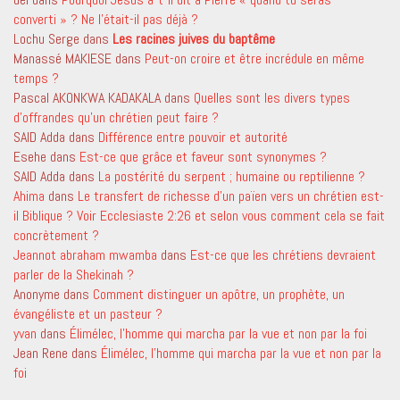
converti » ? Ne l’était-il pas déjà ?
Lochu Serge
dans
Les racines juives du baptême
Manassé MAKIESE
dans
Peut-on croire et être incrédule en même
temps ?
Pascal AKONKWA KADAKALA
dans
Quelles sont les divers types
d’offrandes qu’un chrétien peut faire ?
SAID Adda
dans
Différence entre pouvoir et autorité
Esehe
dans
Est-ce que grâce et faveur sont synonymes ?
SAID Adda
dans
La postérité du serpent ; humaine ou reptilienne ?
Ahima
dans
Le transfert de richesse d’un païen vers un chrétien est-
il Biblique ? Voir Ecclesiaste 2:26 et selon vous comment cela se fait
concrètement ?
Jeannot abraham mwamba
dans
Est-ce que les chrétiens devraient
parler de la Shekinah ?
Anonyme
dans
Comment distinguer un apôtre, un prophète, un
évangéliste et un pasteur ?
yvan
dans
Élimélec, l’homme qui marcha par la vue et non par la foi
Jean Rene
dans
Élimélec, l’homme qui marcha par la vue et non par la
foi