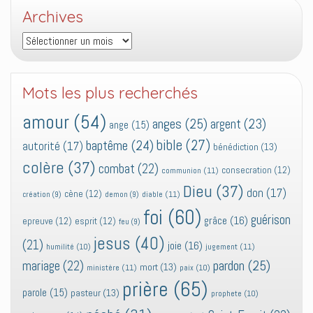
Archives
Archives
Mots les plus recherchés
amour
(54)
anges
(25)
argent
(23)
ange
(15)
bible
(27)
baptême
(24)
autorité
(17)
bénédiction
(13)
colère
(37)
combat
(22)
consecration
(12)
communion
(11)
Dieu
(37)
don
(17)
cène
(12)
diable
(11)
création
(9)
demon
(9)
foi
(60)
guérison
grâce
(16)
epreuve
(12)
esprit
(12)
feu
(9)
jesus
(40)
(21)
joie
(16)
jugement
(11)
humilité
(10)
pardon
(25)
mariage
(22)
mort
(13)
ministère
(11)
paix
(10)
prière
(65)
parole
(15)
pasteur
(13)
prophete
(10)