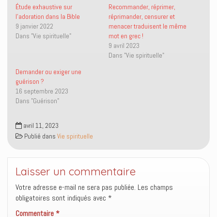
r
r
i
u
Étude exhaustive sur
Recommander, réprimer,
T
F
e
v
l’adoration dans la Bible
réprimander, censurer et
w
a
n
r
i
c
p
e
9 janvier 2022
menacer traduisent le même
t
e
a
d
Dans "Vie spirituelle"
mot en grec !
t
b
r
a
e
o
e
n
9 avril 2023
r
o
-
s
(
k
m
u
Dans "Vie spirituelle"
o
(
a
n
u
o
i
e
Demander ou exiger une
v
u
l
n
r
v
à
o
guérison ?
e
r
u
u
16 septembre 2023
d
e
n
v
a
d
a
e
Dans "Guérison"
n
a
m
l
s
n
i
l
u
s
(
e
n
u
o
f
avril 11, 2023
e
n
u
e
Publié dans
Vie spirituelle
n
e
v
n
o
n
r
ê
u
o
e
t
v
u
d
r
e
v
a
e
l
e
n
)
Laisser un commentaire
l
l
s
e
l
u
Votre adresse e-mail ne sera pas publiée.
Les champs
f
e
n
e
f
e
obligatoires sont indiqués avec
*
n
e
n
ê
n
o
Commentaire
t
*
ê
u