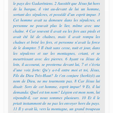
le pays des Gadaréniens. 2 Aussitôt que Jésus fut hors
de la barque, il vint au-devant de lui un homme,
sortant des sépulcres, et possédé d’un esprit impur. 3
Cet homme avait sa demeure dans les sépulcres, et
personne ne pouvait plus le lier, même avec une
chaîne. 4 Car souvent il avait eu les fers aux pieds et
avait été lié de chaînes, mais il avait rompu les
chaînes et brisé les fers, et personne n’avait la force
de le dompter. 5 Il était sans cesse, nuit et jour, dans
les sépulcres et sur les montagnes, criant, et se
meurtrissant avec des pierres. 6 Ayant vu Jésus de
loin, il accourut, se prosterna devant lui, 7 et s’écria
d’une voix forte: Qu’y a-t-il entre moi et toi, Jésus,
Fils du Dieu Très-Haut? Je t’en conjure (horkizô) au
nom de Dieu, ne me tourmente pas. 8 Car Jésus lui
disait: Sors de cet homme, esprit impur! 9 Et, il lui
demanda: Quel est ton nom? Légion est mon nom, lui
répondit-il, car nous sommes plusieurs. 10 Et il le
priait instamment de ne pas les envoyer hors du pays.
11 Il y avait là, vers la montagne, un grand troupeau