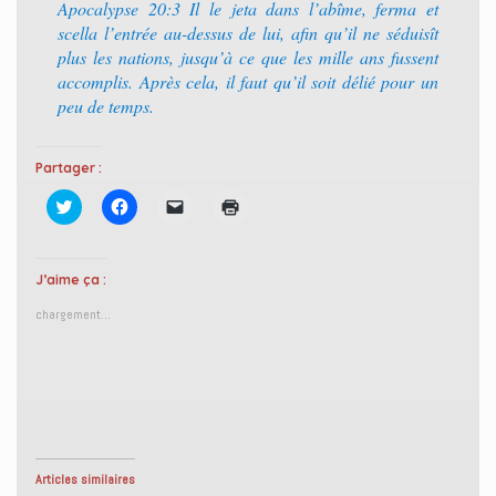
Apocalypse 20:3 Il le jeta dans l’abîme, ferma et
scella l’entrée au-dessus de lui, afin qu’il ne séduisît
plus les nations, jusqu’à ce que les mille ans fussent
accomplis. Après cela, il faut qu’il soit délié pour un
peu de temps.
Partager :
C
C
C
C
l
l
l
l
i
i
i
i
q
q
q
q
u
u
u
u
e
e
e
e
J’aime ça :
z
z
r
r
p
p
p
p
chargement…
o
o
o
o
u
u
u
u
r
r
r
r
p
p
e
i
a
a
n
m
r
r
v
p
t
t
o
r
a
a
y
i
g
g
e
m
e
e
r
e
r
r
u
r
s
s
n
(
Articles similaires
u
u
l
o