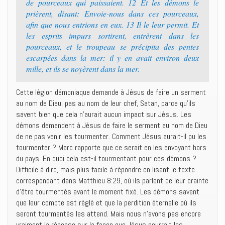
de pourceaux qui paissaient. 12 Et les démons le
prièrent, disant: Envoie-nous dans ces pourceaux,
afin que nous entrions en eux. 13 Il le leur permit. Et
les esprits impurs sortirent, entrèrent dans les
pourceaux, et le troupeau se précipita des pentes
escarpées dans la mer: il y en avait environ deux
mille, et ils se noyèrent dans la mer.
Cette légion démoniaque demande à Jésus de faire un serment
au nom de Dieu, pas au nom de leur chef, Satan, parce qu’ils
savent bien que cela n’aurait aucun impact sur Jésus. Les
démons demandent à Jésus de faire le serment au nom de Dieu
de ne pas venir les tourmenter. Comment Jésus aurait-il pu les
tourmenter ? Marc rapporte que ce serait en les envoyant hors
du pays. En quoi cela est-il tourmentant pour ces démons ?
Difficile à dire, mais plus facile à répondre en lisant le texte
correspondant dans Matthieu 8:29, où ils parlent de leur crainte
d’être tourmentés avant le moment fixé. Les démons savent
que leur compte est réglé et que la perdition éternelle où ils
seront tourmentés les attend. Mais nous n’avons pas encore
vraiment la réponse sur la façon que Jésus pourrait les