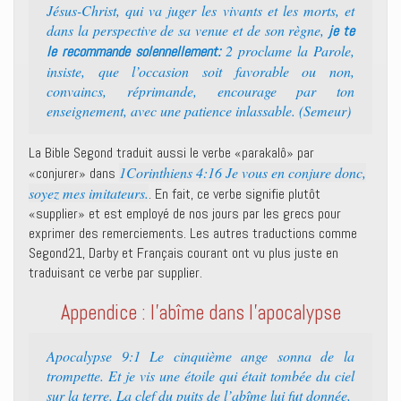
Jésus-Christ, qui va juger les vivants et les morts, et
dans la perspective de sa venue et de son règne,
je te
2 proclame la Parole,
le recommande solennellement:
insiste, que l’occasion soit favorable ou non,
convaincs, réprimande, encourage par ton
enseignement, avec une patience inlassable. (Semeur)
La Bible Segond traduit aussi le verbe «parakalô» par
1Corinthiens 4:16 Je vous en conjure donc,
«conjurer» dans
soyez mes imitateurs.
. En fait, ce verbe signifie plutôt
«supplier» et est employé de nos jours par les grecs pour
exprimer des remerciements. Les autres traductions comme
Segond21, Darby et Français courant ont vu plus juste en
traduisant ce verbe par supplier.
Appendice : l’abîme dans l’apocalypse
Apocalypse 9:1 Le cinquième ange sonna de la
trompette. Et je vis une étoile qui était tombée du ciel
sur la terre. La clef du puits de l’abîme lui fut donnée,