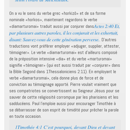
On a vu le sens du verbe grec «horkizô» et de sa forme
nominale «horkos», maintenant regardons le verbe
Actes 2:40 Et,
«diamarturomai» traduit aussi par conjurer dans
par plusieurs autres paroles, il les conjurait et les exhortait,
disant: Sauvez-vous de cette génération perverse.
. D’autres
traductions vont préférer employer «adjuger, supplier, attester,
témoigner». Le verbe «diamarturomai» est d’ailleurs composé
de la préposition intensive «dia» et du verbe «marturomai»
signifie «témoigner» (qui est aussi traduit par «conjurer» dans
la Bible Segond dans 1Thessaloniciens 2:11). En employant le
verbe «diamarturomai», cela donne plus de force et de
conviction au témoignage apporté. Pierre voulait vraiment que
ses compatriotes se convertissent au Seigneur Jésus pour se
sauver de cette religiosité corrompue par les pharisiens et les
sadducéens. Paul l’emploie aussi pour encourager Timothée à
se débarrasser de son esprit de timidité pour prêcher la parole
en toute occasion.
1Timothée 4:1 C’est pourquoi, devant Dieu et devant