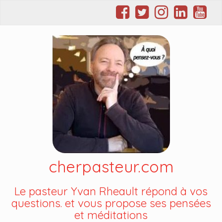
cherpasteur.com
Le pasteur Yvan Rheault répond à vos
questions. et vous propose ses pensées
et méditations