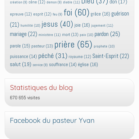
Dieu
(37)
don
(17)
cène
(12)
diable
(11)
création
(9)
demon
(9)
foi
(60)
guérison
grâce
(16)
epreuve
(12)
esprit
(12)
feu
(9)
jesus
(40)
(21)
joie
(16)
jugement
(11)
humilité
(10)
pardon
(25)
mariage
(22)
mort
(13)
ministère
(11)
paix
(10)
prière
(65)
parole
(15)
pasteur
(13)
prophete
(10)
péché
(31)
Saint-Esprit
(22)
puissance
(14)
royaume
(12)
salut
(19)
église
(16)
souffrance
(14)
service
(9)
Statistiques du blog
670 655 visites
Facebook du pasteur Yvan