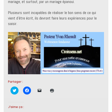
mariage, et surtout, par un mariage épanoui.
Plusieurs sont incapables de réaliser le bon sens de ce qui
vient d’être écrit, ils devront faire leurs expériences pour le
saisir.
Partager :
C
C
C
C
l
l
l
l
i
i
i
i
q
q
q
q
u
u
u
u
e
e
e
e
J’aime ça :
z
z
r
r