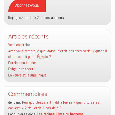
mail
Abonnez-vous
Rejoignez les 2 042 autres abonnés
Articles récents
Vent contraire
Avez-vous remarqué que Moïse, n’était pas très sérieux quand il
était reparti pour l’Égypte ?
Parole d’un insider
Exige le respect !
La veuve et le juge inique
Commentaires
del
dans
Pourquoi Jésus a-t-il dit à Pierre « quand tu seras
converti » ? Ne l’était-il pas déjà ?
Lochu Serge
dans
Les racines juives du baptême