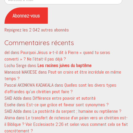
e-
mail
Abonnez-vous
Rejoignez les 2 042 autres abonnés
Commentaires récents
del
dans
Pourquoi Jésus a-t-il dit à Pierre « quand tu seras
converti » ? Ne l’était-il pas déjà ?
Lochu Serge
dans
Les racines juives du baptême
Manassé MAKIESE
dans
Peut-on croire et être incrédule en même
temps ?
Pascal AKONKWA KADAKALA
dans
Quelles sont les divers types
d’offrandes qu’un chrétien peut faire ?
SAID Adda
dans
Différence entre pouvoir et autorité
Esehe
dans
Est-ce que grâce et faveur sont synonymes ?
SAID Adda
dans
La postérité du serpent ; humaine ou reptilienne ?
Ahima
dans
Le transfert de richesse d’un païen vers un chrétien est-
il Biblique ? Voir Ecclesiaste 2:26 et selon vous comment cela se fait
concrètement ?