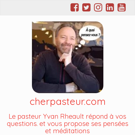
cherpasteur.com
Le pasteur Yvan Rheault répond à vos
questions. et vous propose ses pensées
et méditations