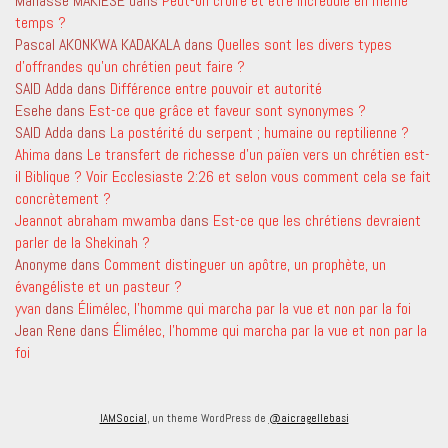
Manassé MAKIESE
dans
Peut-on croire et être incrédule en même
temps ?
Pascal AKONKWA KADAKALA
dans
Quelles sont les divers types
d’offrandes qu’un chrétien peut faire ?
SAID Adda
dans
Différence entre pouvoir et autorité
Esehe
dans
Est-ce que grâce et faveur sont synonymes ?
SAID Adda
dans
La postérité du serpent ; humaine ou reptilienne ?
Ahima
dans
Le transfert de richesse d’un païen vers un chrétien est-
il Biblique ? Voir Ecclesiaste 2:26 et selon vous comment cela se fait
concrètement ?
Jeannot abraham mwamba
dans
Est-ce que les chrétiens devraient
parler de la Shekinah ?
Anonyme
dans
Comment distinguer un apôtre, un prophète, un
évangéliste et un pasteur ?
yvan
dans
Élimélec, l’homme qui marcha par la vue et non par la foi
Jean Rene
dans
Élimélec, l’homme qui marcha par la vue et non par la
foi
IAMSocial
, un theme WordPress de
@aicragellebasi