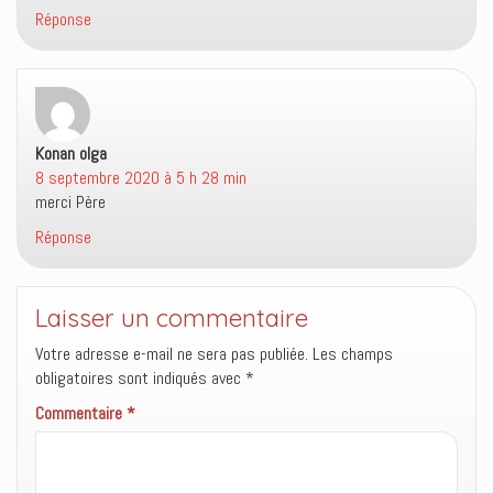
n
e
n
Réponse
ê
n
o
t
ê
u
r
t
v
e
r
e
)
e
l
)
l
e
f
e
n
Konan olga
dit :
ê
8 septembre 2020 à 5 h 28 min
t
r
merci Père
e
)
Réponse
Laisser un commentaire
Votre adresse e-mail ne sera pas publiée.
Les champs
obligatoires sont indiqués avec
*
Commentaire
*