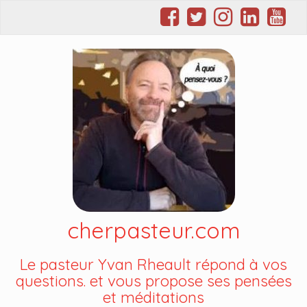
cherpasteur.com
Le pasteur Yvan Rheault répond à vos
questions. et vous propose ses pensées
et méditations