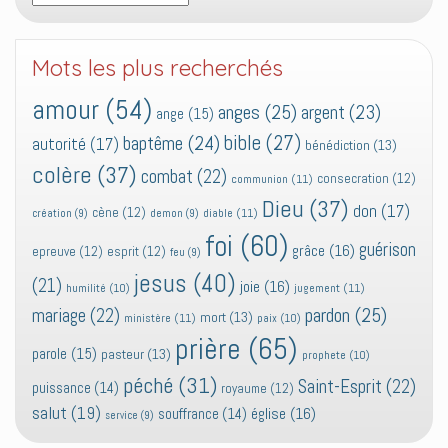
Mots les plus recherchés
amour
(54)
anges
(25)
argent
(23)
ange
(15)
bible
(27)
baptême
(24)
autorité
(17)
bénédiction
(13)
colère
(37)
combat
(22)
consecration
(12)
communion
(11)
Dieu
(37)
don
(17)
cène
(12)
diable
(11)
création
(9)
demon
(9)
foi
(60)
guérison
grâce
(16)
epreuve
(12)
esprit
(12)
feu
(9)
jesus
(40)
(21)
joie
(16)
jugement
(11)
humilité
(10)
pardon
(25)
mariage
(22)
mort
(13)
ministère
(11)
paix
(10)
prière
(65)
parole
(15)
pasteur
(13)
prophete
(10)
péché
(31)
Saint-Esprit
(22)
puissance
(14)
royaume
(12)
salut
(19)
église
(16)
souffrance
(14)
service
(9)