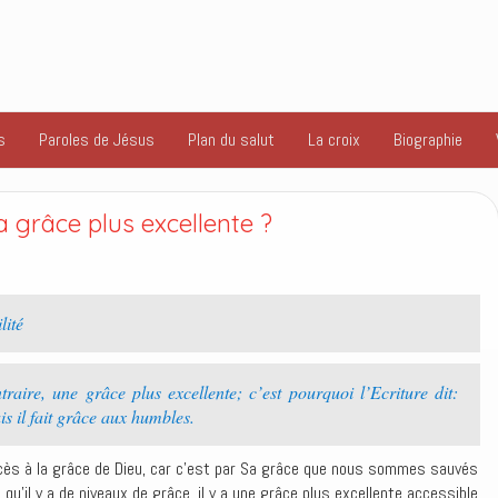
s
Paroles de Jésus
Plan du salut
La croix
Biographie
grâce plus excellente ?
lité
raire, une grâce plus excellente; c’est pourquoi l’Ecriture dit:
is il fait grâce aux humbles.
cès à la grâce de Dieu, car c’est par Sa grâce que nous sommes sauvés
 qu’il y a de niveaux de grâce, il y a une grâce plus excellente accessible