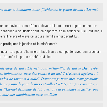
-nous et humilions-nous, fléchissons le genou devant l’Eternel,
un, on devient sans défense devant lui, notre sort repose entre ses
confiance à sa justice tout en espérant sa miséricorde. Dieu est bon, Il
re il relève et élève celui qui s’humilie ainsi devant Lui.
 pratiquant la justice et la miséricorde
e nourriture pour s’humilier, il faut bien se comporter avec son prochain,
et résumée ici par le prophète Michée
terai-je devant l’Eternel, pour m’humilier devant le Dieu Très-
s holocaustes, avec des veaux d’un an? 7 L’Eternel agréera-t-il
riades de torrents d’huile? Donnerai-je pour mes transgressions
 mon âme le fruit de mes entrailles? – 8 On t’a fait connaître, ô
e l’Eternel demande de toi, c’est que tu pratiques la justice, que
 tu marches humblement avec ton Dieu.