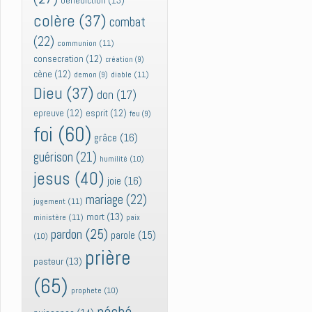
bénédiction
(13)
colère
(37)
combat
(22)
communion
(11)
consecration
(12)
création
(9)
cène
(12)
diable
(11)
demon
(9)
Dieu
(37)
don
(17)
epreuve
(12)
esprit
(12)
feu
(9)
foi
(60)
grâce
(16)
guérison
(21)
humilité
(10)
jesus
(40)
joie
(16)
mariage
(22)
jugement
(11)
mort
(13)
ministère
(11)
paix
pardon
(25)
parole
(15)
(10)
prière
pasteur
(13)
(65)
prophete
(10)
péché