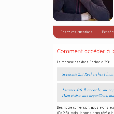
Posez vos questions !
Pensée
Comment accéder à la 
La réponse est dans Sophonie 2:3:
Sophonie 2:3 Recherchez l’humi
Jacques 4:6 Il accorde, au cont
Dieu résiste aux orgueilleux, ma
Dès notre conversion, nous avons ac
(Ep.2:5). Mais Jacques nous révèle ici