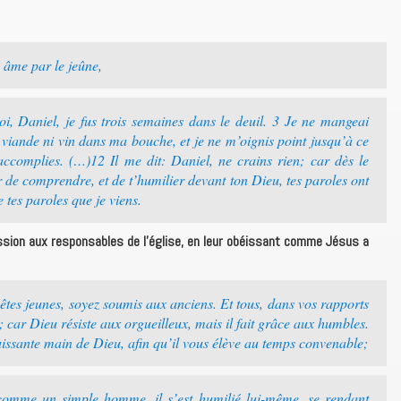
âme par le jeûne,
i, Daniel, je fus trois semaines dans le deuil. 3 Je ne mangeai
i viande ni vin dans ma bouche, et je ne m’oignis point jusqu’à ce
accomplies. (…)12 Il me dit: Daniel, ne crains rien; car dès le
 de comprendre, et de t’humilier devant ton Dieu, tes paroles ont
e tes paroles que je viens.
ssion aux responsables de l’église, en leur obéissant comme Jésus a
tes jeunes, soyez soumis aux anciens. Et tous, dans vos rapports
; car Dieu résiste aux orgueilleux, mais il fait grâce aux humbles.
issante main de Dieu, afin qu’il vous élève au temps convenable;
 comme un simple homme, il s’est humilié lui-même, se rendant