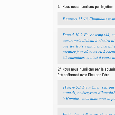
1° Nous nous humilions par le jeûne
Psaumes 35:13 J’humiliais mon 
Daniel 10:2 En ce temps-là, mo
aucun mets délicat, il n’entra n
que les trois semaines fussent 
premier jour où tu as eu à coeur
été entendues, et c’est à cause d
2° Nous nous humilions par la soumi
été obéissant avec Dieu son Père
1Pierre 5:5 De même, vous qui ê
mutuels, revêtez-vous d’humilité
6 Humiliez-vous donc sous la pu
Philippiens 2:8 et ayant paru