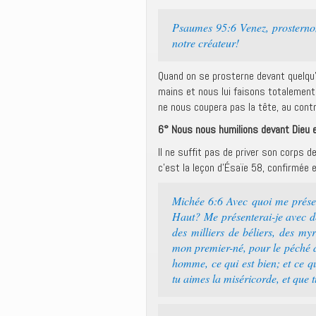
Psaumes 95:6 Venez, prosternons
notre créateur!
Quand on se prosterne devant quelqu’
mains et nous lui faisons totalement 
ne nous coupera pas la tête, au contrai
6° Nous nous humilions devant Dieu en
Il ne suffit pas de priver son corps d
c’est la leçon d’Ésaïe 58, confirmée 
Michée 6:6 Avec quoi me présen
Haut? Me présenterai-je avec de
des milliers de béliers, des my
mon premier-né, pour le péché de
homme, ce qui est bien; et ce qu
tu aimes la miséricorde, et que