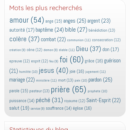
Mots les plus recherchés
amour
(54)
anges
(25)
argent
(23)
ange
(15)
bible
(27)
baptême
(24)
autorité
(17)
bénédiction
(13)
colère
(37)
combat
(22)
consecration
(12)
communion
(11)
Dieu
(37)
don
(17)
cène
(12)
diable
(11)
création
(9)
demon
(9)
foi
(60)
guérison
grâce
(16)
epreuve
(12)
esprit
(12)
feu
(9)
jesus
(40)
(21)
joie
(16)
jugement
(11)
humilité
(10)
pardon
(25)
mariage
(22)
mort
(13)
ministère
(11)
paix
(10)
prière
(65)
parole
(15)
pasteur
(13)
prophete
(10)
péché
(31)
Saint-Esprit
(22)
puissance
(14)
royaume
(12)
salut
(19)
église
(16)
souffrance
(14)
service
(9)
Statistiques du blog