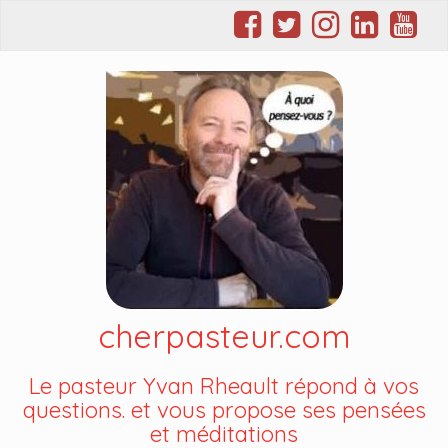
cherpasteur.com
Le pasteur Yvan Rheault répond à vos
questions. et vous propose ses pensées
et méditations