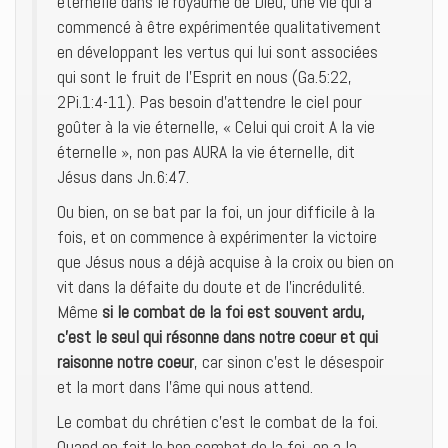
éternelle dans le royaume de Dieu, une vie qui a
commencé à être expérimentée qualitativement
en développant les vertus qui lui sont associées
qui sont le fruit de l’Esprit en nous (Ga.5:22,
2Pi.1:4-11). Pas besoin d’attendre le ciel pour
goûter à la vie éternelle, « Celui qui croit A la vie
éternelle », non pas AURA la vie éternelle, dit
Jésus dans Jn.6:47.
Ou bien, on se bat par la foi, un jour difficile à la
fois, et on commence à expérimenter la victoire
que Jésus nous a déjà acquise à la croix ou bien on
vit dans la défaite du doute et de l’incrédulité.
Même
si le combat de la foi est souvent ardu,
c’est le seul qui résonne dans notre coeur et qui
raisonne notre coeur
, car sinon c’est le désespoir
et la mort dans l’âme qui nous attend.
Le combat du chrétien c’est le combat de la foi.
Quand on fait le bon combat de la foi, on a la