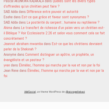
Pascal AKONKWA KADAKALA
dans
Quelles sont les divers types
d’offrandes qu’un chrétien peut faire ?
SAID Adda
dans
Différence entre pouvoir et autorité
Esehe
dans
Est-ce que grâce et faveur sont synonymes ?
SAID Adda
dans
La postérité du serpent ; humaine ou reptilienne ?
Ahima
dans
Le transfert de richesse d’un païen vers un chrétien est-
il Biblique ? Voir Ecclesiaste 2:26 et selon vous comment cela se fait
concrètement ?
Jeannot abraham mwamba
dans
Est-ce que les chrétiens devraient
parler de la Shekinah ?
Anonyme
dans
Comment distinguer un apôtre, un prophète, un
évangéliste et un pasteur ?
yvan
dans
Élimélec, l’homme qui marcha par la vue et non par la foi
Jean Rene
dans
Élimélec, l’homme qui marcha par la vue et non par la
foi
IAMSocial
, un theme WordPress de
@aicragellebasi