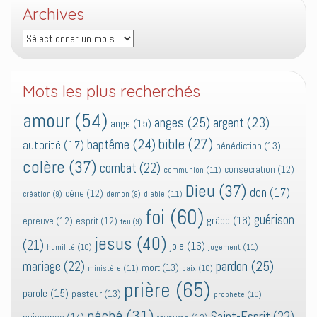
Archives
Archives
Mots les plus recherchés
amour
(54)
anges
(25)
argent
(23)
ange
(15)
bible
(27)
baptême
(24)
autorité
(17)
bénédiction
(13)
colère
(37)
combat
(22)
consecration
(12)
communion
(11)
Dieu
(37)
don
(17)
cène
(12)
diable
(11)
création
(9)
demon
(9)
foi
(60)
guérison
grâce
(16)
epreuve
(12)
esprit
(12)
feu
(9)
jesus
(40)
(21)
joie
(16)
jugement
(11)
humilité
(10)
pardon
(25)
mariage
(22)
mort
(13)
ministère
(11)
paix
(10)
prière
(65)
parole
(15)
pasteur
(13)
prophete
(10)
péché
(31)
Saint-Esprit
(22)