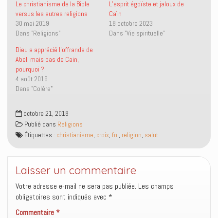
r
r
i
u
Le christianisme de la Bible
L’esprit égoïste et jaloux de
T
F
e
v
versus les autres religions
Caïn
w
a
n
r
i
c
p
e
30 mai 2019
18 octobre 2023
t
e
a
d
Dans "Religions"
Dans "Vie spirituelle"
t
b
r
a
e
o
e
n
r
o
-
s
Dieu a apprécié l’offrande de
(
k
m
u
o
(
a
n
Abel, mais pas de Cain,
u
o
i
e
pourquoi ?
v
u
l
n
r
v
à
o
4 août 2019
e
r
u
u
Dans "Colère"
d
e
n
v
a
d
a
e
n
a
m
l
s
n
i
l
octobre 21, 2018
u
s
(
e
n
u
o
f
Publié dans
Religions
e
n
u
e
n
e
v
n
Étiquettes :
christianisme
,
croix
,
foi
,
religion
,
salut
o
n
r
ê
u
o
e
t
v
u
d
r
e
v
a
e
l
e
n
)
Laisser un commentaire
l
l
s
e
l
u
Votre adresse e-mail ne sera pas publiée.
f
e
n
Les champs
e
f
e
obligatoires sont indiqués avec
*
n
e
n
ê
n
o
t
ê
u
Commentaire
*
r
t
v