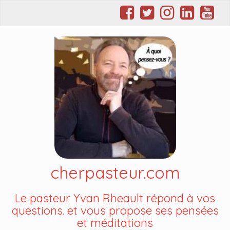
cherpasteur.com
Le pasteur Yvan Rheault répond à vos
questions. et vous propose ses pensées
et méditations