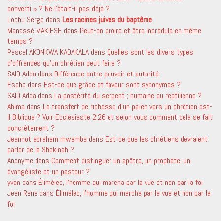
converti » ? Ne l’était-il pas déjà ?
Lochu Serge
dans
Les racines juives du baptême
Manassé MAKIESE
dans
Peut-on croire et être incrédule en même
temps ?
Pascal AKONKWA KADAKALA
dans
Quelles sont les divers types
d’offrandes qu’un chrétien peut faire ?
SAID Adda
dans
Différence entre pouvoir et autorité
Esehe
dans
Est-ce que grâce et faveur sont synonymes ?
SAID Adda
dans
La postérité du serpent ; humaine ou reptilienne ?
Ahima
dans
Le transfert de richesse d’un païen vers un chrétien est-
il Biblique ? Voir Ecclesiaste 2:26 et selon vous comment cela se fait
concrètement ?
Jeannot abraham mwamba
dans
Est-ce que les chrétiens devraient
parler de la Shekinah ?
Anonyme
dans
Comment distinguer un apôtre, un prophète, un
évangéliste et un pasteur ?
yvan
dans
Élimélec, l’homme qui marcha par la vue et non par la foi
Jean Rene
dans
Élimélec, l’homme qui marcha par la vue et non par la
foi