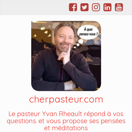
cherpasteur.com
Le pasteur Yvan Rheault répond à vos
questions. et vous propose ses pensées
et méditations