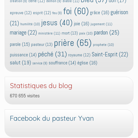
don
(17)
cène
(12)
diable
(11)
création
(9)
demon
(9)
foi
(60)
guérison
grâce
(16)
epreuve
(12)
esprit
(12)
feu
(9)
jesus
(40)
(21)
joie
(16)
jugement
(11)
humilité
(10)
pardon
(25)
mariage
(22)
mort
(13)
ministère
(11)
paix
(10)
prière
(65)
parole
(15)
pasteur
(13)
prophete
(10)
péché
(31)
Saint-Esprit
(22)
puissance
(14)
royaume
(12)
salut
(19)
église
(16)
souffrance
(14)
service
(9)
Statistiques du blog
670 655 visites
Facebook du pasteur Yvan