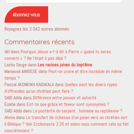
e-
mail
Abonnez-vous
Rejoignez les 2 042 autres abonnés
Commentaires récents
del
dans
Pourquoi Jésus a-t-il dit à Pierre « quand tu seras
converti » ? Ne l’était-il pas déjà ?
Lochu Serge
dans
Les racines juives du baptême
Manassé MAKIESE
dans
Peut-on croire et être incrédule en même
temps ?
Pascal AKONKWA KADAKALA
dans
Quelles sont les divers types
d’offrandes qu’un chrétien peut faire ?
SAID Adda
dans
Différence entre pouvoir et autorité
Esehe
dans
Est-ce que grâce et faveur sont synonymes ?
SAID Adda
dans
La postérité du serpent ; humaine ou reptilienne ?
Ahima
dans
Le transfert de richesse d’un païen vers un chrétien est-
il Biblique ? Voir Ecclesiaste 2:26 et selon vous comment cela se fait
concrètement ?