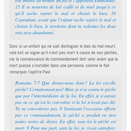
elle mettra au monde un fils et l’appellera Emmanuel.
15 Il se nourrira de lait caillé et de miel jusqu’à ce
qu’il sache rejeter le mal et choisir le bien. 16
Cependant, avant que l’enfant sache rejeter le mal et
choisir le bien, le territoire dont tu redoutes les deux
rois sera abandonné.
Donc si un enfant qui ne sait distinguer le bien du mal meurt,
cela est un signe qu’il n’est pas mort à cause de ses péchés,
car la connaissance du commandement doit venir avant que la
mort puisse s’installer dans une personne, comme le fait
remarquer l’apôtre Paul.
Romains 7:7 Que dirons-nous donc? La loi est-elle
péché? Certainement pas! Mais je n’ai connu le péché
que par l’intermédiaire de la loi. En effet, je n’aurais
pas su ce qu’est la convoitise si la loi n’avait pas dit:
Tu ne convoiteras pas. 8 Saisissant l’occasion offerte
par ce commandement, le péché a produit en moi
toutes sortes de désirs. En effet, sans loi le péché est
mort. 9 Pour ma part, sans la loi, je vivais autrefois;